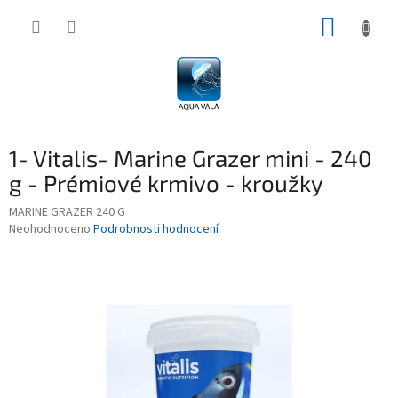
Přejít
NÁKUP
na
obsah
KOŠÍK
1- Vitalis- Marine Grazer mini - 240
g - Prémiové krmivo - kroužky
MARINE GRAZER 240 G
Průměrné
Neohodnoceno
Podrobnosti hodnocení
hodnocení
produktu
je
0,0
z
5
hvězdiček.