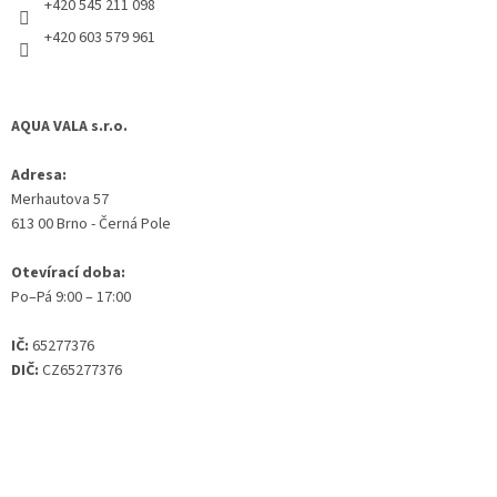
+420 545 211 098
+420 603 579 961
AQUA VALA s.r.o.
Adresa:
Merhautova 57
613 00 Brno - Černá Pole
Otevírací doba:
Po–Pá 9:00 – 17:00
IČ:
65277376
DIČ:
CZ65277376