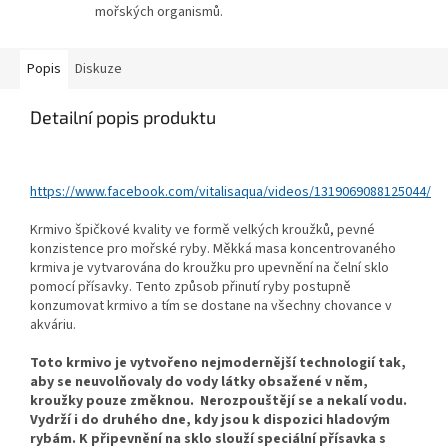
mořských organismů.
Popis
Diskuze
Detailní popis produktu
https://www.facebook.com/vitalisaqua/videos/1319069088125044/
Krmivo špičkové kvality ve formě velkých kroužků, pevné
konzistence pro mořské ryby. Měkká masa koncentrovaného
krmiva je vytvarována do kroužku pro upevnění na čelní sklo
pomocí přísavky. Tento způsob přinutí ryby postupně
konzumovat krmivo a tím se dostane na všechny chovance v
akváriu.
Toto krmivo je vytvořeno nejmodernější technologií tak,
aby se neuvolňovaly do vody látky obsažené v něm,
kroužky pouze změknou. Nerozpouštějí se a nekalí vodu.
Vydrží i do druhého dne, kdy jsou k dispozici hladovým
rybám. K připevnění na sklo slouží speciální přísavka s