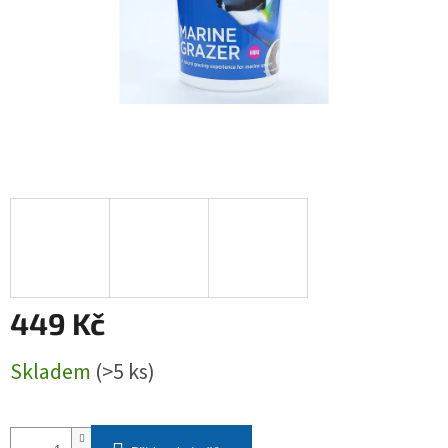
449 Kč
Měrná
Skladem
(>5 ks)
cena: