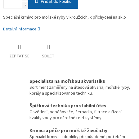
Přidat do košíku
Speciální krmivo pro mořské ryby v kroužcích, k přichycení na sklo
Detailní informace
ZEPTAT SE
SDÍLET
Specialista na mořskou akvaristiku
Sortiment zaměřený na útesová akvária, mořské ryby,
korály a specializovanou techniku.
Špičková technika pro stabilní útes
Osvětlení, odpěňovače, čerpadla, filtrace a řízení
kvality vody pro náročné reef systémy.
Krmiva a péče pro mořské živočichy
Speciální krmiva a doplňky přizpůsobené potřebám