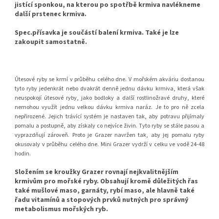
jistící sponkou, na kterou po spotřbě krmiva navlékneme
další prstenec krmiva.
Spec.přísavka je součástí balení krmiva. Také je lze
zakoupit samostatně.
Útesové ryby se krmí v průběhu celého dne. V mořském akváriu dostanou
tyto ryby jedenkrát nebo dvakrát denně jednu dávku krmiva, která však
neuspokojí útesové ryby, jako bodloky a další rostlinožravé druhy, které
nemohou využít jednu velkou dávku krmiva naráz. Je to pro ně zcela
nepřirozené. Jejich trávící systém je nastaven tak, aby potravu přijímaly
pomalu a postupně, aby získaly co nejvíce živin. Tyto ryby se stále pasou a
vyprazdňují zároveň. Proto je Grazer navržen tak, aby jej pomalu ryby
okusovaly v průběhu celého dne. Mini Grazer vydrží v celku ve vodě 24-48
hodin.
Složením se kroužky Grazer rovnají nejkvalitnějším
krmivům pro mořské ryby. Obsahují kromě důležitých řas
také mušlové maso, garnáty, rybí maso, ale hlavně také
řadu vitamínů a stopových prvků nutných pro správný
metabolismus mořských ryb.