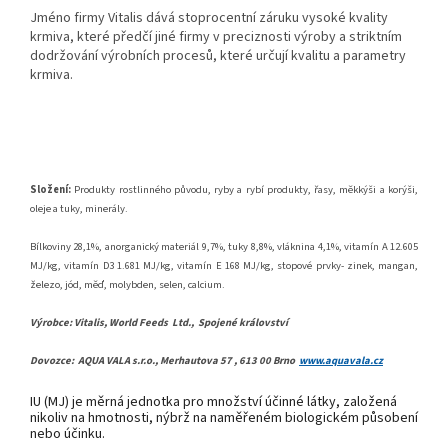
Jméno firmy Vitalis dává stoprocentní záruku vysoké kvality
krmiva, které předčí jiné firmy v preciznosti výroby a striktním
dodržování výrobních procesů, které určují kvalitu a parametry
krmiva.
Složení:
Produkty rostlinného původu, ryby a rybí produkty, řasy, měkkýši a korýši,
oleje a tuky, minerály.
Bílkoviny 28,1%, anorganický materiál 9,7%, tuky 8,8%, vláknina 4,1%, vitamín A 12.605
MJ/kg, vitamín D3 1.681 MJ/kg, vitamín E 168 MJ/kg, stopové prvky- zinek, mangan,
železo, jód, měď, molybden, selen, calcium.
Výrobce: Vitalis, World Feeds
Ltd.,
Spojené království
Dovozce:
AQUA VALA s.r.o., Merhautova 57 , 613 00 Brno
www.aquavala.cz
IU (MJ) je měrná jednotka pro množství účinné látky, založená
nikoliv na hmotnosti, nýbrž na naměřeném biologickém působení
nebo účinku.