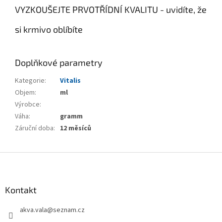
VYZKOUŠEJTE PRVOTŘÍDNÍ KVALITU - uvidíte, že
si krmivo oblíbíte
Doplňkové parametry
Kategorie
:
Vitalis
Objem
:
ml
Výrobce
:
Váha
:
gramm
Záruční doba
:
12 měsíců
Z
á
p
a
Kontakt
t
akva.vala
@
seznam.cz
í