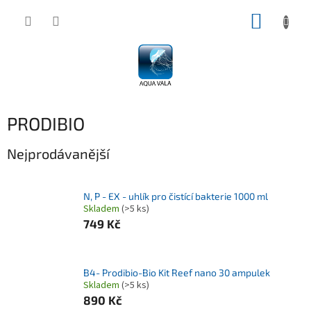
Přejít
NÁKUP
na
obsah
KOŠÍK
PRODIBIO
Nejprodávanější
N, P - EX - uhlík pro čistící bakterie 1000 ml
Skladem
(>5 ks)
749 Kč
B4- Prodibio-Bio Kit Reef nano 30 ampulek
Skladem
(>5 ks)
890 Kč