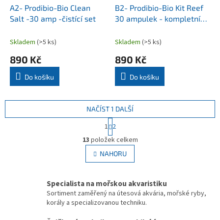
A2- Prodibio-Bio Clean
B2- Prodibio-Bio Kit Reef
Salt -30 amp -čistící set
30 ampulek - kompletní
péče o mořské akvárium
Skladem
(>5 ks)
Skladem
(>5 ks)
890 Kč
890 Kč
Do košíku
Do košíku
NAČÍST 1 DALŠÍ
S
1
2
t
O
r
13
položek celkem
v
á
l
NAHORU
n
á
k
d
o
v
a
Specialista na mořskou akvaristiku
á
c
Sortiment zaměřený na útesová akvária, mořské ryby,
n
í
korály a specializovanou techniku.
í
p
r