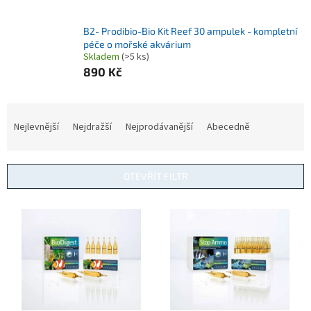
B2- Prodibio-Bio Kit Reef 30 ampulek - kompletní
péče o mořské akvárium
Skladem
(>5 ks)
890 Kč
Ř
a
Nejlevnější
Nejdražší
Nejprodávanější
Abecedně
z
e
n
OTEVŘÍT FILTR
í
p
V
r
ý
o
p
d
i
u
s
k
p
t
r
ů