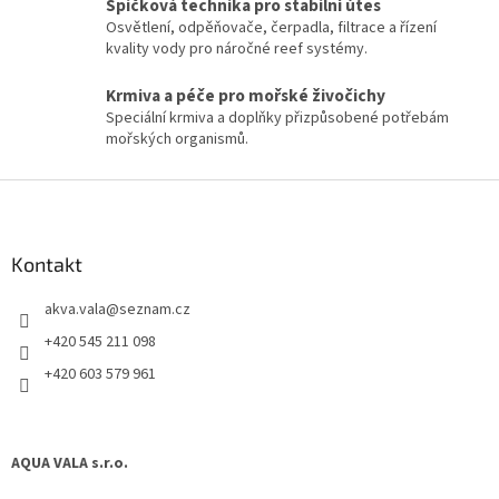
Špičková technika pro stabilní útes
v
Osvětlení, odpěňovače, čerpadla, filtrace a řízení
k
kvality vody pro náročné reef systémy.
y
v
Krmiva a péče pro mořské živočichy
ý
Speciální krmiva a doplňky přizpůsobené potřebám
p
mořských organismů.
i
s
u
Z
á
p
a
Kontakt
t
akva.vala
@
seznam.cz
í
+420 545 211 098
+420 603 579 961
AQUA VALA s.r.o.