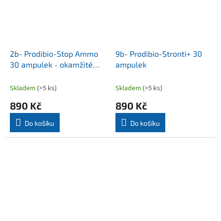
2b- Prodibio-Stop Ammo
9b- Prodibio-Stronti+ 30
30 ampulek - okamžité
ampulek
odstranění amoniaku
Skladem
(>5 ks)
Skladem
(>5 ks)
890 Kč
890 Kč
Do košíku
Do košíku