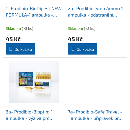
o
d
1- Prodibio-BioDigest NEW
2a- Prodibio-Stop Ammo 1
u
FORMULA-1 ampulka -
ampulka - odstranění
k
čistící bakterie
amoniaku na přírodní bázi
t
Skladem
(>5 ks)
Skladem
(>5 ks)
ů
45 Kč
45 Kč
Do košíku
Do košíku
3a- Prodibio-Bioptim 1
7a- Prodibio-Safe Travel -
ampulka - výživa pro
1 ampulka - přípravek pro
čistící bakterie
převoz ryb