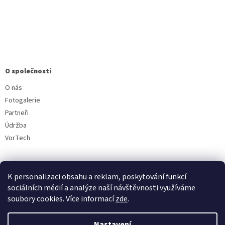
O společnosti
O nás
Fotogalerie
Partneři
Údržba
VorTech
K personalizaci obsahu a reklam, poskytování funkcí
sociálních médií a analýze naší návštěvnosti využíváme
soubory cookies. Více informací
zde
.
Vytvořil Shoptet
Nastavení