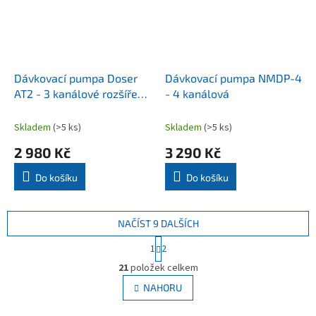
Dávkovací pumpa Doser
Dávkovací pumpa NMDP-4
AT2 - 3 kanálové rozšíření
- 4 kanálová
k AT1
Skladem
(>5 ks)
Skladem
(>5 ks)
2 980 Kč
3 290 Kč
Do košíku
Do košíku
NAČÍST 9 DALŠÍCH
S
1
2
t
O
r
21
položek celkem
v
á
l
NAHORU
n
á
k
d
o