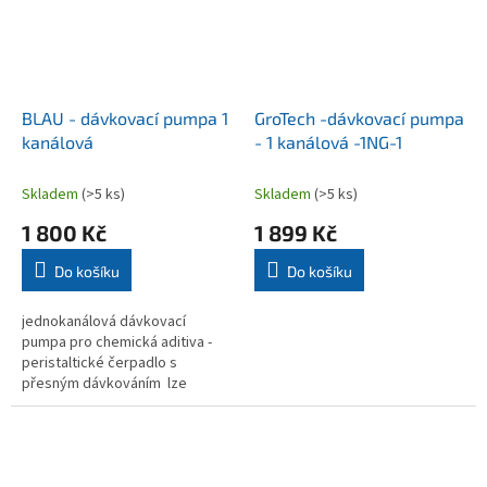
BLAU - dávkovací pumpa 1
GroTech -dávkovací pumpa
kanálová
- 1 kanálová -1NG-1
Skladem
(>5 ks)
Skladem
(>5 ks)
1 800 Kč
1 899 Kč
Do košíku
Do košíku
jednokanálová dávkovací
pumpa pro chemická aditiva -
peristaltické čerpadlo s
přesným dávkováním lze
nastavit na 1 až 99 ml v jedné
dávce s intervalem od 1 hodiny
do 7...