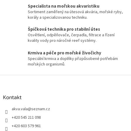
v
a
Specialista na mořskou akvaristiku
á
c
Sortiment zaměřený na útesová akvária, mořské ryby,
n
í
korály a specializovanou techniku.
í
p
r
Špičková technika pro stabilní útes
v
Osvětlení, odpěňovače, čerpadla, filtrace a řízení
k
kvality vody pro náročné reef systémy.
y
v
Krmiva a péče pro mořské živočichy
ý
Speciální krmiva a doplňky přizpůsobené potřebám
p
mořských organismů.
i
s
u
Z
á
p
a
Kontakt
t
akva.vala
@
seznam.cz
í
+420 545 211 098
+420 603 579 961