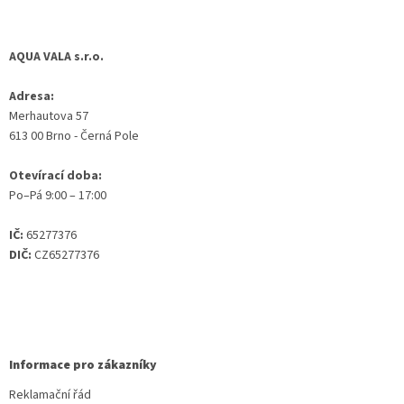
AQUA VALA s.r.o.
Adresa:
Merhautova 57
613 00 Brno - Černá Pole
Otevírací doba:
Po–Pá 9:00 – 17:00
IČ:
65277376
DIČ:
CZ65277376
Informace pro zákazníky
Reklamační řád