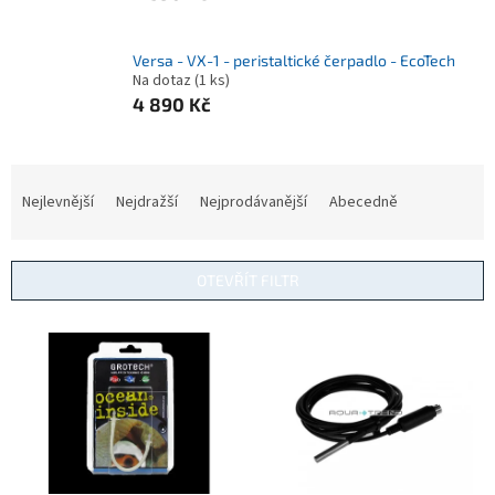
Versa - VX-1 - peristaltické čerpadlo - EcoTech
Na dotaz
(1 ks)
4 890 Kč
Ř
a
Nejlevnější
Nejdražší
Nejprodávanější
Abecedně
z
e
n
OTEVŘÍT FILTR
í
p
V
r
ý
o
p
d
i
u
s
k
p
t
r
ů