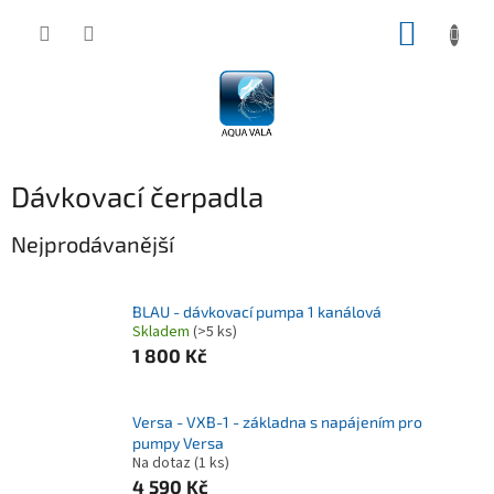
Přejít
NÁKUP
na
obsah
KOŠÍK
Dávkovací čerpadla
Nejprodávanější
BLAU - dávkovací pumpa 1 kanálová
Skladem
(>5 ks)
1 800 Kč
Versa - VXB-1 - základna s napájením pro
pumpy Versa
Na dotaz
(1 ks)
4 590 Kč