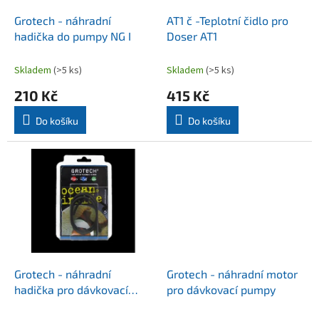
o
d
Grotech - náhradní
AT1 č -Teplotní čidlo pro
u
hadička do pumpy NG I
Doser AT1
k
t
Skladem
(>5 ks)
Skladem
(>5 ks)
ů
210 Kč
415 Kč
Do košíku
Do košíku
Grotech - náhradní
Grotech - náhradní motor
hadička pro dávkovací
pro dávkovací pumpy
pumpy 1 m