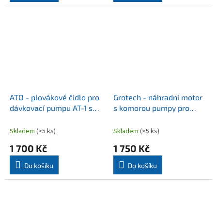
ATO - plovákové čidlo pro
Grotech - náhradní motor
dávkovací pumpu AT-1 s
s komorou pumpy pro
čerpadlem
TEC3, 4
Skladem
(>5 ks)
Skladem
(>5 ks)
1 700 Kč
1 750 Kč
Do košíku
Do košíku