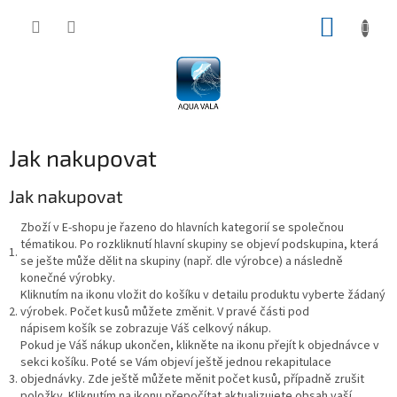
Přejít
NÁKUP
na
obsah
KOŠÍK
Jak nakupovat
Jak nakupovat
Zboží v E-shopu je řazeno do hlavních kategorií se společnou
tématikou. Po rozkliknutí hlavní skupiny se objeví podskupina, která
1.
se ješte může dělit na skupiny (např. dle výrobce) a následně
konečné výrobky.
Kliknutím na ikonu
vložit do košíku
v detailu produktu vyberte žádaný
2.
výrobek. Počet kusů můžete změnit. V pravé části pod
nápisem
košík
se zobrazuje Váš celkový nákup.
Pokud je Váš nákup ukončen, klikněte na ikonu
přejít k objednávce
v
sekci košíku. Poté se Vám objeví ještě jednou rekapitulace
3.
objednávky. Zde ještě můžete měnit počet kusů, případně zrušit
položky. Kliknutím na ikonu
přepočítat
aktualizujete obsah vaší