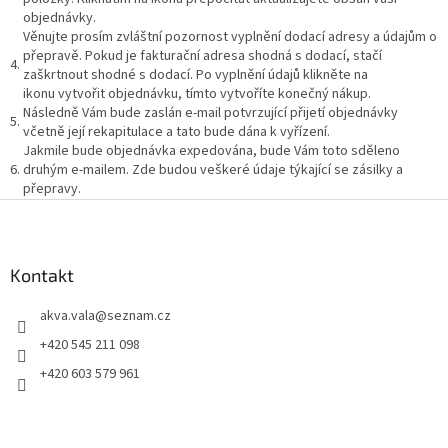
objednávky.
Věnujte prosím zvláštní pozornost vyplnění dodací adresy a údajům o
přepravě. Pokud je fakturační adresa shodná s dodací, stačí
4.
zaškrtnout
shodné s dodací
. Po vyplnění údajů klikněte na
ikonu
vytvořit objednávku
, tímto vytvoříte konečný nákup.
Následně Vám bude zaslán e-mail potvrzující přijetí objednávky
5.
včetně její rekapitulace a tato bude dána k vyřízení.
Jakmile bude objednávka expedována, bude Vám toto sděleno
6.
druhým e-mailem. Zde budou veškeré údaje týkající se zásilky a
přepravy.
Z
á
p
a
Kontakt
t
akva.vala
@
seznam.cz
í
+420 545 211 098
+420 603 579 961