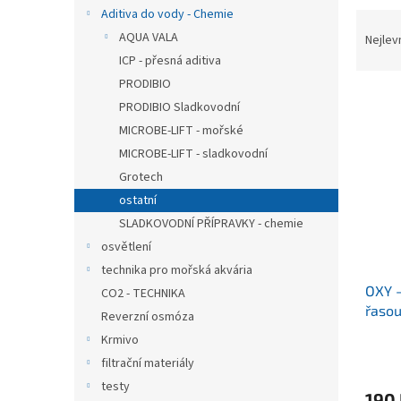
n
Aditiva do vody - Chemie
Ř
e
a
AQUA VALA
Nejlev
l
z
ICP - přesná aditiva
e
PRODIBIO
V
n
PRODIBIO Sladkovodní
ý
í
MICROBE-LIFT - mořské
p
p
MICROBE-LIFT - sladkovodní
i
r
s
o
Grotech
p
d
ostatní
r
u
SLADKOVODNÍ PŘÍPRAVKY - chemie
o
k
osvětlení
d
t
technika pro mořská akvária
u
ů
OXY -
k
CO2 - TECHNIKA
řasou
t
Reverzní osmóza
ů
Krmivo
filtrační materiály
testy
190