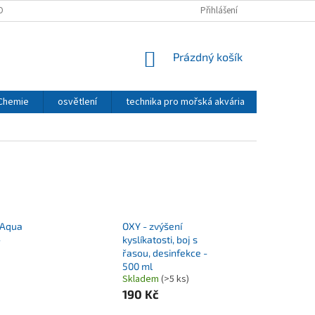
OBNÍCH ÚDAJŮ
Přihlášení
NÁKUPNÍ
Prázdný košík
KOŠÍK
 Chemie
osvětlení
technika pro mořská akvária
CO2 - TE
 Aqua
OXY - zvýšení
-
kyslíkatosti, boj s
řasou, desinfekce -
500 ml
Skladem
(>5 ks)
190 Kč