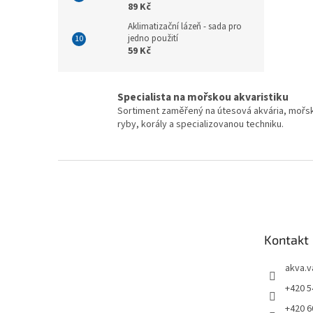
89 Kč
Aklimatizační lázeň - sada pro
jedno použití
59 Kč
Specialista na mořskou akvaristiku
Sortiment zaměřený na útesová akvária, mořs
ryby, korály a specializovanou techniku.
Z
á
p
a
t
Kontakt
í
akva.v
+420 5
+420 6