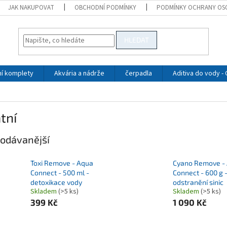
JAK NAKUPOVAT
OBCHODNÍ PODMÍNKY
PODMÍNKY OCHRANY OS
HLEDAT
ní komplety
Akvária a nádrže
čerpadla
Aditiva do vody -
tní
odávanější
Toxi Remove - Aqua
Cyano Remove -
Connect - 500 ml -
Connect - 600 g 
detoxikace vody
odstranění sinic
Skladem
(>5 ks)
Skladem
(>5 ks)
399 Kč
1 090 Kč