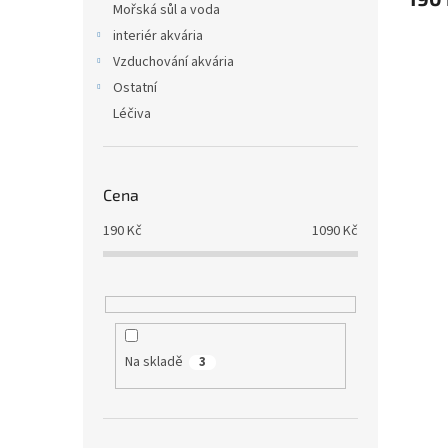
Mořská sůl a voda
interiér akvária
Vzduchování akvária
Ostatní
Léčiva
Cena
190
Kč
1090
Kč
Na skladě
3