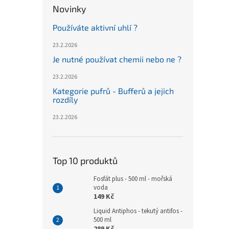
Novinky
Používáte aktivní uhlí ?
23.2.2026
Je nutné používat chemii nebo ne ?
23.2.2026
Kategorie pufrů - Bufferů a jejich
rozdíly
23.2.2026
Top 10 produktů
Fosfát plus - 500 ml - mořská
voda
149 Kč
Liquid Antiphos - tekutý antifos -
500 ml
289 Kč