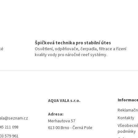
Špičková technika pro stabilní útes
ké
Osvětlení, odpěňovače, čerpadla, filtrace a řízení
kvality vody pro náročné reef systémy.
Informace
AQUA VALA s.r.o.
Reklamační
Adresa:
Kontakty
ala
@
seznam.cz
Merhautova 57
Všeobecné
45 211 098
613 00 Brno - Černá Pole
podmínky
03 579 961