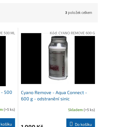
3
položek celkem
E 500 ML
Kód:
CYANO REMOVE 600 G
 - 500
Cyano Remove - Aqua Connect -
600 g - odstranění sinic
em
(>5 ks)
Skladem
(>5 ks)
 košíku
Do košíku
1 090 Kč