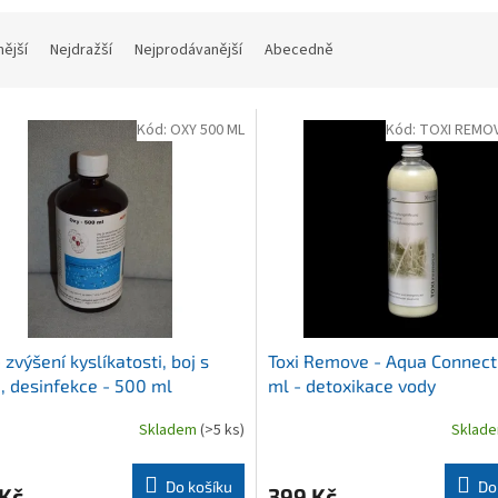
nější
Nejdražší
Nejprodávanější
Abecedně
Kód:
OXY 500 ML
Kód:
TOXI REMOV
 zvýšení kyslíkatosti, boj s
Toxi Remove - Aqua Connect
, desinfekce - 500 ml
ml - detoxikace vody
Skladem
(>5 ks)
Sklad
Do košíku
Do
 Kč
399 Kč