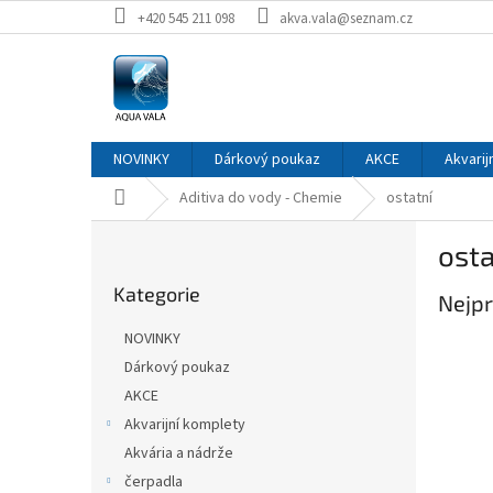
Přejít
+420 545 211 098
akva.vala@seznam.cz
na
obsah
NOVINKY
Dárkový poukaz
AKCE
Akvarij
Domů
Aditiva do vody - Chemie
ostatní
P
osta
o
Přeskočit
s
Kategorie
kategorie
Nejpr
t
r
NOVINKY
a
Dárkový poukaz
n
AKCE
n
í
Akvarijní komplety
p
Akvária a nádrže
a
čerpadla