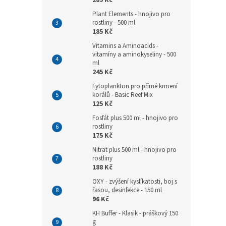
Plant Elements - hnojivo pro
rostliny - 500 ml
185 Kč
Vitamins a Aminoacids -
vitamíny a aminokyseliny - 500
ml
245 Kč
Fytoplankton pro přímé krmení
korálů - Basic Reef Mix
125 Kč
Fosfát plus 500 ml - hnojivo pro
rostliny
175 Kč
Nitrat plus 500 ml - hnojivo pro
rostliny
188 Kč
OXY - zvýšení kyslíkatosti, boj s
řasou, desinfekce - 150 ml
96 Kč
KH Buffer - Klasik - práškový 150
g