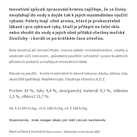
Inovativní způsob zpracování krmiva zajišťuje, že se živiny
nevyluhují do vody a dojde tak k jejich maximálnímu využití
rybami. Pelety mají
silné aroma, které je prokazatelně
lákavé i pro vybíravé ryby. Stačí je přilepit na čelní sklo
nebo vhodit do vody a jejich vůně přiláká všechny mořské
živočichy - i koráli se po krátkém čase otevřou.
Ryby dosahují při
krmení Vitalis
marine pellets
vrcholné kondice, vitality a
odolnosti vůči nemocem, způsobené použitím výhradně
vysoce kvalitních
přírodních proteinů a mořských minerálních látek.
Návod na použití :
krmte maximálně 3x denně takovou dávku, kterou ryby
okamžitě spotřebují. Nepřekrmujte. Obsahuje vitamíny A,D,E.
Protein 43 %, tuky 9,4 %, anorganický materiál 9,3 %, vláknina
1,5 %, vlhkost 23,7 %.
Vit. A 12 605 IU/kg,
vit.D 1681 IU/kg, vit. E 168 IU/kg.
Stopové prvky : zniek, mangan, železo, jód, měď, calcium, karotenoidy.
Není určeno k humánní
konzumaci. Skladujte mimo dosah dětí.