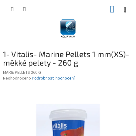
Přejít
NÁKUP
na
obsah
KOŠÍK
1- Vitalis- Marine Pellets 1 mm(XS)-
měkké pelety - 260 g
MARIE PELLETS 260 G
Průměrné
Neohodnoceno
Podrobnosti hodnocení
hodnocení
produktu
je
0,0
z
5
hvězdiček.