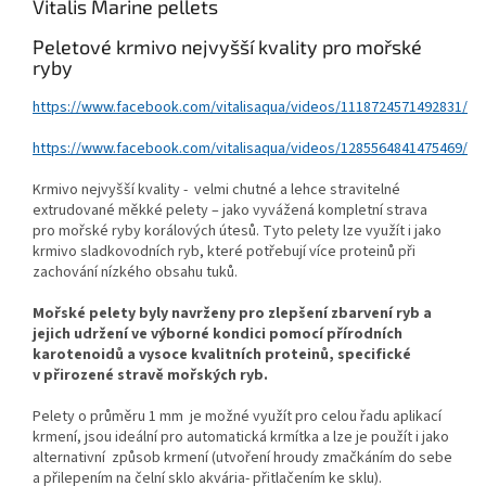
Vitalis Marine pellets
Peletové krmivo nejvyšší kvality pro mořské
ryby
https://www.facebook.com/vitalisaqua/videos/1118724571492831/
https://www.facebook.com/vitalisaqua/videos/1285564841475469/
Krmivo nejvyšší kvality - velmi chutné a lehce stravitelné
extrudované měkké pelety – jako vyvážená kompletní strava
pro mořské ryby korálových útesů. Tyto pelety lze využít i jako
krmivo sladkovodních ryb, které potřebují více proteinů při
zachování nízkého obsahu tuků.
Mořské pelety byly navrženy pro zlepšení zbarvení ryb a
jejich udržení ve výborné kondici pomocí přírodních
karotenoidů a vysoce kvalitních proteinů, specifické
v přirozené stravě mořských ryb.
Pelety o průměru 1 mm je možné využít pro celou řadu aplikací
krmení, jsou ideální pro automatická krmítka a lze je použít i jako
alternativní
způsob krmení (utvoření hroudy zmačkáním do sebe
a přilepením na čelní sklo akvária- přitlačením ke sklu).