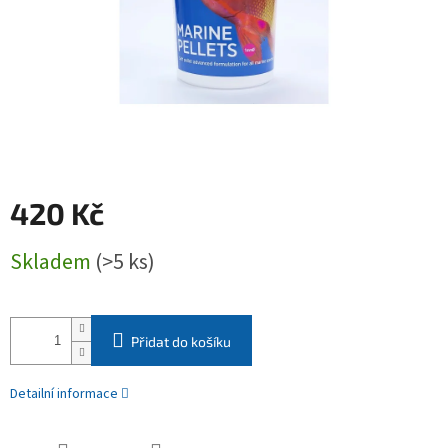
420 Kč
Měrná
Skladem
(>5 ks)
cena:
Přidat do košíku
Detailní informace