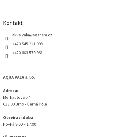
Z
á
p
a
Kontakt
t
akva.vala
@
seznam.cz
í
+420 545 211 098
+420 603 579 961
AQUA VALA s.r.o.
Adresa:
Merhautova 57
613 00 Brno - Černá Pole
Otevírací doba:
Po–Pá 9:00 – 17:00