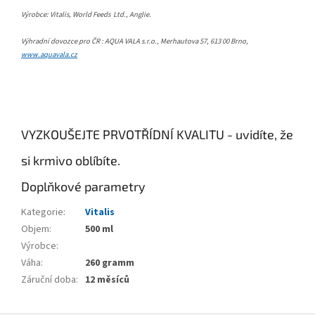
Výrobce: Vitalis, World Feeds
Ltd., Anglie.
Výhradní dovozce pro ČR : AQUA VALA s.r.o., Merhautova 57, 613 00 Brno,
www.aquavala.cz
VYZKOUŠEJTE PRVOTŘÍDNÍ KVALITU - uvidíte, že
si krmivo oblíbíte.
Doplňkové parametry
Kategorie
:
Vitalis
Objem
:
500 ml
Výrobce
:
Váha
:
260 gramm
Záruční doba
:
12 měsíců