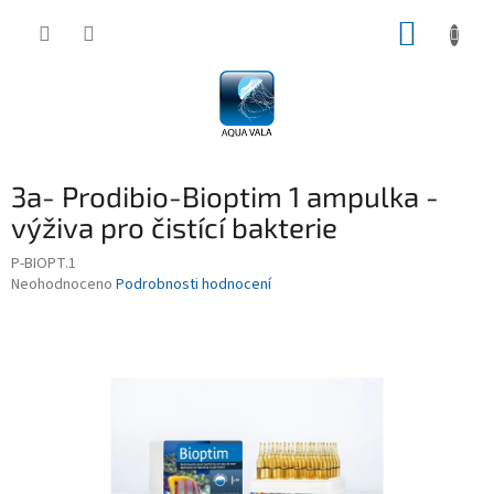
Přejít
NÁKUP
na
obsah
KOŠÍK
3a- Prodibio-Bioptim 1 ampulka -
výživa pro čistící bakterie
P-BIOPT.1
Průměrné
Neohodnoceno
Podrobnosti hodnocení
hodnocení
produktu
je
0,0
z
5
hvězdiček.