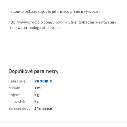
na tomto odkaze najdete informace přímo u výrobce :
http://www.prodibio.com/bioptim-nutrients-bacteria-saltwater-
freshwater-biological-filtration
Doplňkové parametry
Kategorie
:
PRODIBIO
obsah
:
1 ml
objem
:
kg
množství
:
ks
Záruční doba
:
24 měsíců
Z