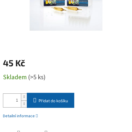
45 Kč
Měrná
Skladem
(>5 ks)
cena:
Přidat do košíku
Detailní informace