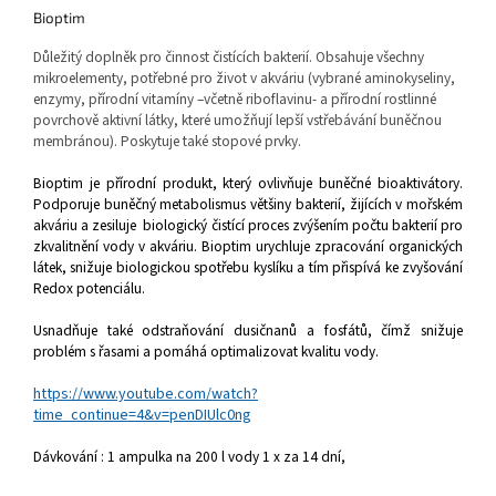
Bioptim
Důležitý doplněk pro činnost čistících bakterií. Obsahuje všechny
mikroelementy, potřebné pro život v akváriu (vybrané aminokyseliny,
enzymy, přírodní vitamíny –včetně riboflavinu- a přírodní rostlinné
povrchově aktivní látky, které umožňují lepší vstřebávání buněčnou
membránou). Poskytuje také stopové prvky.
Bioptim je přírodní produkt, který ovlivňuje buněčné bioaktivátory.
Podporuje buněčný metabolismus většiny bakterií, žijících v mořském
akváriu a zesiluje biologický čistící proces zvýšením počtu bakterií pro
zkvalitnění vody v akváriu. Bioptim urychluje zpracování organických
látek, snižuje biologickou spotřebu kyslíku a tím přispívá ke zvyšování
Redox potenciálu.
Usnadňuje také odstraňování dusičnanů a fosfátů, čímž snižuje
problém s řasami a pomáhá optimalizovat kvalitu vody.
https://www.youtube.com/watch?
time_continue=4&v=penDIUlc0ng
Dávkování : 1 ampulka na 200 l vody 1 x za 14 dní,