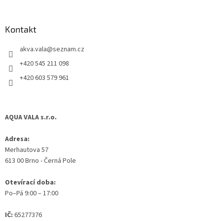
á
p
a
Kontakt
t
akva.vala
@
seznam.cz
í
+420 545 211 098
+420 603 579 961
AQUA VALA s.r.o.
Adresa:
Merhautova 57
613 00 Brno - Černá Pole
Otevírací doba:
Po–Pá 9:00 – 17:00
IČ:
65277376