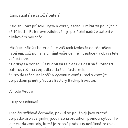
Kompatibilní se záložní baterií
V akváriu bez průtoku, ryby a korály začnou umírat za pouhých 4
až 10 hodin. Bateriové zálohování je pojištění nádrže baterií v
hliníkovém pouzdře.
Přidáním záložní baterie ** je váš tank izolován od přerušení
napájení, což pomáhá chránit vaše cenné investice - a obyvatele
vaší nádrže.
* Hodiny se odhadují a budou se lišit v závislosti na životnosti
baterie, režimu čerpadla a dalších faktorech.
** Pro dosažení nejlepšího výkonu v konfiguraci s vratným
čerpadlem je nutný Vectra Battery Backup Booster.
Výhoda Vectra
Úspora nákladů
Tradiční střídavá čerpadla, pokud se používají jako vratné
čerpadlo pro vaši jímku, jsou řízena průtokem pomocí sytiče. To
je metoda kontroly, která je ze své podstaty neúčinná ze dvou