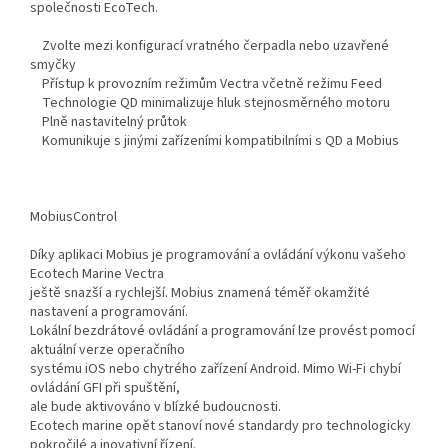
společnosti EcoTech.
Zvolte mezi konfigurací vratného čerpadla nebo uzavřené
smyčky
Přístup k provozním režimům Vectra včetně režimu Feed
Technologie QD minimalizuje hluk stejnosměrného motoru
Plně nastavitelný průtok
Komunikuje s jinými zařízeními kompatibilními s QD a Mobius
MobiusControl
Díky aplikaci Mobius je programování a ovládání výkonu vašeho
Ecotech Marine Vectra
ještě snazší a rychlejší. Mobius znamená téměř okamžité
nastavení a programování.
Lokální bezdrátové ovládání a programování lze provést pomocí
aktuální verze operačního
systému iOS nebo chytrého zařízení Android. Mimo Wi-Fi chybí
ovládání GFI při spuštění,
ale bude aktivováno v blízké budoucnosti.
Ecotech marine opět stanoví nové standardy pro technologicky
pokročilé a inovativní řízení.