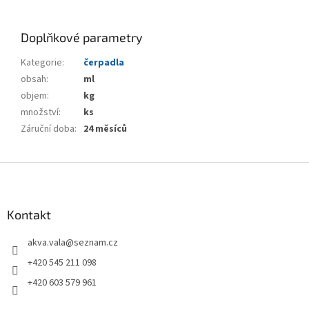
Doplňkové parametry
Kategorie
:
čerpadla
obsah
:
ml
objem
:
kg
množství
:
ks
Záruční doba
:
24 měsíců
Z
á
p
a
Kontakt
t
akva.vala
@
seznam.cz
í
+420 545 211 098
+420 603 579 961