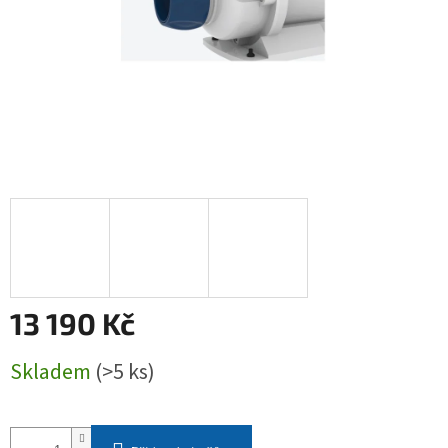
13 190 Kč
Měrná
Skladem
(>5 ks)
cena: