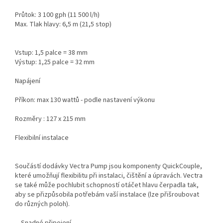
Průtok: 3 100 gph (11 500 l/h)
Max. Tlak hlavy: 6,5 m (21,5 stop)
Vstup: 1,5 palce = 38 mm
Výstup: 1,25 palce = 32 mm
Napájení
Příkon: max 130 wattů - podle nastavení výkonu
Rozměry : 127 x 215 mm
Flexibilní instalace
Součástí dodávky Vectra Pump jsou komponenty QuickCouple,
které umožňují flexibilitu při instalaci, čištění a úpravách. Vectra
se také může pochlubit schopností otáčet hlavu čerpadla tak,
aby se přizpůsobila potřebám vaší instalace (lze přišroubovat
do různých poloh).