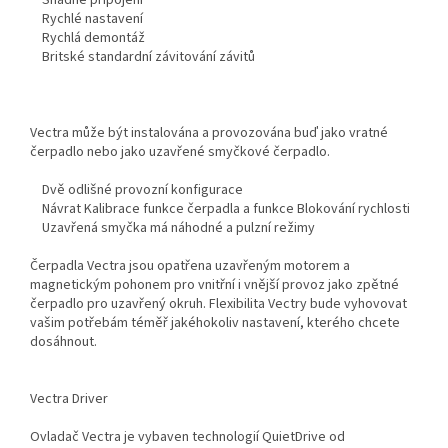
Snadné připojení
Rychlé nastavení
Rychlá demontáž
Britské standardní závitování závitů
Vectra může být instalována a provozována buď jako vratné
čerpadlo nebo jako uzavřené smyčkové čerpadlo.
Dvě odlišné provozní konfigurace
Návrat Kalibrace funkce čerpadla a funkce Blokování rychlosti
Uzavřená smyčka má náhodné a pulzní režimy
Čerpadla Vectra jsou opatřena uzavřeným motorem a
magnetickým pohonem pro vnitřní i vnější provoz jako zpětné
čerpadlo pro uzavřený okruh. Flexibilita Vectry bude vyhovovat
vašim potřebám téměř jakéhokoliv nastavení, kterého chcete
dosáhnout.
Vectra Driver
Ovladač Vectra je vybaven technologií QuietDrive od