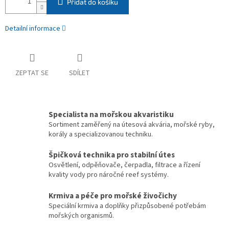
Přidat do košíku
Detailní informace
ZEPTAT SE
SDÍLET
Specialista na mořskou akvaristiku
Sortiment zaměřený na útesová akvária, mořské ryby,
korály a specializovanou techniku.
Špičková technika pro stabilní útes
Osvětlení, odpěňovače, čerpadla, filtrace a řízení
kvality vody pro náročné reef systémy.
Krmiva a péče pro mořské živočichy
Speciální krmiva a doplňky přizpůsobené potřebám
mořských organismů.