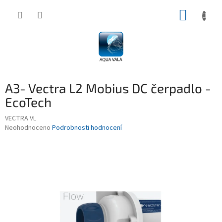
Přejít
NÁKUP
na
obsah
KOŠÍK
A3- Vectra L2 Mobius DC čerpadlo -
EcoTech
VECTRA VL
Průměrné
Neohodnoceno
Podrobnosti hodnocení
hodnocení
produktu
je
0,0
z
5
hvězdiček.