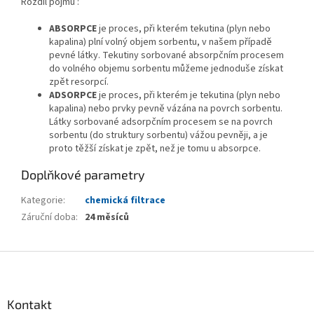
Rozdíl pojmů :
ABSORPCE
je proces, při kterém tekutina (plyn nebo
kapalina) plní volný objem sorbentu, v našem případě
pevné látky. Tekutiny sorbované absorpčním procesem
do volného objemu sorbentu můžeme jednoduše získat
zpět resorpcí.
ADSORPCE
je proces, při kterém je tekutina (plyn nebo
kapalina) nebo prvky pevně vázána na povrch sorbentu.
Látky sorbované adsorpčním procesem se na povrch
sorbentu (do struktury sorbentu) vážou pevněji, a je
proto těžší získat je zpět, než je tomu u absorpce.
Doplňkové parametry
Kategorie
:
chemická filtrace
Záruční doba
:
24 měsíců
Z
á
p
a
Kontakt