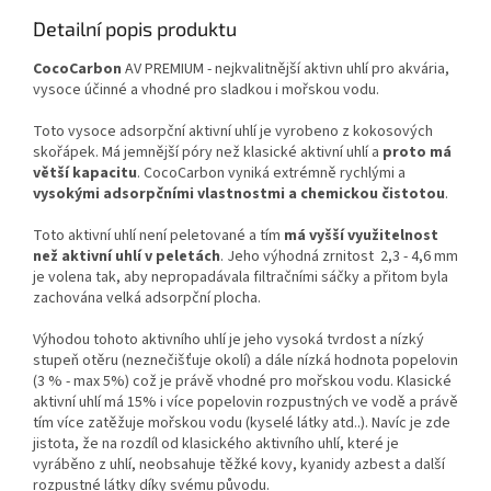
Detailní popis produktu
CocoCarbon
AV PREMIUM - nejkvalitnější aktivn uhlí pro akvária,
vysoce účinné a vhodné pro sladkou i mořskou vodu.
Toto vysoce adsorpční aktivní uhlí je vyrobeno z kokosových
skořápek. Má jemnější póry než klasické aktivní uhlí a
proto má
větší kapacitu
. CocoCarbon vyniká extrémně rychlými a
vysokými adsorpčními vlastnostmi a chemickou čistotou
.
Toto aktivní uhlí není peletované a tím
má vyšší využitelnost
než aktivní uhlí v peletách
. Jeho výhodná zrnitost 2,3 - 4,6 mm
je volena tak, aby nepropadávala filtračními sáčky a přitom byla
zachována velká adsorpční plocha.
Výhodou tohoto aktivního uhlí je jeho vysoká tvrdost a nízký
stupeň otěru (neznečišťuje okolí) a dále nízká hodnota popelovin
(3 % - max 5%) což je právě vhodné pro mořskou vodu. Klasické
aktivní uhlí má 15% i více popelovin rozpustných ve vodě a právě
tím více zatěžuje mořskou vodu (kyselé látky atd..). Navíc je zde
jistota, že na rozdíl od klasického aktivního uhlí, které je
vyráběno z uhlí, neobsahuje těžké kovy, kyanidy azbest a další
rozpustné látky díky svému původu.