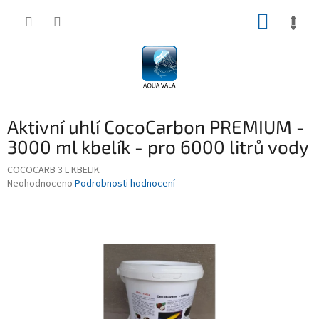
Přejít
NÁKUP
na
obsah
KOŠÍK
Aktivní uhlí CocoCarbon PREMIUM -
3000 ml kbelík - pro 6000 litrů vody
COCOCARB 3 L KBELIK
Průměrné
Neohodnoceno
Podrobnosti hodnocení
hodnocení
produktu
je
0,0
z
5
hvězdiček.