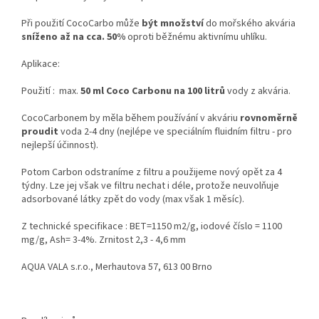
Při použití CocoCarbo může
být množství
do mořského akvária
sníženo až na cca. 50%
oproti běžnému aktivnímu uhlíku.
Aplikace:
Použití : max.
50 ml Coco Carbonu na 100 litrů
vody z akvária.
CocoCarbonem by měla během používání v akváriu
rovnoměrně
proudit
voda 2-4 dny (nejlépe ve speciálním fluidním filtru - pro
nejlepší účinnost).
Potom Carbon odstraníme z filtru a použijeme nový opět za 4
týdny. Lze jej však ve filtru nechat i déle, protože neuvolňuje
adsorbované látky zpět do vody (max však 1 měsíc).
Z technické specifikace : BET=1150 m2/g, iodové číslo = 1100
mg/g, Ash= 3-4%. Zrnitost 2,3 - 4,6 mm
AQUA VALA s.r.o., Merhautova 57, 613 00 Brno