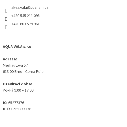
t
akva.vala
@
seznam.cz
í
+420 545 211 098
+420 603 579 961
AQUA VALA s.r.o.
Adresa:
Merhautova 57
613 00 Brno - Černá Pole
Otevírací doba:
Po–Pá 9:00 – 17:00
IČ:
65277376
DIČ:
CZ65277376