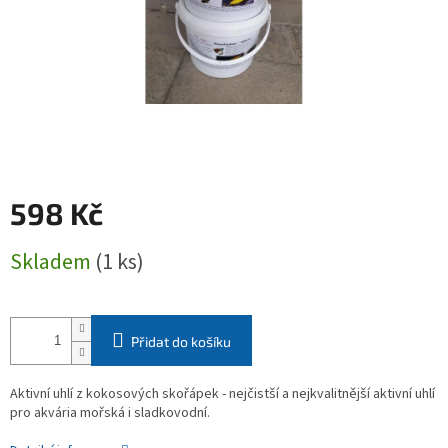
598 Kč
Měrná
Skladem
(1 ks)
cena:
Přidat do košíku
Aktivní uhlí z kokosových skořápek - nejčistší a nejkvalitnější aktivní uhlí
pro akvária mořská i sladkovodní.