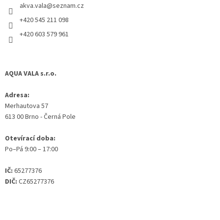
akva.vala
@
seznam.cz
í
+420 545 211 098
+420 603 579 961
AQUA VALA s.r.o.
Adresa:
Merhautova 57
613 00 Brno - Černá Pole
Otevírací doba:
Po–Pá 9:00 – 17:00
IČ:
65277376
DIČ:
CZ65277376