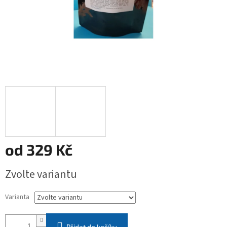
od
329 Kč
Měrná
Zvolte variantu
cena:
Varianta
Přidat do košíku