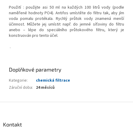
Použití : použijte asi 50 ml na každých 100 litrů vody (podle
naměřené hodnoty PO4). Antifos umístěte do filtru tak, aby jím
voda pomalu protékala. Rychlý průtok vody znamená menší
účinnost. Můžete jej umístit např. do jemné síťoviny do filtru
anebo – lépe do speciálního průtokového filtru, který je
konstruován pro tento účel.
.
Doplňkové parametry
Kategorie
:
chemická filtrace
Záruční doba
:
24 měsíců
Z
á
p
a
Kontakt
t