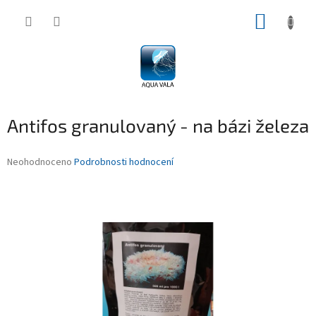
Přejít
NÁKUP
na
obsah
KOŠÍK
Antifos granulovaný - na bázi železa
Průměrné
Neohodnoceno
Podrobnosti hodnocení
hodnocení
produktu
je
0,0
z
5
hvězdiček.