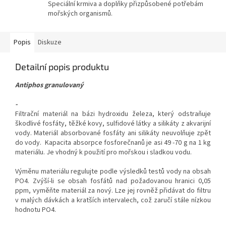
Speciální krmiva a doplňky přizpůsobené potřebám
mořských organismů.
Popis
Diskuze
Detailní popis produktu
Antiphos granulovaný
-
Filtrační materiál na bázi hydroxidu železa, který odstraňuje
škodlivé fosfáty, těžké kovy, sulfidové látky a silikáty z akvarijní
vody. Materiál absorbované fosfáty ani silikáty neuvolňuje zpět
do vody.
Kapacita absorpce fosforečnanů
je asi 49 -70 g na 1 kg
materiálu. Je vhodný k použití pro mořskou i sladkou vodu.
Výměnu materiálu regulujte podle výsledků testů vody na obsah
PO4. Zvýší-li se obsah fosfátů nad požadovanou hranici 0,05
ppm, vyměňte materiál za nový. Lze jej rovněž přidávat do filtru
v malých dávkách a kratších intervalech, což zaručí stále nízkou
hodnotu PO4.