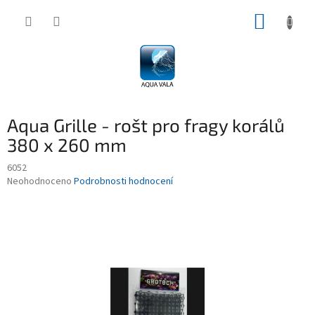
Přejít
NÁKUP
na
obsah
KOŠÍK
Aqua Grille - rošt pro fragy korálů
380 x 260 mm
6052
Průměrné
Neohodnoceno
Podrobnosti hodnocení
hodnocení
produktu
je
0,0
z
5
hvězdiček.