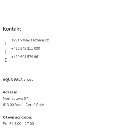
Z
á
p
a
Kontakt
t
akva.vala
@
seznam.cz
í
+420 545 211 098
+420 603 579 961
AQUA VALA s.r.o.
Adresa:
Merhautova 57
613 00 Brno - Černá Pole
Otevírací doba:
Po–Pá 9:00 – 17:00