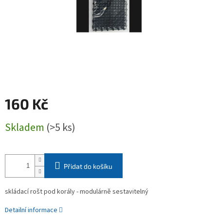
160 Kč
Měrná
Skladem
(>5 ks)
cena:
Přidat do košíku
skládací rošt pod korály - modulárně sestavitelný
Detailní informace