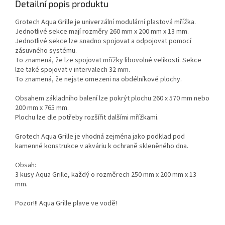
Detailní popis produktu
Grotech Aqua Grille je univerzální modulární plastová mřížka.
Jednotlivé sekce mají rozměry 260 mm x 200 mm x 13 mm.
Jednotlivé sekce lze snadno spojovat a odpojovat pomocí
zásuvného systému.
To znamená, že lze spojovat mřížky libovolné velikosti. Sekce
lze také spojovat v intervalech 32 mm.
To znamená, že nejste omezeni na obdélníkové plochy.
Obsahem základního balení lze pokrýt plochu 260 x 570 mm nebo
200 mm x 765 mm.
Plochu lze dle potřeby rozšířit dalšími mřížkami.
Grotech Aqua Grille je vhodná zejména jako podklad pod
kamenné konstrukce v akváriu k ochraně skleněného dna.
Obsah:
3 kusy Aqua Grille, každý o rozměrech 250 mm x 200 mm x 13
mm.
Pozor!!! Aqua Grille plave ve vodě!