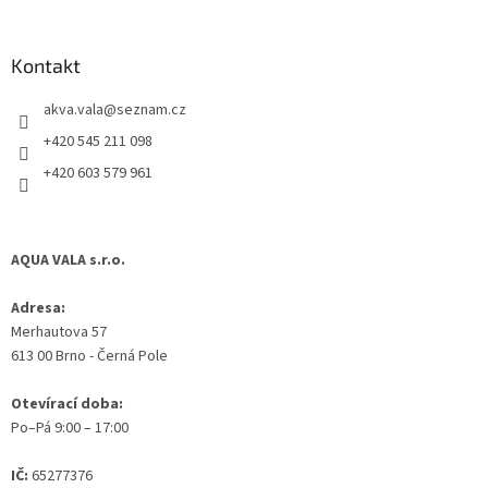
á
p
a
Kontakt
t
akva.vala
@
seznam.cz
í
+420 545 211 098
+420 603 579 961
AQUA VALA s.r.o.
Adresa:
Merhautova 57
613 00 Brno - Černá Pole
Otevírací doba:
Po–Pá 9:00 – 17:00
IČ:
65277376