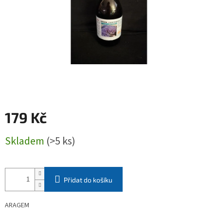
179 Kč
Měrná
Skladem
(>5 ks)
cena:
Přidat do košíku
ARAGEM