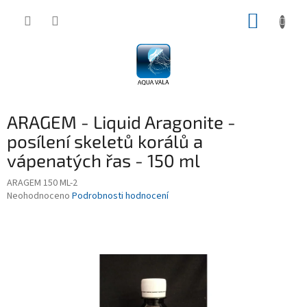
Přejít
NÁKUP
na
obsah
KOŠÍK
ARAGEM - Liquid Aragonite -
posílení skeletů korálů a
vápenatých řas - 150 ml
ARAGEM 150 ML-2
Průměrné
Neohodnoceno
Podrobnosti hodnocení
hodnocení
produktu
je
0,0
z
5
hvězdiček.