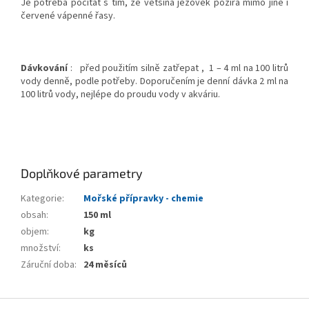
Je potřeba počítat s tím, že většina ježovek požírá mimo jiné i
červené vápenné řasy.
Dávkování
:
před použitím silně zatřepat ,
1 – 4 ml na 100 litrů
vody denně, podle potřeby. Doporučením je denní dávka 2 ml na
100 litrů vody, nejlépe do proudu vody v akváriu.
Doplňkové parametry
Kategorie
:
Mořské přípravky - chemie
obsah
:
150 ml
objem
:
kg
množství
:
ks
Záruční doba
:
24 měsíců
Z