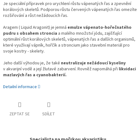
Je speciální přípravek pro urychlení růstu vápenatých řas a zpevnění
korálových skeletů. Podporou růstu červených vápenatých řas omezíte
rozšiřování a růst nežádoucích řas.
Aragem ( Liquid Aragonit) je jemná
emulze vápenato-hořečnatého
pudru s obsahem stroncia
a malého množství jódu, zajišťující
optimální růst korálových skeletů, vápenatých řas a dalších organismů,
které využívají vápník, hořčík a stroncium jako stavební materiál pro
svoje kostry - skelety.
Jeho další výhodou je, že také
neutralizuje nežádoucí kyseliny
v akvarijní vodě a její žlutavé zabarvení. Rovněž napomáhá při
likvidaci
mazlavých řas a cyanobakterií.
Detailní informace
ZEPTAT SE
SDÍLET
Specialista na mořskou akvaristiku