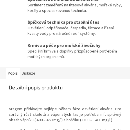
Sortiment zaměřený na útesová akvária, mořské ryby,
korály a specializovanou techniku.
Špičková technika pro stabilní útes
Osvětlení, odpěňovače, čerpadla, filtrace a řízení
kvality vody pro náročné reef systémy.
Krmiva a péče pro mořské živočichy
Speciální krmiva a doplňky přizpůsobené potřebám
mořských organismů.
Popis
Diskuze
Detailní popis produktu
Aragem přidávejte nejlépe během fáze osvětlení akvária. Pro
správný růst skeletů a vápenatých řas je potřeba mít správný
obsah vápníku ( 400 – 460 mg/l) a hořčíku (1300 – 1400 mg/l ).