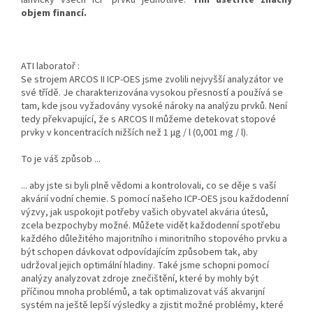
lahvičky všech ICP prvků jednotlivě.
Tím ušetříte značný
objem financí.
ATI laboratoř :
Se strojem ARCOS II ICP-OES jsme zvolili nejvyšší analyzátor ve
své třídě.
Je charakterizována vysokou přesností a používá se
tam, kde jsou vyžadovány vysoké nároky na analýzu prvků.
Není
tedy překvapující, že s ARCOS II můžeme detekovat stopové
prvky v koncentracích nižších než 1 μg / l (0,001 mg / l).
To je váš způsob ...
... aby jste si byli plně vědomi a kontrolovali, co se děje s vaší
akvárií vodní chemie.
S pomocí našeho ICP-OES jsou každodenní
výzvy, jak uspokojit potřeby vašich obyvatel akvária útesů,
zcela bezpochyby možné.
Můžete vidět každodenní spotřebu
každého důležitého majoritního i minoritního stopového prvku a
být schopen dávkovat odpovídajícím způsobem tak, aby
udržoval jejich optimální hladiny.
Také jsme schopni pomocí
analýzy analyzovat zdroje znečištění, které by mohly být
příčinou mnoha problémů, a tak optimalizovat váš akvarijní
systém na ještě lepší výsledky a zjistit možné problémy, které