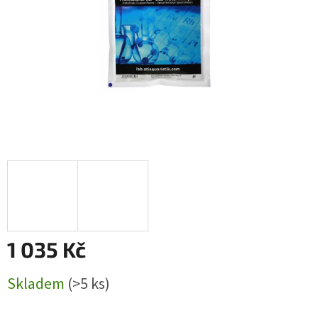
1 035 Kč
Měrná
Skladem
(>5 ks)
cena: