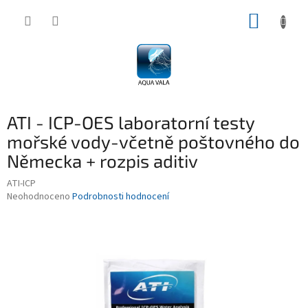
Přejít
NÁKUP
na
obsah
KOŠÍK
ATI - ICP-OES laboratorní testy
mořské vody-včetně poštovného do
Německa + rozpis aditiv
ATI-ICP
Průměrné
Neohodnoceno
Podrobnosti hodnocení
hodnocení
produktu
je
0,0
z
5
hvězdiček.