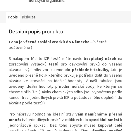
mořských organismů.
Popis
Diskuze
Detailní popis produktu
Cena je včetně zaslání vzorků do Německa
- ( včetně
poštovného )
S nákupem těchto ICP testů máte navíc
bezplatný nárok
na
zpracování výsledků testů pro dávkování prvků do vašeho
akvária - výsledky zpracujeme
do přehledné tabulky,
kde je
uvedeno přesně kolik kterého prvku je potřeba dolít do vašeho
akvária ke srovnání na ideální hodnoty. V naší tabulce jsou
uvedeny ideální hodnoty přírodní mořské vody, ke kterým se
chceme přiblížit. ( Dávky chemických aditiv jsou vypočteny podle
koncentrací jednotlivých prvků ICP a požadovaného doplnění do
akvária podle testů.)
Pro nápravu hodnot na ideální stav
vám namícháme přesná
množství
jednotlivých prvků v mililitrech do
speciální směsi
k
jednorázové aplikaci, bez toho abyste museli kupovat celé