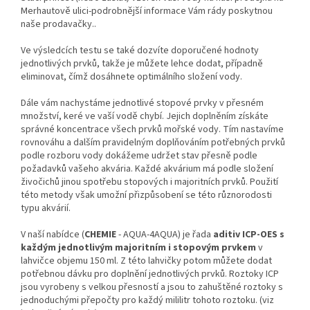
Merhautově ulici-podrobnější informace Vám rády poskytnou
naše prodavačky..
Ve výsledcích testu se také dozvíte doporučené hodnoty
jednotlivých prvků, takže je můžete lehce dodat, případně
eliminovat, čímž dosáhnete optimálního složení vody.
Dále vám nachystáme jednotlivé stopové prvky v přesném
množství, keré ve vaší vodě chybí. Jejich doplněním získáte
správné koncentrace všech prvků mořské vody. Tím nastavíme
rovnováhu a dalším pravidelným doplňováním potřebných prvků
podle rozboru vody dokážeme udržet stav přesně podle
požadavků vašeho akvária. Každé akvárium má podle složení
živočichů jinou spotřebu stopových i majoritních prvků. Použití
této metody však umožní přizpůsobení se této různorodosti
typu akvárií.
V naší nabídce (
CHEMIE
- AQUA-4AQUA) je řada
aditiv ICP-OES s
každým jednotlivým majoritním i stopovým prvkem
v
lahvičce objemu 150 ml. Z této lahvičky potom můžete dodat
potřebnou dávku pro doplnění jednotlivých prvků. Roztoky ICP
jsou vyrobeny s velkou přesností a jsou to zahuštěné roztoky s
jednoduchými přepočty pro každý mililitr tohoto roztoku. (viz