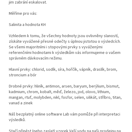
jim zabrání eskalovat.
Měříme pro vás:
Salinita a hodnota KH
Vzhledem k tomu, že všechny hodnoty jsou ovlivněny slaností,
získáte vyvážené přesné odečty s úplnou jistotou o výsledcích.
Se všemi majoritními i stopovými prvky s vyváženými
referenčními hodnotami k výsledkům vás informujeme o vašem
správném dávkovacím režimu.
Hlavní prvky: chlorid, sodík, síra, hořčík, vápník, draslík, brom,
stroncium a bór
Drobné prvky: hliník, antimon, arsen, baryum, berýlium, bismut,
kadmium, chrom, kobalt, měď, železo, jod, olovo, lithium,
mangan, rtuť, molybden, nikl, fosfor,
selen, silikát
, stříbro, titan,
vanad a zinek
Náš bezplatný online software Lab vám pomůže při interpretaci
výsledků.
Stačí přinést (nebo zaslat) vzorek Vaší vody na naši prodejnu na