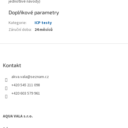
jednotlivé návody)
Doplňkové parametry
Kategorie
:
ICP testy
Záruční doba
:
24 měsíců
Z
á
p
a
Kontakt
t
akva.vala
@
seznam.cz
í
+420 545 211 098
+420 603 579 961
AQUA VALA s.r.o.