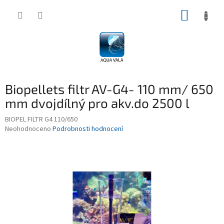
Přejít
NÁKUP
na
obsah
KOŠÍK
Biopellets filtr AV-G4- 110 mm/ 650
mm dvojdílný pro akv.do 2500 l
BIOPEL FILTR G4 110/650
Průměrné
Neohodnoceno
Podrobnosti hodnocení
hodnocení
produktu
je
0,0
z
5
hvězdiček.