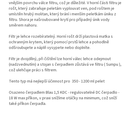
vnějším povrchu válce filtru, což je důležité. V horní části filtru je
rošt, který zabraňuje peletám vyplouvat ven, pod roštem je
umístěn hrubý molitan, který brání i menším peletkám úniku z
filtru. Shora je našroubované krytí pro případný únik vody
směrem nahoru.
Filtr je lehce rozebíratelný. Horní rošt drží plastová matka s
ochranným krytem, který pomocí prstů lehce a pohodlně
odšroubujete a náplň vysypete nebo doplníte.
Filtr je dvojdílný, při čištění lze horní válec lehce odejmout
(nadzvednutím) a stojan s čerpadlem zůstává ve filtru ( Sumpu ),
což ulehčuje práci s filtrem.
Tento typ má nejlepší účinnost pro 350 - 1200 ml pelet
Osazeno čerpadlem Blau 1,5 KDC - regulovatelné DC čerpadlo -
18 W max příkon, v praxi snížíme otáčky na minimum, což sníží
také příkon čerpadla.