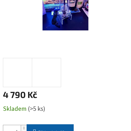
4 790 Kč
Měrná
Skladem
(>5 ks)
cena: