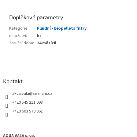
Doplňkové parametry
Kategorie
:
Fluidní - Biopellets filtry
množství
:
ks
Záruční doba
:
24 měsíců
Z
á
p
a
Kontakt
t
akva.vala
@
seznam.cz
í
+420 545 211 098
+420 603 579 961
AQUA VALA s.r.o.