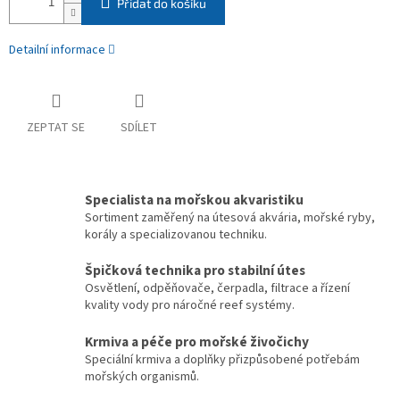
Přidat do košíku
Detailní informace
ZEPTAT SE
SDÍLET
Specialista na mořskou akvaristiku
Sortiment zaměřený na útesová akvária, mořské ryby,
korály a specializovanou techniku.
Špičková technika pro stabilní útes
Osvětlení, odpěňovače, čerpadla, filtrace a řízení
kvality vody pro náročné reef systémy.
Krmiva a péče pro mořské živočichy
Speciální krmiva a doplňky přizpůsobené potřebám
mořských organismů.