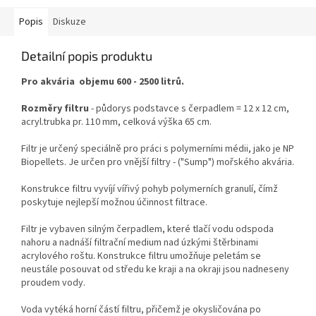
Popis
Diskuze
Detailní popis produktu
Pro akvária objemu 600 - 2500 litrů.
Rozměry filtru
- půdorys podstavce s čerpadlem = 12 x 12 cm,
acryl.trubka pr. 110 mm, celková výška 65 cm.
Filtr je určený speciálně pro práci s polymerními médii, jako je NP
Biopellets. Je určen pro vnější filtry - ("Sump") mořského akvária.
Konstrukce filtru vyvíjí vířivý pohyb polymerních granulí, čímž
poskytuje nejlepší možnou účinnost filtrace.
Filtr je vybaven silným čerpadlem, které tlačí vodu odspoda
nahoru a nadnáší filtrační medium nad úzkými štěrbinami
acrylového roštu. Konstrukce filtru umožňuje peletám se
neustále posouvat od středu ke kraji a na okraji jsou nadneseny
proudem vody.
Voda vytéká horní částí filtru, přičemž je okysličována po