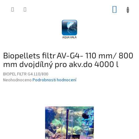
Přejít
NÁKUP
na
obsah
KOŠÍK
Biopellets filtr AV-G4- 110 mm/ 800
mm dvojdílný pro akv.do 4000 l
BIOPEL FILTR G4 110/800
Průměrné
Neohodnoceno
Podrobnosti hodnocení
hodnocení
produktu
je
0,0
z
5
hvězdiček.