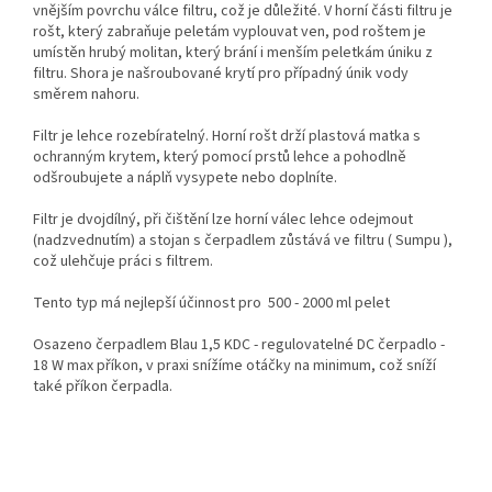
vnějším povrchu válce filtru, což je důležité. V horní části filtru je
rošt, který zabraňuje peletám vyplouvat ven, pod roštem je
umístěn hrubý molitan, který brání i menším peletkám úniku z
filtru. Shora je našroubované krytí pro případný únik vody
směrem nahoru.
Filtr je lehce rozebíratelný. Horní rošt drží plastová matka s
ochranným krytem, který pomocí prstů lehce a pohodlně
odšroubujete a náplň vysypete nebo doplníte.
Filtr je dvojdílný, při čištění lze horní válec lehce odejmout
(nadzvednutím) a stojan s čerpadlem zůstává ve filtru ( Sumpu ),
což ulehčuje práci s filtrem.
Tento typ má nejlepší účinnost pro 500 - 2000 ml pelet
Osazeno čerpadlem Blau 1,5 KDC - regulovatelné DC čerpadlo -
18 W max příkon, v praxi snížíme otáčky na minimum, což sníží
také příkon čerpadla.