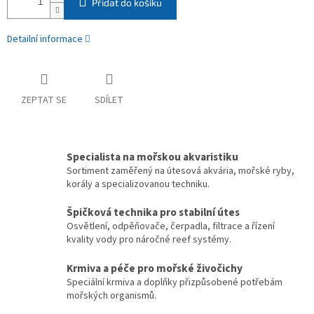
Přidat do košíku
Detailní informace
ZEPTAT SE
SDÍLET
Specialista na mořskou akvaristiku
Sortiment zaměřený na útesová akvária, mořské ryby,
korály a specializovanou techniku.
Špičková technika pro stabilní útes
Osvětlení, odpěňovače, čerpadla, filtrace a řízení
kvality vody pro náročné reef systémy.
Krmiva a péče pro mořské živočichy
Speciální krmiva a doplňky přizpůsobené potřebám
mořských organismů.