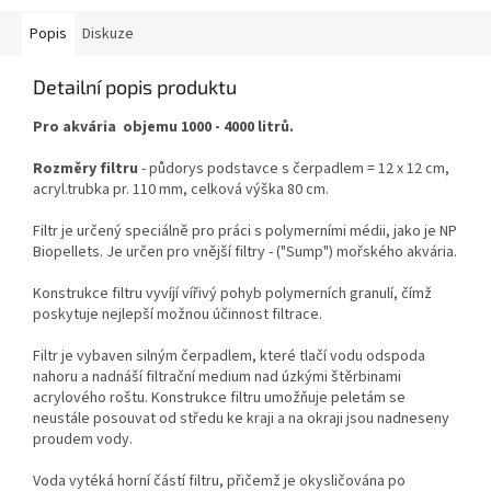
Popis
Diskuze
Detailní popis produktu
Pro akvária objemu 1000 - 4000 litrů.
Rozměry filtru
- půdorys podstavce s čerpadlem = 12 x 12 cm,
acryl.trubka pr. 110 mm, celková výška 80 cm.
Filtr je určený speciálně pro práci s polymerními médii, jako je NP
Biopellets. Je určen pro vnější filtry - ("Sump") mořského akvária.
Konstrukce filtru vyvíjí vířivý pohyb polymerních granulí, čímž
poskytuje nejlepší možnou účinnost filtrace.
Filtr je vybaven silným čerpadlem, které tlačí vodu odspoda
nahoru a nadnáší filtrační medium nad úzkými štěrbinami
acrylového roštu. Konstrukce filtru umožňuje peletám se
neustále posouvat od středu ke kraji a na okraji jsou nadneseny
proudem vody.
Voda vytéká horní částí filtru, přičemž je okysličována po