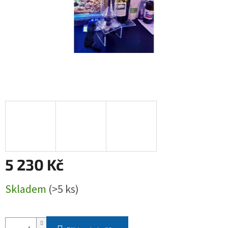
5 230 Kč
Měrná
Skladem
(>5 ks)
cena: