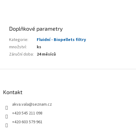
Doplňkové parametry
Kategorie
:
Fluidní - Biopellets filtry
množství
:
ks
Záruční doba
:
24 měsíců
Z
á
p
a
Kontakt
t
akva.vala
@
seznam.cz
í
+420 545 211 098
+420 603 579 961