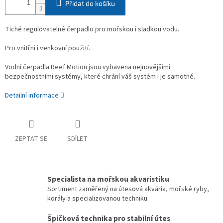
Přidat do košíku
Tiché regulovatelné čerpadlo pro mořskou i sladkou vodu.
Pro vnitřní i venkovní použití.
Vodní čerpadla Reef Motion jsou vybavena nejnovějšími
bezpečnostními systémy, které chrání váš systém i je samotné.
Detailní informace
ZEPTAT SE
SDÍLET
Specialista na mořskou akvaristiku
Sortiment zaměřený na útesová akvária, mořské ryby,
korály a specializovanou techniku.
Špičková technika pro stabilní útes