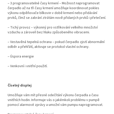
– 3 programovatelné časy krmení – Možnost naprogramovat
čerpadlo až na tři časy krmení umožňuje koordinovat pokles
výkonu odpěňovače bílkovin v době krmení nebo přidávání
prvků, čímž se zabrání ztrátám nově přidaných prvků i přetečení.
– Tichý provoz – výkonný pro vstřikování velkého množství
vzduchu a zároveň bez hluku způsobeného vibracemi.
– Vestavěná tepelná ochrana – pokud čerpadlo zjistí abnormální
odběr a přehřátí, aktivuje se protokol vlastní ochrany.
– Úspora energie
– Venkovní i vnitřní použití.
Číselný displej
Umožňuje vám mít přesné odečítání výkonu čerpadla a času
vnitřních hodin. Informuje vás o jakémkoli problému v pumpě
pomocí alarmové zprávy a umožní vám pumpu naprogramovat.