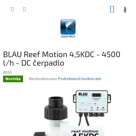
Přejít
NÁKUP
na
obsah
KOŠÍK
BLAU Reef Motion 4,5KDC - 4500
l/h - DC čerpadlo
6020
Průměrné
Neohodnoceno
Podrobnosti hodnocení
Novinka
hodnocení
produktu
je
0,0
z
5
hvězdiček.