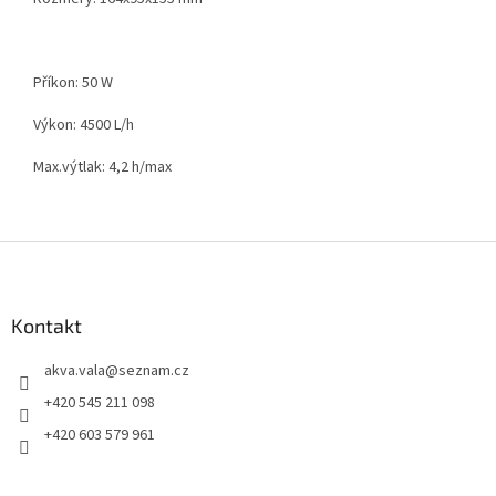
Příkon: 50 W
Výkon: 4500 L/h
Max.výtlak: 4,2 h/max
Z
á
p
a
Kontakt
t
akva.vala
@
seznam.cz
í
+420 545 211 098
+420 603 579 961