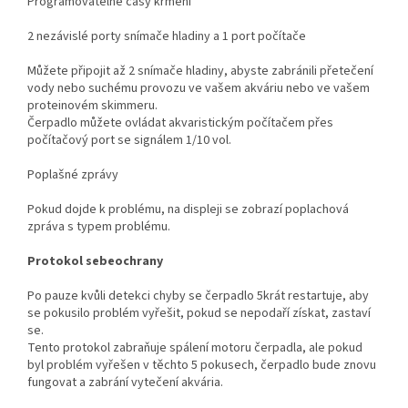
Programovatelné časy krmení
2 nezávislé porty snímače hladiny a 1 port počítače
Můžete připojit až 2 snímače hladiny, abyste zabránili přetečení
vody nebo suchému provozu ve vašem akváriu nebo ve vašem
proteinovém skimmeru.
Čerpadlo můžete ovládat akvaristickým počítačem přes
počítačový port se signálem 1/10 vol.
Poplašné zprávy
Pokud dojde k problému, na displeji se zobrazí poplachová
zpráva s typem problému.
Protokol sebeochrany
Po pauze kvůli detekci chyby se čerpadlo 5krát restartuje, aby
se pokusilo problém vyřešit, pokud se nepodaří získat, zastaví
se.
Tento protokol zabraňuje spálení motoru čerpadla, ale pokud
byl problém vyřešen v těchto 5 pokusech, čerpadlo bude znovu
fungovat a zabrání vytečení akvária.