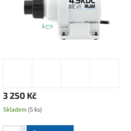
3 250 Kč
Měrná
Skladem
(5 ks)
cena: