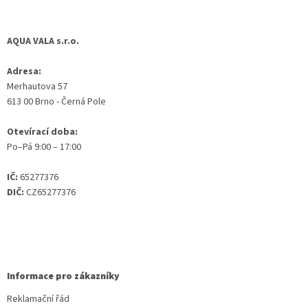
AQUA VALA s.r.o.
Adresa:
Merhautova 57
613 00 Brno - Černá Pole
Otevírací doba:
Po–Pá 9:00 – 17:00
IČ:
65277376
DIČ:
CZ65277376
Informace pro zákazníky
Reklamační řád