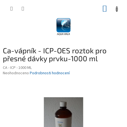
Přejít
NÁKUP
na
obsah
KOŠÍK
Ca-vápník - ICP-OES roztok pro
přesné dávky prvku-1000 ml
CA - ICP - 1000 ML
Průměrné
Neohodnoceno
Podrobnosti hodnocení
hodnocení
produktu
je
0,0
z
5
hvězdiček.