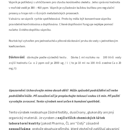
Vápník je potřebný s uhličitanem pro stavbu korálového skeletu. Jeho správná hodnota
v mořské vodě je 380 – 460 ppm. Vápník je vyžadován každou buňkou pro regulační
procesy a hraje roli v různých metabolických procesech.
V akváriu se vápník
rychle spotřebovává. Proto by měla být koncentrace vápníku
pravidelně kontrolována a doplňována. Cílené doplňování funguje nejlépe pomocí
našeho
čistého doplňku vápníku.
Roztok byl vytvořen pro jednoduché a přesné dávkování prvku do vody s jednotkovým
koeficientem.
Dávkování:
dávkujte podle výsledků testu .
Dávka 1 ml roztoku na
100 litrů
vody
zvýší hodnotu Ca
o 2 ppm což je 2000 ug / l.
( to je 10 ml na 100 itrů zvedne Ca o 20
mg/l)
Upozornění: Uchovávejte mimo dosah dětí!
Může způsobit podráždění očí nebo
podráždění kůže. Při zasažení očí je proplachujte tekoucí vodou 15 min. Při požití
.
vyvolejte zvracení. Tento výrobek není určen k humánní spotřebě
Tento výrobek neobsahuje žádné fosfáty, dusičnany, glukonáty ani jiný
organický materiál. Je vyroben z
nejčistších chemických látek
laboratorní kvality
(jakost Pharma, ČL ani "čistý" zásadně
nepoužíváme
, protože obsahuje příměsi, které zbytečně zatěžují akvarijní