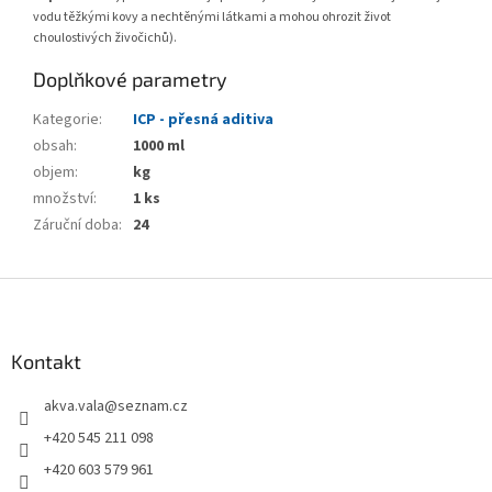
vodu těžkými kovy a nechtěnými látkami a mohou ohrozit život
choulostivých živočichů).
Doplňkové parametry
Kategorie
:
ICP - přesná aditiva
obsah
:
1000 ml
objem
:
kg
množství
:
1 ks
Záruční doba
:
24
Z
á
p
a
Kontakt
t
akva.vala
@
seznam.cz
í
+420 545 211 098
+420 603 579 961