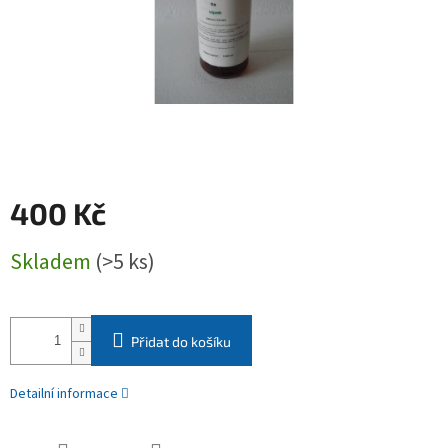
400 Kč
Měrná
Skladem
(>5 ks)
cena:
Přidat do košíku
Detailní informace