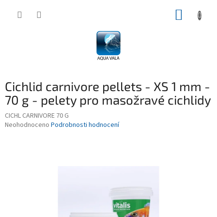
Přejít
NÁKUP
na
obsah
KOŠÍK
Cichlid carnivore pellets - XS 1 mm -
70 g - pelety pro masožravé cichlidy
CICHL CARNIVORE 70 G
Průměrné
Neohodnoceno
Podrobnosti hodnocení
hodnocení
produktu
je
0,0
z
5
hvězdiček.