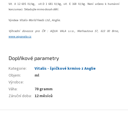
Vit. A 12 605 IU/kg,
vit.D 1 681 IU/kg, vit. E 168 IU/kg. Není určeno k humánní
konzumaci. Skladujte mimo dosah dětí.
Výrobce
Vitalis-
World Feeds
Ltd., Anglie.
Výhradní dovozce pro ČR : AQUA VALA s.r.o., Merhautova 57, 613 00 Brno
,
www.aquavala.cz
Doplňkové parametry
Kategorie
:
Vitalis - špičkové krmivo z Anglie
Objem
:
ml
Výrobce
:
Váha
:
70 gramm
Záruční doba
:
12 měsíců
Z
á
p