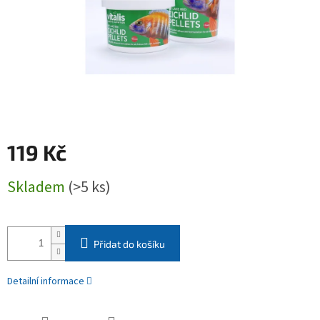
119 Kč
Měrná
Skladem
(>5 ks)
cena:
Přidat do košíku
Detailní informace