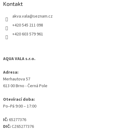
a
Kontakt
t
akva.vala
@
seznam.cz
í
+420 545 211 098
+420 603 579 961
AQUA VALA s.r.o.
Adresa:
Merhautova 57
613 00 Brno - Černá Pole
Otevírací doba:
Po–Pá 9:00 – 17:00
IČ:
65277376
DIČ:
CZ65277376