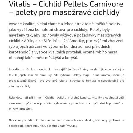
Vitalis – Cichlid Pellets Carnivore
– pelety pro masožravé cichlidy
Vysoce kvalitní, velmi chutné a lehce stravitelné
měkké pelety –
jako vyvážená kompletní strava
pro cichlidy.
Pelety byly
navrženy tak, aby
splňovaly výživové požadavky masožravých
cichlid z Afriky a ze Střední a Jižní Ameriky, pro zvýšení zbarvení
ryb a jejich udržení ve výborné kondici pomocí přírodních
karotenoidů a vysoce kvalitních proteinů. Kromě rybího masa
obsahují také směsi měkkýšů a korýšů.
Inovativní způsob zpracování krmiva zajišťuje, že se živiny nevyluhují do vody a dojde
tak k jejich maximálnímu využití rybami. Pelety mají
silné aroma, které je
prokazatelně lákavé i pro vybíravé ryby a
stravitelná textura je neodolatelná pro
všechny cichlidy.
Ryby dosahují při krmení
Cichlid
pellets
vrcholné kondice, vitality a odolnosti vůči
nemocem, způsobené použitím výhradně
vysoce kvalitních přírodních proteinů a
minerálních látek.
Návod na použití :
krmte maximálně 3x denně takovou dávku, kterou ryby okamžitě
spotřebují. Nepřekrmujte. Obsahuje vitamíny A,D,E.