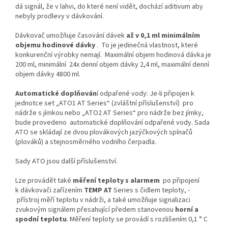
dá signál, že v lahvi, do které není vidět, dochází aditivum aby
nebyly prodlevy v dávkování.
Dávkovač umožňuje časování dávek
až v 0,1 ml minimálním
objemu hodinové dávky
.
To je jedinečná vlastnost, které
konkurenční výrobky nemají.
Maximální objem hodinová dávka je
200 ml, minimální
24x denní objem dávky 2,4 ml, maximální denní
objem dávky 4800 ml.
Automatické doplňován
í odpařené vody: Je-li připojen k
jednotce set „ATO1 AT Series“ (zvláštní příslušenství) pro
nádrže s jímkou ​​nebo „ATO2 AT Series“ pro nádrže bez jímky,
bude provedeno
automatické doplňování odpařené vody. Sada
ATO se skládají ze dvou plovákových jazýčkových spínačů
(plováků) a stejnosměrného vodního čerpadla.
Sady ATO jsou další příslušenství.
Lze provádět také
měření teploty s alarmem
po připojení
k dávkovači zařízením
TEMP AT
Series s čidlem teploty, -
přístroj měří teplotu v nádrži, a také umožňuje signalizaci
zvukovým signálem přesahující předem stanovenou
horní a
spodní teplotu
. Měření teploty se provádí s rozlišením 0,1 ° C