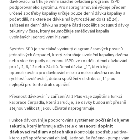
dávkovačů na trhu je velmi snadné ovládání programu
ISPD
podporovaného systému. Pro naprogramování výdeje předem
určené spotřeby kapaliny určuje pouze denní dávku kapaliny a
počet dílů, na které se dávka má být rozdělen do (1 až 24),
zařízení na denní dávku na stejné části rozdělit a posunutí dávky
tekutiny v čase, který neumožňuje směšování kapalin
uvolněných jednotlivými hlavami.
Systém ISPD je speciálně vyvinutý diagram časových posunů
jednotlivých čerpadel, který zabraňuje uvolnění kapaliny dvěma
nebo více čerpadly najednou. ISPD lze rozdělit denní dávkování
pro 1, 2, 6, 12 nebo 24 dílů. Denní dávka
„1“, která byla
optimalizována pro dávkování mikro a makro akvária rostlin-
rychlostí uvolňování, dobou spuštění v distribuci „1“ jsou
nejlepší pro tento druh doplnění.
Přesnost dávkování v zařízení AT1 Plus v2 je zajištěna funkcí
kalibrace čerpadla, která zaručuje, že dávky budou mít přesně
stejnou velikost, jakou uživatel naprogramuje.
Funkce dávkování je podporována systémem
počítání objemu
tekutin
, který informuje uživatele o
nutnosti doplnit
dávkovací médium v zásobníku
(kontroluje spotřebu aditiva-
kterou při spotřebování ohlásí). Jednoduše řečeno - pumpa vám