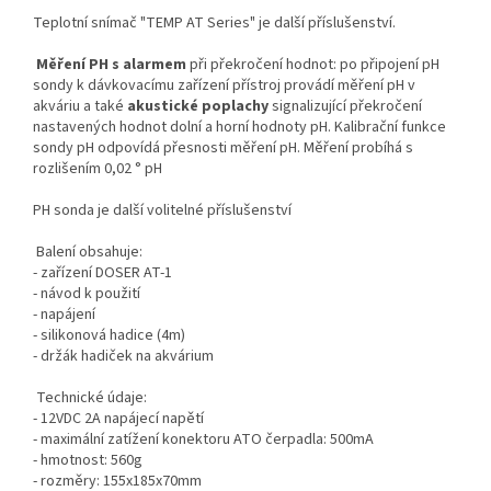
Teplotní snímač "TEMP AT Series" je další příslušenství.
Měření PH s alarmem
při překročení hodnot: po připojení pH
sondy k dávkovacímu zařízení přístroj provádí měření pH v
akváriu a také
akustické poplachy
signalizující překročení
nastavených hodnot dolní a horní hodnoty pH. Kalibrační funkce
sondy pH odpovídá přesnosti měření pH. Měření probíhá s
rozlišením 0,02 ° pH
PH sonda je další volitelné příslušenství
Balení obsahuje:
- zařízení DOSER AT-1
- návod k použití
- napájení
- silikonová hadice (4m)
- držák hadiček na akvárium
Technické údaje:
- 12VDC 2A napájecí napětí
- maximální zatížení konektoru ATO čerpadla: 500mA
- hmotnost: 560g
- rozměry: 155x185x70mm