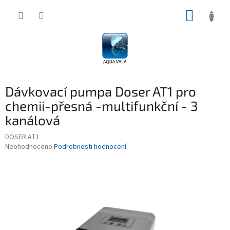
Přejít
NÁKUP
na
obsah
KOŠÍK
Dávkovací pumpa Doser AT1 pro
chemii-přesná -multifunkční - 3
kanálová
DOSER AT1
Průměrné
Neohodnoceno
Podrobnosti hodnocení
hodnocení
produktu
je
0,0
z
5
hvězdiček.