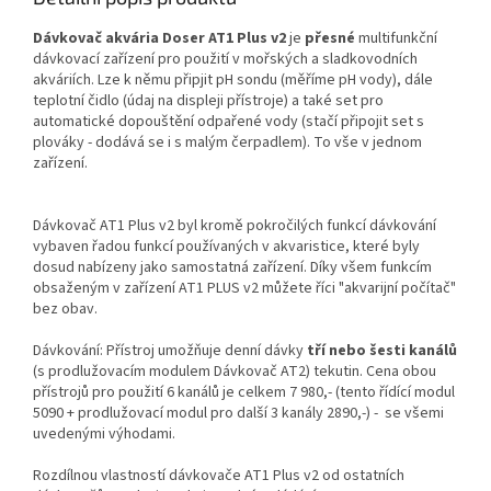
Dávkovač akvária Doser AT1 Plus v2
je
přesné
multifunkční
dávkovací zařízení pro použití v mořských a sladkovodních
akváriích. Lze k němu připjit pH sondu (měříme pH vody), dále
teplotní čidlo (údaj na displeji přístroje) a také set pro
automatické dopouštění odpařené vody (stačí připojit set s
plováky - dodává se i s malým čerpadlem). To vše v jednom
zařízení.
Dávkovač AT1 Plus v2 byl kromě pokročilých funkcí dávkování
vybaven řadou funkcí používaných v akvaristice, které byly
dosud nabízeny jako samostatná zařízení. Díky všem funkcím
obsaženým v zařízení AT1 PLUS v2 můžete říci "akvarijní počítač"
bez obav.
Dávkování: Přístroj umožňuje denní dávky
tří nebo šesti kanálů
(s prodlužovacím modulem Dávkovač AT2) tekutin. Cena obou
přístrojů pro použití 6 kanálů je celkem 7 980,- (tento řídící modul
5090 + prodlužovací modul pro další 3 kanály 2890,-) - se všemi
uvedenými výhodami.
Rozdílnou vlastností dávkovače AT1 Plus v2 od ostatních