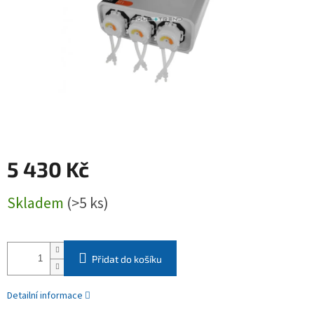
5 430 Kč
Měrná
Skladem
(>5 ks)
cena:
Přidat do košíku
Detailní informace