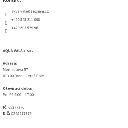
t
akva.vala
@
seznam.cz
í
+420 545 211 098
+420 603 579 961
AQUA VALA s.r.o.
Adresa:
Merhautova 57
613 00 Brno - Černá Pole
Otevírací doba:
Po–Pá 9:00 – 17:00
IČ:
65277376
DIČ:
CZ65277376