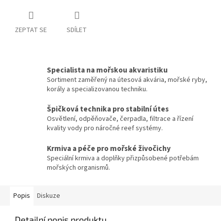
ZEPTAT SE
SDÍLET
Specialista na mořskou akvaristiku
Sortiment zaměřený na útesová akvária, mořské ryby,
korály a specializovanou techniku.
Špičková technika pro stabilní útes
Osvětlení, odpěňovače, čerpadla, filtrace a řízení
kvality vody pro náročné reef systémy.
Krmiva a péče pro mořské živočichy
Speciální krmiva a doplňky přizpůsobené potřebám
mořských organismů.
Popis
Diskuze
Detailní popis produktu