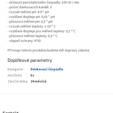
- účinnost peristaltického čerpadla: 100 ml / min
- počet dávkovacích kanálů: 3
- rozsah měření pH: 4-9 ° pH
- rozlišení displeje pH: 0,01 ° pH
- přesnost měření pH: 0,5 ° pH
- rozsah měření teploty: 1-50 ° C
- rozlišení displeje pro měření teploty: 0,1 ° C
- přesnost měření teploty: 0,5 ° C
- stupeň ochrany: IP30
Při koupi tohoto produktu budete mít dopravu zdarma
Doplňkové parametry
Kategorie
:
Dávkovací čerpadla
množství
:
ks
Záruční doba
:
24 měsíců
Z
á
p
a
Kontakt