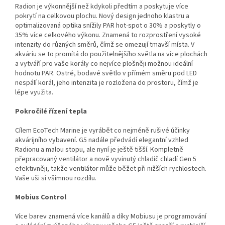
Radion je výkonnější než kdykoli předtím a poskytuje více
pokrytí na celkovou plochu. Nový design jednoho klastru a
optimalizovaná optika snížily PAR hot-spot o 30% a poskytly o
35% více celkového výkonu. Znamená to rozprostření vysoké
intenzity do různých směrů, čímž se omezují tmavší místa. V
akváriu se to promítá do použitelnějšího světla na více plochách
a vytváří pro vaše korály co nejvíce plošněji možnou ideální
hodnotu PAR. Ostré, bodavé světlo v přímém směru pod LED
nespálí korál, jeho intenzita je rozložena do prostoru, čímž je
lépe využita.
Pokročilé řízení tepla
Cílem EcoTech Marine je vyrábět co nejméně rušivé účinky
akvárijního vybavení. G5 nadále předvádí elegantní vzhled
Radionu a malou stopu, ale nyní je ještě tišší. Kompletně
přepracovaný ventilátor a nově vyvinutý chladič chladí Gen 5
efektivněji, takže ventilátor může běžet při nižších rychlostech.
Vaše uši si všimnou rozdílu.
Mobius Control
Více barev znamená více kanálů a díky Mobiusu je programování