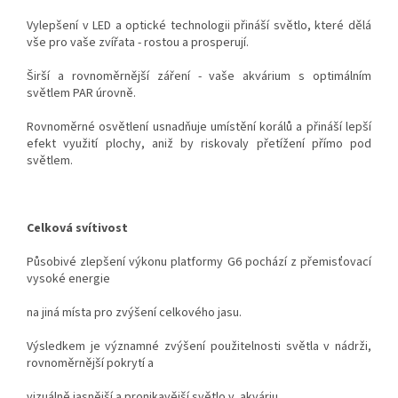
Vylepšení v LED a optické technologii přináší světlo, které dělá
vše pro vaše zvířata - rostou a prosperují.
Širší a rovnoměrnější záření - vaše akvárium s optimálním
světlem PAR úrovně.
Rovnoměrné osvětlení usnadňuje umístění korálů a přináší lepší
efekt využití plochy, aniž by riskovaly přetížení přímo pod
světlem.
Celková svítivost
Působivé zlepšení výkonu platformy G6 pochází z přemisťovací
vysoké energie
na jiná místa pro zvýšení celkového jasu.
Výsledkem je významné zvýšení použitelnosti světla v nádrži,
rovnoměrnější pokrytí a
vizuálně jasnější a pronikavější světlo v
akváriu.