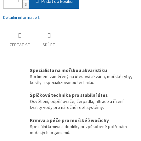
Přidat do košíku
Detailní informace
ZEPTAT SE
SDÍLET
Specialista na mořskou akvaristiku
Sortiment zaměřený na útesová akvária, mořské ryby,
korály a specializovanou techniku.
Špičková technika pro stabilní útes
Osvětlení, odpěňovače, čerpadla, filtrace a řízení
kvality vody pro náročné reef systémy.
Krmiva a péče pro mořské živočichy
Speciální krmiva a doplňky přizpůsobené potřebám
mořských organismů.