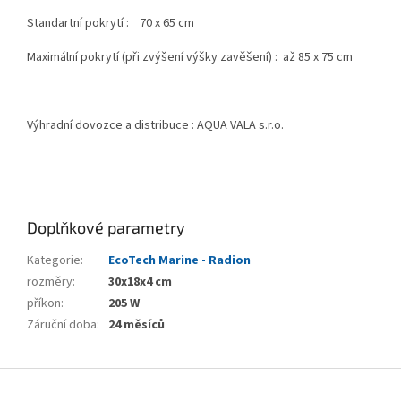
Standartní pokrytí : 70 x 65 cm
Maximální pokrytí (při zvýšení výšky zavěšení) : až 85 x 75 cm
Výhradní dovozce a distribuce : AQUA VALA s.r.o.
Doplňkové parametry
Kategorie
:
EcoTech Marine - Radion
rozměry
:
30x18x4 cm
příkon
:
205 W
Záruční doba
:
24 měsíců
Z
á