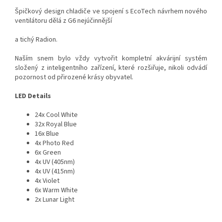
Špičkový design chladiče ve spojení s EcoTech návrhem nového
ventilátoru dělá z G6 nejúčinnější
a tichý Radion.
Naším snem bylo vždy vytvořit kompletní akvárijní systém
složený z inteligentního zařízení, které rozšiřuje, nikoli odvádí
pozornost od přirozené krásy obyvatel.
LED Details
24x Cool White
32x Royal Blue
16x Blue
4x Photo Red
6x Green
4x UV (405nm)
4x UV (415nm)
4x Violet
6x Warm White
2x Lunar Light