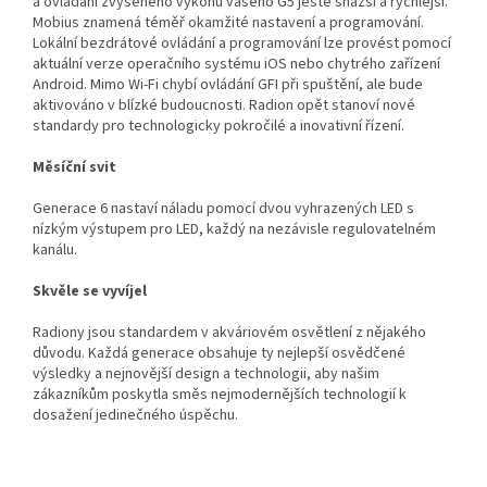
a ovládání zvýšeného výkonu vašeho G5 ještě snazší a rychlejší.
Mobius znamená téměř okamžité nastavení a programování.
Lokální bezdrátové ovládání a programování lze provést pomocí
aktuální verze operačního systému iOS nebo chytrého zařízení
Android. Mimo Wi-Fi chybí ovládání GFI při spuštění, ale bude
aktivováno v blízké budoucnosti. Radion opět stanoví nové
standardy pro technologicky pokročilé a inovativní řízení.
Měsíční svit
Generace 6 nastaví náladu pomocí dvou vyhrazených LED s
nízkým výstupem pro LED, každý na nezávisle regulovatelném
kanálu.
Skvěle se vyvíjel
Radiony jsou standardem v akváriovém osvětlení z nějakého
důvodu. Každá generace obsahuje ty nejlepší osvědčené
výsledky a nejnovější design a technologii, aby našim
zákazníkům poskytla směs nejmodernějších technologií k
dosažení jedinečného úspěchu.