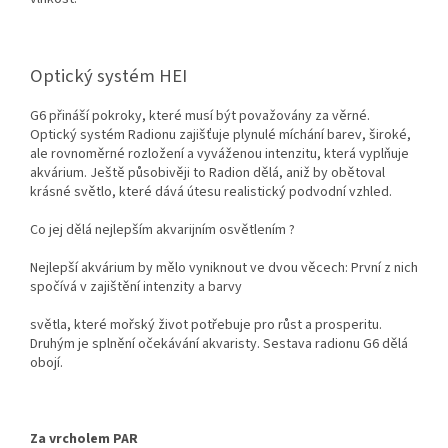
Optický systém HEI
G6 přináší pokroky, které musí být považovány za věrné.
Optický systém Radionu zajišťuje plynulé míchání barev, široké,
ale rovnoměrné rozložení a vyváženou intenzitu, která vyplňuje
akvárium. Ještě působivěji to Radion dělá, aniž by obětoval
krásné světlo, které dává útesu realistický podvodní vzhled.
Co jej dělá nejlepším akvarijním osvětlením ?
Nejlepší akvárium by mělo vyniknout ve dvou věcech: První z nich
spočívá v zajištění intenzity a barvy
světla, které mořský život potřebuje pro růst a prosperitu.
Druhým je splnění očekávání akvaristy. Sestava radionu G6 dělá
obojí.
Za vrcholem PAR