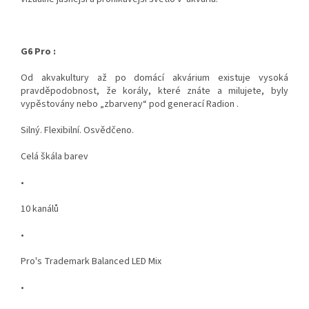
G6 Pro :
Od akvakultury až po domácí akvárium existuje vysoká
pravděpodobnost, že korály, které znáte a milujete, byly
vypěstovány nebo „zbarveny“ pod generací Radion .
Silný. Flexibilní. Osvědčeno.
Celá škála barev
•
10 kanálů
•
Pro's Trademark Balanced LED Mix
•