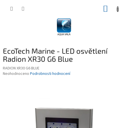
Přejít
NÁKUP
na
obsah
KOŠÍK
EcoTech Marine - LED osvětlení
Radion XR30 G6 Blue
RADION XR30 G6 BLUE
Průměrné
Neohodnoceno
Podrobnosti hodnocení
hodnocení
produktu
je
0,0
z
5
hvězdiček.