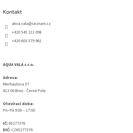
p
a
Kontakt
t
akva.vala
@
seznam.cz
í
+420 545 211 098
+420 603 579 961
AQUA VALA s.r.o.
Adresa:
Merhautova 57
613 00 Brno - Černá Pole
Otevírací doba:
Po–Pá 9:00 – 17:00
IČ:
65277376
DIČ:
CZ65277376