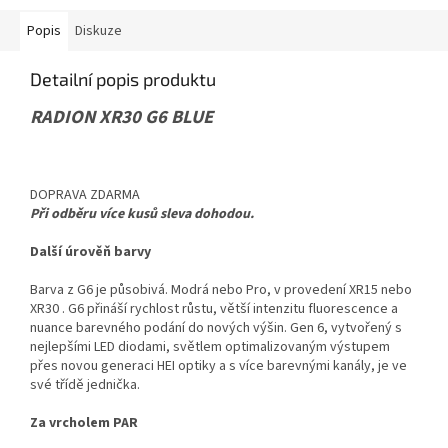
Popis
Diskuze
Detailní popis produktu
RADION XR30 G6 BLUE
DOPRAVA ZDARMA
Při odběru více kusů sleva dohodou.
Další úrověň barvy
Barva z G6 je působivá. Modrá nebo Pro, v provedení XR15 nebo
XR30 . G6 přináší rychlost růstu, větší intenzitu fluorescence a
nuance barevného podání do nových výšin. Gen 6, vytvořený s
nejlepšími LED diodami, světlem optimalizovaným výstupem
přes novou generaci HEI optiky a s více barevnými kanály, je ve
své třídě jednička.
Za vrcholem PAR