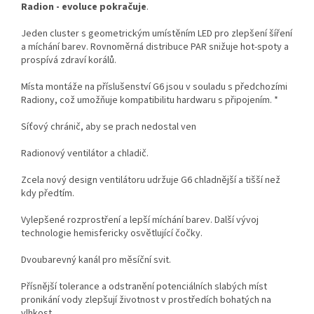
Radion - evoluce pokračuje
.
Jeden cluster s geometrickým umístěním LED pro zlepšení šíření
a míchání barev. Rovnoměrná distribuce PAR snižuje hot-spoty a
prospívá zdraví korálů.
Místa montáže na příslušenství G6 jsou v souladu s předchozími
Radiony, což umožňuje kompatibilitu hardwaru s připojením. *
Síťový chránič, aby se prach nedostal ven
Radionový ventilátor a chladič.
Zcela nový design ventilátoru udržuje G6 chladnější a tišší než
kdy předtím.
Vylepšené rozprostření a lepší míchání barev. Další vývoj
technologie hemisfericky osvětlující čočky.
Dvoubarevný kanál pro měsíční svit.
Přísnější tolerance a odstranění potenciálních slabých míst
pronikání vody zlepšují životnost v prostředích bohatých na
vlhkost.