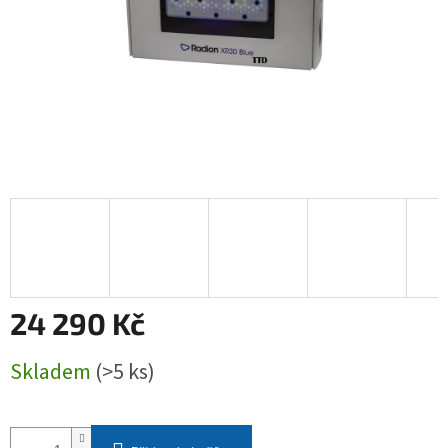
24 290 Kč
Měrná
Skladem
(>5 ks)
cena: