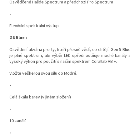
Osvědčené Halide Spectrum a předchozí Pro Spectrum
•
Flexibilní spektrální výstup
G6 Blue :
Osvětlení akvária pro ty, kteří přesně vědí, co chtějí. Gen 5 Blue
je plné spektrum, ale výběr LED upřednostňuje modré kanály a
vysoký výkon pro použití s naším spektrem Corallab AB +.
Vložte veškerou svou sílu do Modré.
•
Celá škála barev (v jiném složení)
•
10 kanálů
•