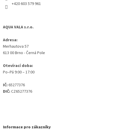
+420 603 579 961
AQUA VALA s.r.o.
Adresa:
Merhautova 57
613 00 Brno - Černá Pole
Otevírací doba:
Po–Pá 9:00 – 17:00
IČ:
65277376
DIČ:
CZ65277376
Informace pro zákazníky