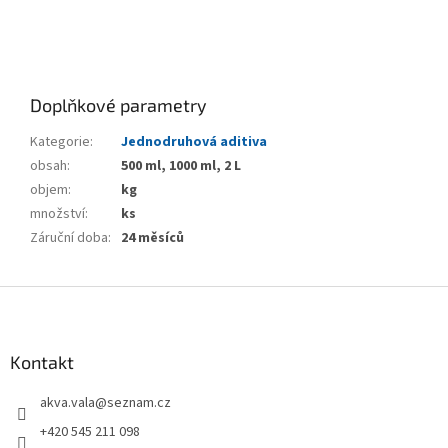
Doplňkové parametry
Kategorie
:
Jednodruhová aditiva
obsah
:
500 ml, 1000 ml, 2 L
objem
:
kg
množství
:
ks
Záruční doba
:
24 měsíců
Z
á
p
a
Kontakt
t
akva.vala
@
seznam.cz
í
+420 545 211 098