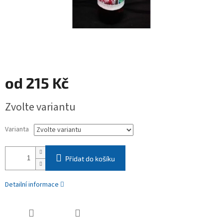
od
215 Kč
Měrná
Zvolte variantu
cena:
Varianta
Přidat do košíku
Detailní informace