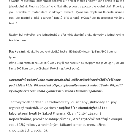
akvarijním systému odstraní odpěňovač a filtrační média z vody fluor a proto je nutné
jeho doplnění. Fluor se účastní kalcifikačního procesu a podporuje kostní tkáň. Fluoridy
jsou stavebním materiálem korálových skeletů. Vyvážené doplnění fluoridů účinně
posiluje modré a bílé zbarvení korálů SPS a také zvýrazňuje fluorescenci většiny
korálů.
Roztok byl vytvořen pro jednoduché a přesné dávkování prvku do vody s jednotkovým
koeficientem.
.
Dávkování:
dávkujte podle výsledků testu .
Běžné dávkování je 5 ml/100 litrů na
týden.
Dávka 1 ml roztoku na 100 litrů vody zvýší hodnotu Mn o 0,02 ppm což je 20 ug / l, dávka
5 ml / 100 litrů pak zvýší obsah F o 0,1 mg/l (0,1 ppm).
Upozornění: Uchovávejte mimo dosah dětí!
Může způsobit podráždění očí nebo
podráždění kůže. Při zasažení očí je proplachujte tekoucí vodou 15 min. Při požití
.
vyvolejte zvracení. Tento výrobek není určen k humánní spotřebě
Tento výrobek neobsahuje žádné fosfáty, dusičnany, glukonáty ani jiný
organický materiál. Je vyroben z
nejčistších chemických látek
laboratorní kvality
(jakost Pharma, ČL ani "čistý" zásadně
nepoužíváme
, protože obsahuje příměsi, které zbytečně zatěžují akvarijní
vodu těžkými kovy a nechtěnými látkami a mohou ohrozit život
choulostivých živočichů).