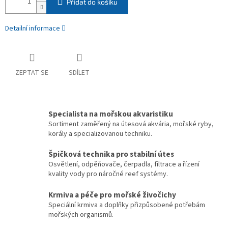
Přidat do košíku
Detailní informace
ZEPTAT SE
SDÍLET
Specialista na mořskou akvaristiku
Sortiment zaměřený na útesová akvária, mořské ryby,
korály a specializovanou techniku.
Špičková technika pro stabilní útes
Osvětlení, odpěňovače, čerpadla, filtrace a řízení
kvality vody pro náročné reef systémy.
Krmiva a péče pro mořské živočichy
Speciální krmiva a doplňky přizpůsobené potřebám
mořských organismů.