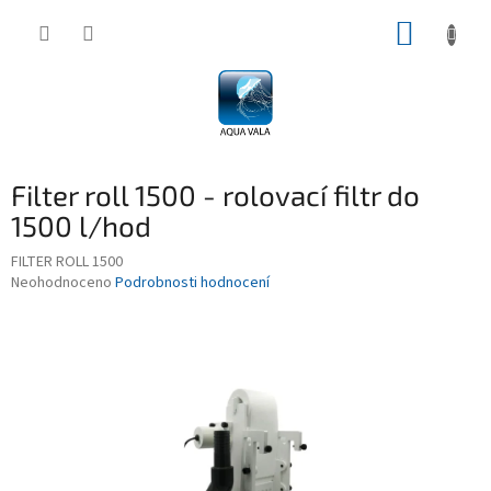
Přejít
NÁKUP
na
obsah
KOŠÍK
Filter roll 1500 - rolovací filtr do
1500 l/hod
FILTER ROLL 1500
Průměrné
Neohodnoceno
Podrobnosti hodnocení
hodnocení
produktu
je
0,0
z
5
hvězdiček.