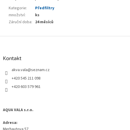
Kategorie
:
Předfiltry
množství
:
ks
Záruční doba
:
24 měsíců
Z
á
p
a
Kontakt
t
akva.vala
@
seznam.cz
í
+420 545 211 098
+420 603 579 961
AQUA VALA s.r.o.
Adresa:
Merhautova 57