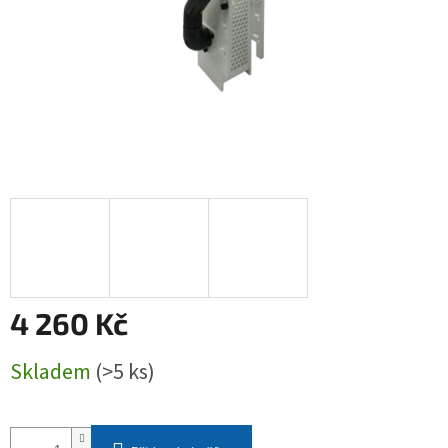
4 260 Kč
Měrná
Skladem
(>5 ks)
cena: