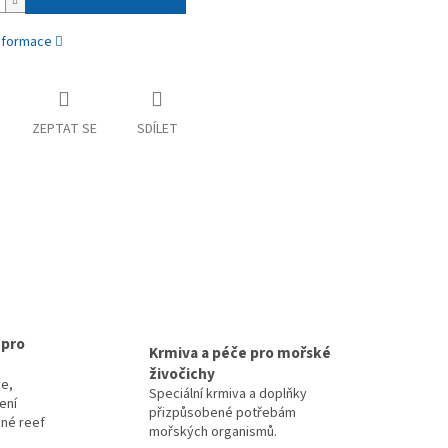
informace
ZEPTAT SE
SDÍLET
 pro
Krmiva a péče pro mořské
živočichy
e,
Speciální krmiva a doplňky
zení
přizpůsobené potřebám
čné reef
mořských organismů.