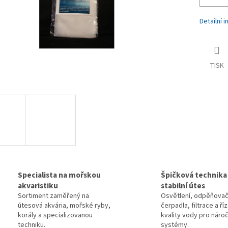
Detailní 
TISK
Specialista na mořskou
Špičková technika
akvaristiku
stabilní útes
Sortiment zaměřený na
Osvětlení, odpěňovač
útesová akvária, mořské ryby,
čerpadla, filtrace a ří
korály a specializovanou
kvality vody pro náro
techniku.
systémy.