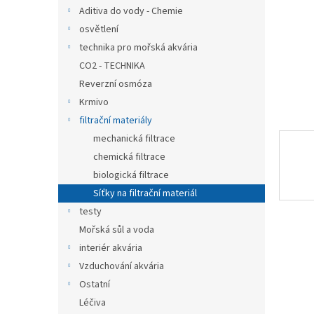
n
Aditiva do vody - Chemie
e
osvětlení
l
technika pro mořská akvária
CO2 - TECHNIKA
Reverzní osmóza
Krmivo
filtrační materiály
mechanická filtrace
chemická filtrace
biologická filtrace
Síťky na filtrační materiál
testy
Mořská sůl a voda
interiér akvária
Vzduchování akvária
Ostatní
Léčiva