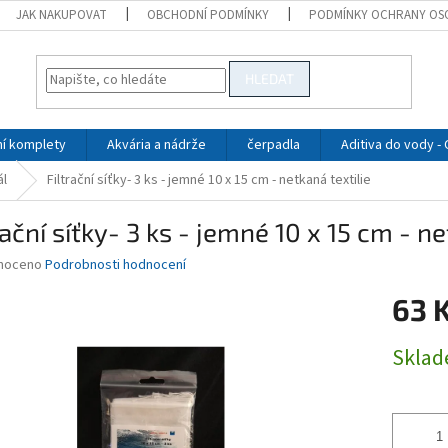
JAK NAKUPOVAT
OBCHODNÍ PODMÍNKY
PODMÍNKY OCHRANY OS
HLEDAT
ní komplety
Akvária a nádrže
čerpadla
Aditiva do vody -
ál
Filtrační síťky- 3 ks - jemné 10 x 15 cm - netkaná textilie
rační síťky- 3 ks - jemné 10 x 15 cm - ne
né
noceno
Podrobnosti hodnocení
ní
63 
u
Měrná
Skla
cena:
ek.