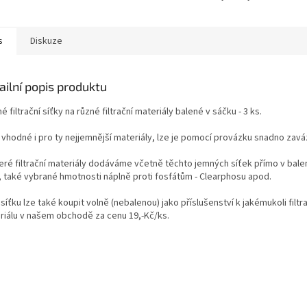
s
Diskuze
ailní popis produktu
 filtrační síťky na různé filtrační materiály balené v sáčku - 3 ks.
 vhodné i pro ty nejjemnější materiály, lze je pomocí provázku snadno zavá
eré filtrační materiály dodáváme včetně těchto jemných síťek přímo v balen
, také vybrané hmotnosti náplně proti fosfátům - Clearphosu apod.
síťku lze také koupit volně (nebalenou) jako příslušenství k jakémukoli filt
riálu v našem obchodě za cenu 19,-Kč/ks.