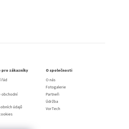
 pro zákazníky
O společnosti
 řád
O nás
Fotogalerie
 obchodní
Partneři
Údržba
obních údajů
VorTech
cookies