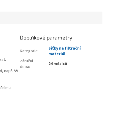
Doplňkové parametry
Síťky na filtrační
Kategorie
:
materiál
zat.
Záruční
24 měsíců
doba
:
í, např. AV
račnímu