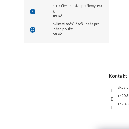
KH Buffer - Klasik - práškový 150
g
89 Kč
Aklimatizační lázeň - sada pro
jedno použití
59 Kč
Z
á
p
a
t
Kontakt
í
akva.v
+420 5
+420 6