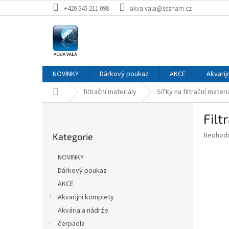
Přejít
+420 545 211 098
akva.vala@seznam.cz
na
obsah
NOVINKY
Dárkový poukaz
AKCE
Akvarij
Domů
filtrační materiály
Síťky na filtrační materi
P
Filt
o
Přeskočit
s
Průměr
Neohod
Kategorie
kategorie
t
hodnoce
r
produkt
NOVINKY
a
je
Dárkový poukaz
0,0
n
z
AKCE
n
5
í
Akvarijní komplety
hvězdič
p
Akvária a nádrže
a
čerpadla