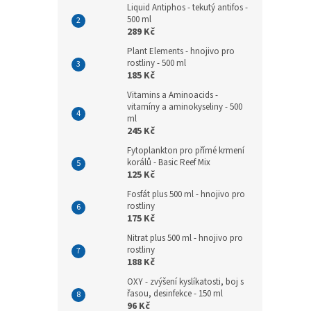
Liquid Antiphos - tekutý antifos -
500 ml
289 Kč
Plant Elements - hnojivo pro
rostliny - 500 ml
185 Kč
Vitamins a Aminoacids -
vitamíny a aminokyseliny - 500
ml
245 Kč
Fytoplankton pro přímé krmení
korálů - Basic Reef Mix
125 Kč
Fosfát plus 500 ml - hnojivo pro
rostliny
175 Kč
Nitrat plus 500 ml - hnojivo pro
rostliny
188 Kč
OXY - zvýšení kyslíkatosti, boj s
řasou, desinfekce - 150 ml
96 Kč