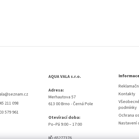
Informace
AQUA VALA s.r.o.
Reklamační
Adresa:
Kontakty
ala
@
seznam.cz
Merhautova 57
Všeobecné
45 211 098
613 00 Brno - Černá Pole
podmínky
03 579 961
Ochrana os
Otevírací doba:
Nastavení 
Po–Pá 9:00 – 17:00
IČ:
65277376