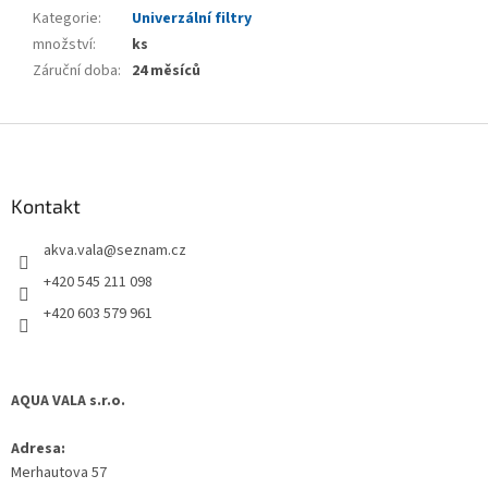
Kategorie
:
Univerzální filtry
množství
:
ks
Záruční doba
:
24 měsíců
Z
á
p
a
Kontakt
t
akva.vala
@
seznam.cz
í
+420 545 211 098
+420 603 579 961
AQUA VALA s.r.o.
Adresa:
Merhautova 57