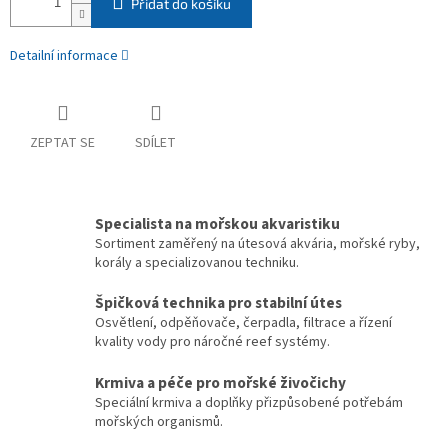
Přidat do košíku
Detailní informace
ZEPTAT SE
SDÍLET
Specialista na mořskou akvaristiku
Sortiment zaměřený na útesová akvária, mořské ryby,
korály a specializovanou techniku.
Špičková technika pro stabilní útes
Osvětlení, odpěňovače, čerpadla, filtrace a řízení
kvality vody pro náročné reef systémy.
Krmiva a péče pro mořské živočichy
Speciální krmiva a doplňky přizpůsobené potřebám
mořských organismů.