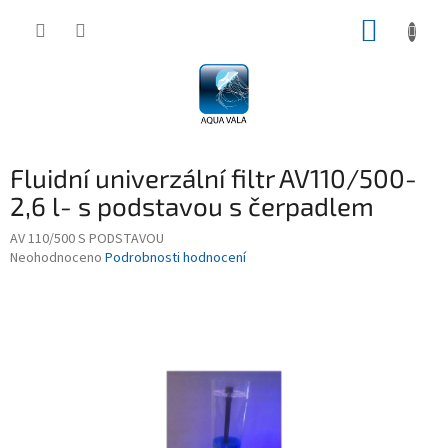
Přejít
NÁKUP
na
obsah
KOŠÍK
Fluidní univerzální filtr AV110/500-
2,6 l- s podstavou s čerpadlem
AV 110/500 S PODSTAVOU
Průměrné
Neohodnoceno
Podrobnosti hodnocení
hodnocení
produktu
je
0,0
z
5
hvězdiček.