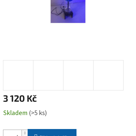
3 120 Kč
Měrná
Skladem
(>5 ks)
cena: