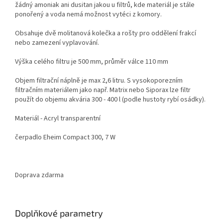
žádný amoniak ani dusitan jakou u filtrů, kde materiál je stále
ponořený a voda nemá možnost vytéci z komory.
Obsahuje dvě molitanová kolečka a rošty pro oddělení frakcí
nebo zamezení vyplavování.
Výška celého filtru je 500 mm, průměr válce 110 mm
Objem filtrační náplně je max 2,6 litru. S vysokoporezním
filtračním materiálem jako např. Matrix nebo Siporax lze filtr
použít do objemu akvária 300 - 400 l (podle hustoty rybí osádky).
Materiál - Acryl transparentní
čerpadlo Eheim Compact 300, 7 W
Doprava zdarma
Doplňkové parametry