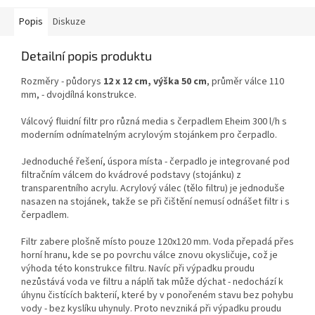
Popis
Diskuze
Detailní popis produktu
Rozměry - půdorys
12 x 12 cm, výška 50
cm
, průměr válce 110
mm, - dvojdílná konstrukce.
Válcový fluidní filtr pro různá media s čerpadlem Eheim 300 l/h s
moderním odnímatelným acrylovým stojánkem pro čerpadlo.
Jednoduché řešení, úspora místa - čerpadlo je integrované pod
filtračním válcem do kvádrové podstavy (stojánku) z
transparentního acrylu. Acrylový válec (tělo filtru) je jednoduše
nasazen na stojánek, takže se při čištění nemusí odnášet filtr i s
čerpadlem.
Filtr zabere plošně místo pouze 120x120 mm. Voda přepadá přes
horní hranu, kde se po povrchu válce znovu okysličuje, což je
výhoda této konstrukce filtru. Navíc při výpadku proudu
nezůstává voda ve filtru a náplň tak může dýchat - nedochází k
úhynu čistících bakterií, které by v ponořeném stavu bez pohybu
vody - bez kyslíku uhynuly. Proto nevzniká při výpadku proudu