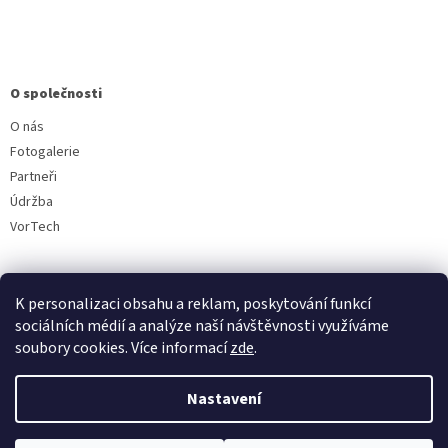
O společnosti
O nás
Fotogalerie
Partneři
Údržba
VorTech
K personalizaci obsahu a reklam, poskytování funkcí
sociálních médií a analýze naší návštěvnosti využíváme
soubory cookies. Více informací
zde
.
Vytvořil Shoptet
Nastavení
Copyright 2026
Aquavala.cz
. Všechna práva vyhrazena.
Upravit