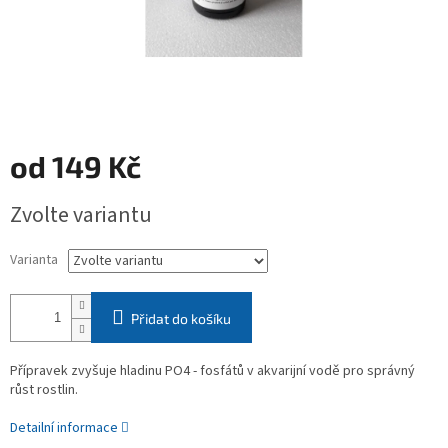
od
149 Kč
Měrná
Zvolte variantu
cena:
Varianta
Přidat do košíku
Přípravek zvyšuje hladinu PO4 - fosfátů v akvarijní vodě pro správný
růst rostlin.
Detailní informace