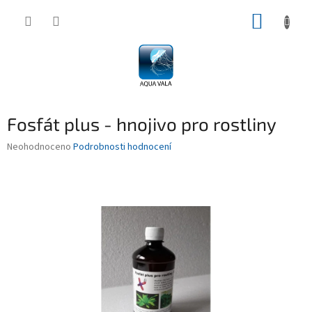
Přejít
NÁKUP
na
obsah
KOŠÍK
Fosfát plus - hnojivo pro rostliny
Průměrné
Neohodnoceno
Podrobnosti hodnocení
hodnocení
produktu
je
0,0
z
5
hvězdiček.