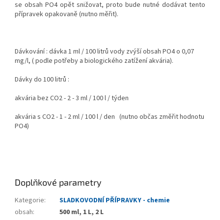
se obsah PO4 opět snižovat, proto bude nutné dodávat tento
přípravek opakovaně (nutno měřit).
Dávkování : dávka 1 ml / 100 litrů vody zvýší obsah PO4 o 0,07
mg/l, ( podle potřeby a biologického zatížení akvária).
Dávky do 100 litrů :
akvária bez CO2 - 2 - 3 ml / 100 l / týden
akvária s CO2 - 1 - 2 ml / 100 l / den (nutno občas změřit hodnotu
PO4)
Doplňkové parametry
Kategorie
:
SLADKOVODNÍ PŘÍPRAVKY - chemie
obsah
:
500 ml, 1 L, 2 L