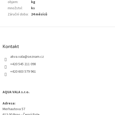
objem
:
kg
množství
:
ks
Záruční doba
:
24 měsíců
Z
á
p
a
Kontakt
t
akva.vala
@
seznam.cz
í
+420 545 211 098
+420 603 579 961
AQUA VALA s.r.o.
Adresa:
Merhautova 57
613 00 Brno - Černá Pole