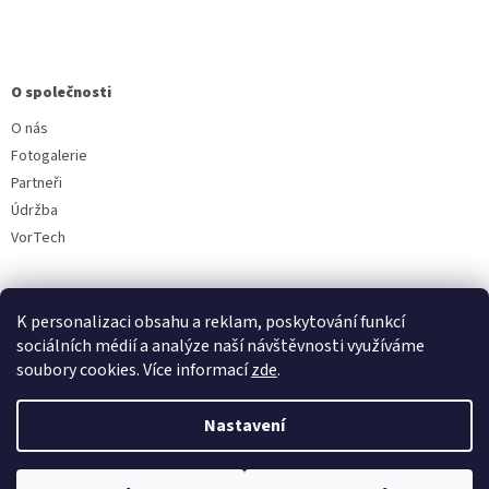
O společnosti
O nás
Fotogalerie
Partneři
Údržba
VorTech
K personalizaci obsahu a reklam, poskytování funkcí
sociálních médií a analýze naší návštěvnosti využíváme
soubory cookies. Více informací
zde
.
Vytvořil Shoptet
Nastavení
Copyright 2026
Aquavala.cz
. Všechna práva vyhrazena.
Upravit