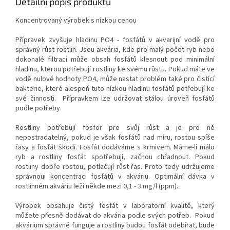
Detailní popis produktu
Koncentrovaný výrobek s nízkou cenou
Přípravek zvyšuje hladinu PO4 - fosfátů v akvarijní vodě pro
správný růst rostlin. Jsou akvária, kde pro malý počet ryb nebo
dokonalé filtraci může obsah fosfátů klesnout pod minimální
hladinu, kterou potřebují rostliny ke svému růstu. Pokud máte ve
vodě nulové hodnoty PO4, může nastat problém také pro čistící
bakterie, které alespoň tuto nízkou hladinu fosfátů potřebují ke
své činnosti.
Přípravkem lze udržovat stálou úroveň fosfátů
podle potřeby.
Rostliny potřebují fosfor pro svůj růst a je pro ně
nepostradatelný, pokud je však fosfátů nad míru, rostou spíše
řasy a fosfát škodí. Fosfát dodáváme s krmivem. Máme-li málo
ryb a rostliny fosfát spotřebují, začnou chřadnout. Pokud
rostliny dobře rostou, potlačují růst řas. Proto tedy udržujeme
správnoui koncentraci fosfátů v akváriu. Optimální dávka v
rostlinném akváriu leží někde mezi 0,1 - 3 mg/l (ppm).
Výrobek obsahuje čistý fosfát v laboratorní kvalitě, který
můžete přesně dodávat do akvária podle svých potřeb.
Pokud
akvárium správně funguje a rostliny budou fosfát odebírat, bude