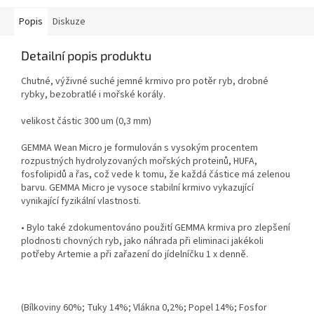
Popis
Diskuze
Detailní popis produktu
Chutné, výživné suché jemné krmivo pro potěr ryb, drobné
rybky, bezobratlé i mořské korály.
velikost částic 300 um (0,3 mm)
GEMMA Wean Micro je formulován s vysokým procentem
rozpustných hydrolyzovaných mořských proteinů, HUFA,
fosfolipidů a řas, což vede k tomu, že každá částice má zelenou
barvu. GEMMA Micro je vysoce stabilní krmivo vykazující
vynikající fyzikální vlastnosti.
• Bylo také zdokumentováno použití GEMMA krmiva pro zlepšení
plodnosti chovných ryb, jako náhrada při eliminaci jakékoli
potřeby Artemie a při zařazení do jídelníčku 1 x denně.
(Bílkoviny 60%; Tuky 14%; Vlákna 0,2%; Popel 14%; Fosfor