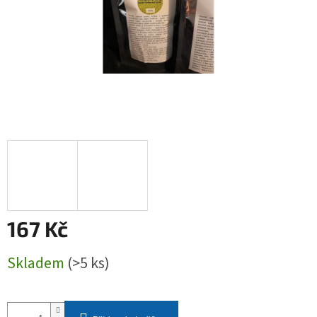
167 Kč
Měrná
Skladem
(>5 ks)
cena: