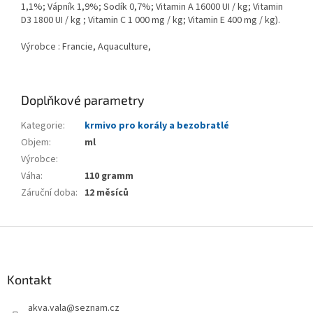
1,1%; Vápník 1,9%; Sodík 0,7%; Vitamin A 16000 UI / kg; Vitamin
D3 1800 UI / kg ; Vitamin C 1 000 mg / kg; Vitamin E 400 mg / kg).
Výrobce : Francie, Aquaculture,
Doplňkové parametry
Kategorie
:
krmivo pro korály a bezobratlé
Objem
:
ml
Výrobce
:
Váha
:
110 gramm
Záruční doba
:
12 měsíců
Z
á
p
a
Kontakt
t
akva.vala
@
seznam.cz
í