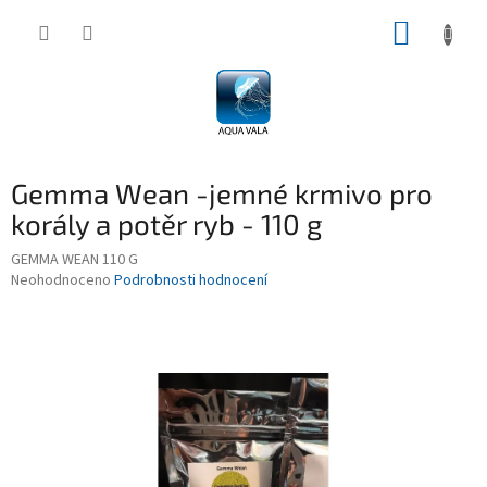
Přejít
NÁKUP
na
obsah
KOŠÍK
Gemma Wean -jemné krmivo pro
korály a potěr ryb - 110 g
GEMMA WEAN 110 G
Průměrné
Neohodnoceno
Podrobnosti hodnocení
hodnocení
produktu
je
0,0
z
5
hvězdiček.