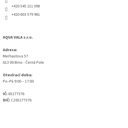
+420 545 211 098
+420 603 579 961
AQUA VALA s.r.o.
Adresa:
Merhautova 57
613 00 Brno - Černá Pole
Otevírací doba:
Po–Pá 9:00 – 17:00
IČ:
65277376
DIČ:
CZ65277376