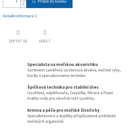
Přidat do košíku
Detailní informace
ZEPTAT SE
SDÍLET
Specialista na mořskou akvaristiku
Sortiment zaměřený na útesová akvária, mořské ryby,
korály a specializovanou techniku.
Špičková technika pro stabilní útes
Osvětlení, odpěňovače, čerpadla, filtrace a řízení
kvality vody pro náročné reef systémy.
Krmiva a péče pro mořské živočichy
Speciální krmiva a doplňky přizpůsobené potřebám
mořských organismů.