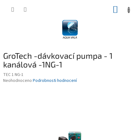
Přejít
NÁKUP
na
obsah
KOŠÍK
GroTech -dávkovací pumpa - 1
kanálová -1NG-1
TEC 1 NG-1
Průměrné
Neohodnoceno
Podrobnosti hodnocení
hodnocení
produktu
je
0,0
z
5
hvězdiček.