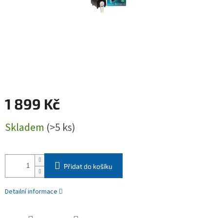
1 899 Kč
Měrná
Skladem
(>5 ks)
cena:
Přidat do košíku
Detailní informace