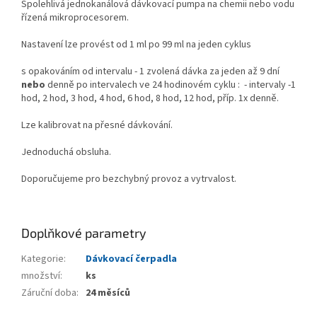
Spolehlivá jednokanálová dávkovací pumpa na chemii nebo vodu
řízená mikroprocesorem.
Nastavení lze provést od 1 ml po 99 ml na jeden cyklus
s opakováním od intervalu - 1 zvolená dávka za jeden až 9 dní
nebo
denně po intervalech ve 24 hodinovém cyklu : - intervaly -1
hod, 2 hod, 3 hod, 4 hod, 6 hod, 8 hod, 12 hod, příp. 1x denně.
Lze kalibrovat na přesné dávkování.
Jednoduchá obsluha.
Doporučujeme pro bezchybný provoz a vytrvalost.
Doplňkové parametry
Kategorie
:
Dávkovací čerpadla
množství
:
ks
Záruční doba
:
24 měsíců