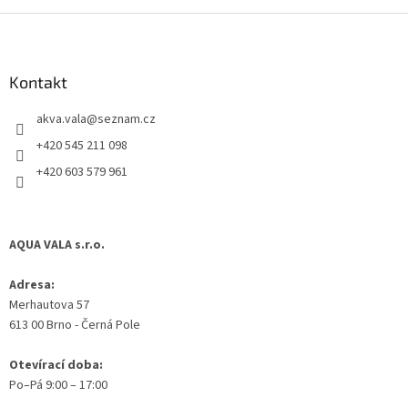
Z
á
p
a
Kontakt
t
akva.vala
@
seznam.cz
í
+420 545 211 098
+420 603 579 961
AQUA VALA s.r.o.
Adresa:
Merhautova 57
613 00 Brno - Černá Pole
Otevírací doba:
Po–Pá 9:00 – 17:00