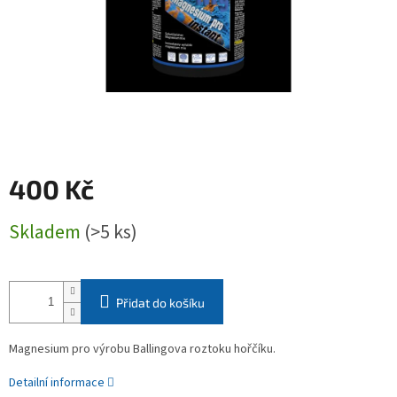
400 Kč
Měrná
Skladem
(>5 ks)
cena:
Přidat do košíku
Magnesium pro výrobu Ballingova roztoku hořčíku.
Detailní informace