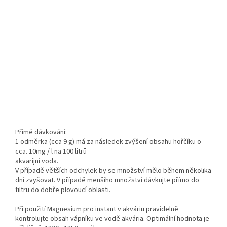
Přímé dávkování:
1 odměrka (cca 9 g) má za následek zvýšení obsahu hořčíku o
cca. 10mg / l na 100 litrů
akvarijní voda.
V případě větších odchylek by se množství mělo během několika
dní zvyšovat. V případě menšího množství dávkujte přímo do
filtru do dobře plovoucí oblasti.
Při použití Magnesium pro instant v akváriu pravidelně
kontrolujte obsah vápníku ve vodě akvária. Optimální hodnota je