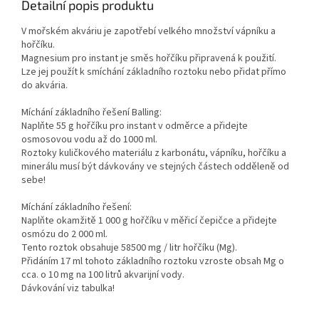
Detailní popis produktu
V mořském akváriu je zapotřebí velkého množství vápníku a
hořčíku.
Magnesium pro instant je směs hořčíku připravená k použití.
Lze jej použít k smíchání základního roztoku nebo přidat přímo
do akvária.
Míchání základního řešení Balling:
Naplňte 55 g hořčíku pro instant v odměrce a přidejte
osmosovou vodu až do 1000 ml.
Roztoky kuličkového materiálu z karbonátu, vápníku, hořčíku a
minerálu musí být dávkovány ve stejných částech odděleně od
sebe!
Míchání základního řešení:
Naplňte okamžitě 1 000 g hořčíku v měřicí čepičce a přidejte
osmózu do 2 000 ml.
Tento roztok obsahuje 58500 mg / litr hořčíku (Mg).
Přidáním 17 ml tohoto základního roztoku vzroste obsah Mg o
cca. o 10 mg na 100 litrů akvarijní vody.
Dávkování viz tabulka!