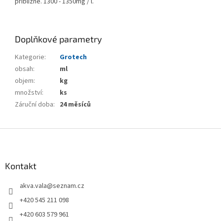
přibližně. 1300 - 1350mg / l.
Doplňkové parametry
Kategorie
:
Grotech
obsah
:
ml
objem
:
kg
množství
:
ks
Záruční doba
:
24 měsíců
Z
á
p
a
Kontakt
t
akva.vala
@
seznam.cz
í
+420 545 211 098
+420 603 579 961