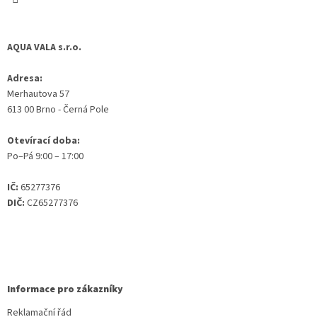
AQUA VALA s.r.o.
Adresa:
Merhautova 57
613 00 Brno - Černá Pole
Otevírací doba:
Po–Pá 9:00 – 17:00
IČ:
65277376
DIČ:
CZ65277376
Informace pro zákazníky
Reklamační řád