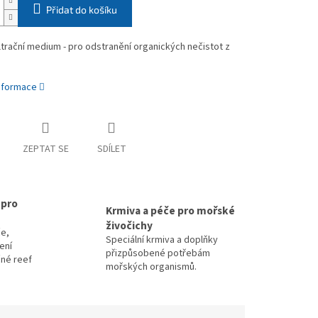
Přidat do košíku
ltrační medium - pro odstranění organických nečistot z
informace
ZEPTAT SE
SDÍLET
 pro
Krmiva a péče pro mořské
živočichy
e,
Speciální krmiva a doplňky
zení
přizpůsobené potřebám
čné reef
mořských organismů.