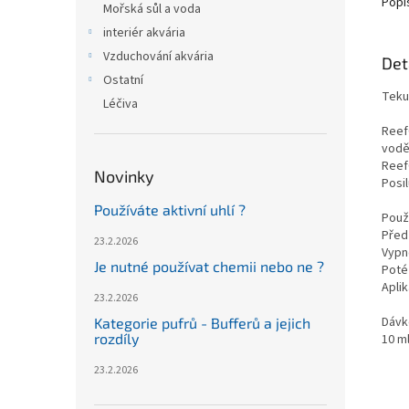
Popi
Mořská sůl a voda
interiér akvária
Vzduchování akvária
Det
Ostatní
Teku
Léčiva
ReefC
vodě
ReefC
Novinky
Posil
Používáte aktivní uhlí ?
Použi
Před
23.2.2026
Vypně
Je nutné používat chemii nebo ne ?
Poté 
Apli
23.2.2026
Dávk
Kategorie pufrů - Bufferů a jejich
rozdíly
10 ml
23.2.2026