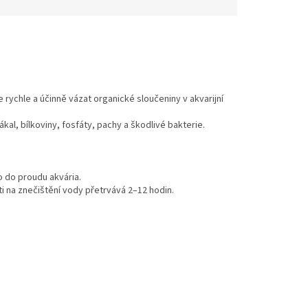
 rychle a účinně vázat organické sloučeniny v akvarijní
kal, bílkoviny, fosfáty, pachy a škodlivé bakterie.
 do proudu akvária.
ti na znečištění vody přetrvává 2–12 hodin.