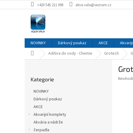
Přejít
+420 545 211 098
akva.vala@seznam.cz
na
obsah
NOVINKY
Dárkový poukaz
AKCE
Akvarij
Domů
Aditiva do vody - Chemie
Grotech
G
P
Grot
o
Přeskočit
s
Průměr
Neohod
Kategorie
kategorie
t
hodnoce
r
produkt
NOVINKY
a
je
Dárkový poukaz
0,0
n
z
AKCE
n
5
í
Akvarijní komplety
hvězdič
p
Akvária a nádrže
a
čerpadla