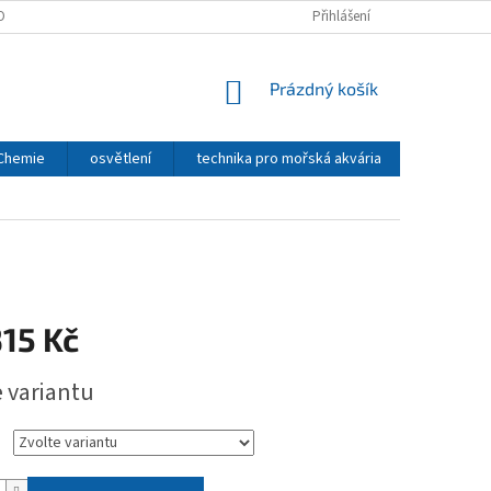
OBNÍCH ÚDAJŮ
Přihlášení
NÁKUPNÍ
Prázdný košík
KOŠÍK
 Chemie
osvětlení
technika pro mořská akvária
CO2 - TE
15 Kč
e variantu