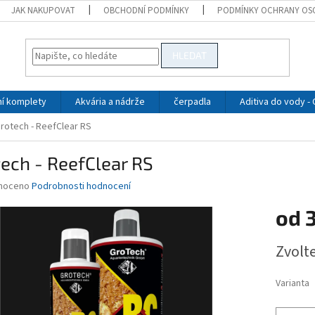
JAK NAKUPOVAT
OBCHODNÍ PODMÍNKY
PODMÍNKY OCHRANY OS
HLEDAT
ní komplety
Akvária a nádrže
čerpadla
Aditiva do vody -
rotech - ReefClear RS
ech - ReefClear RS
né
noceno
Podrobnosti hodnocení
ní
od
3
u
Měrná
Zvolt
cena:
ek.
Varianta