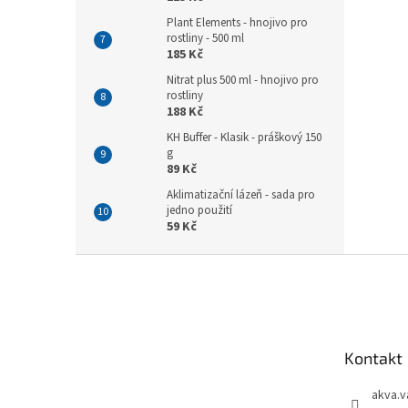
Plant Elements - hnojivo pro
rostliny - 500 ml
185 Kč
Nitrat plus 500 ml - hnojivo pro
rostliny
188 Kč
KH Buffer - Klasik - práškový 150
g
89 Kč
Aklimatizační lázeň - sada pro
jedno použití
59 Kč
Z
á
p
a
t
Kontakt
í
akva.v