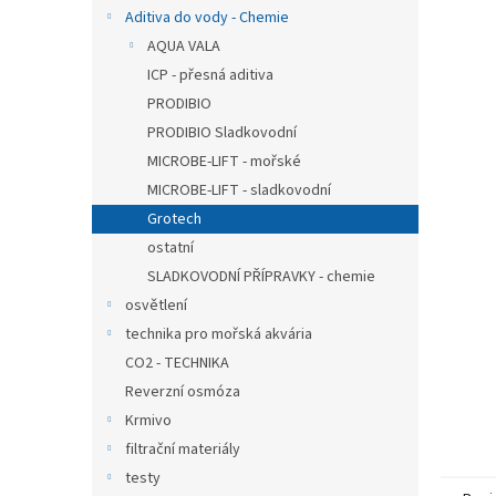
n
Aditiva do vody - Chemie
e
AQUA VALA
l
ICP - přesná aditiva
PRODIBIO
PRODIBIO Sladkovodní
MICROBE-LIFT - mořské
MICROBE-LIFT - sladkovodní
Grotech
ostatní
SLADKOVODNÍ PŘÍPRAVKY - chemie
osvětlení
technika pro mořská akvária
CO2 - TECHNIKA
Reverzní osmóza
Krmivo
filtrační materiály
testy