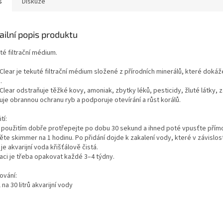
s
Diskuze
ailní popis produktu
té filtrační médium.
lear je tekuté filtrační médium složené z přírodních minerálů, které dokáže
.
lear odstraňuje těžké kovy, amoniak, zbytky léků, pesticidy, žluté látky, zá
uje obrannou ochranu ryb a podporuje otevírání a růst korálů.
tí:
 použitím dobře protřepejte po dobu 30 sekund a ihned poté vpusťte přímo
te skimmer na 1 hodinu. Po přidání dojde k zakalení vody, které v závislos
je akvarijní voda křišťálově čistá.
kaci je třeba opakovat každé 3–4 týdny.
ování:
 na 30 litrů akvarijní vody