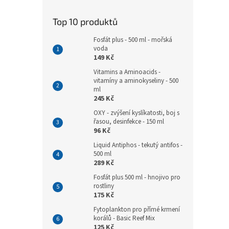
Top 10 produktů
Fosfát plus - 500 ml - mořská
voda
149 Kč
Vitamins a Aminoacids -
vitamíny a aminokyseliny - 500
ml
245 Kč
OXY - zvýšení kyslíkatosti, boj s
řasou, desinfekce - 150 ml
96 Kč
Liquid Antiphos - tekutý antifos -
500 ml
289 Kč
Fosfát plus 500 ml - hnojivo pro
rostliny
175 Kč
Fytoplankton pro přímé krmení
korálů - Basic Reef Mix
125 Kč