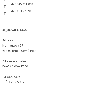
+420 545 211 098
+420 603 579 961
AQUA VALA s.r.o.
Adresa:
Merhautova 57
613 00 Brno - Černá Pole
Otevírací doba:
Po–Pá 9:00 – 17:00
IČ:
65277376
DIČ:
CZ65277376