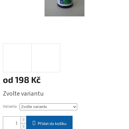
od
198 Kč
Měrná
Zvolte variantu
cena:
Varianta
Přidat do košíku