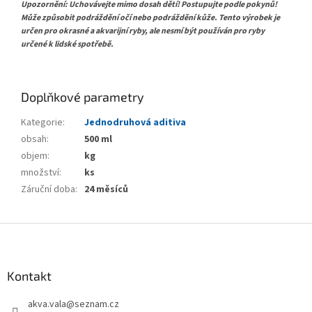
Upozornění: Uchovávejte mimo dosah dětí! Postupujte podle pokynů!
Může způsobit podráždění očí nebo podráždění kůže. Tento výrobek je
určen pro okrasné a akvarijní ryby, ale nesmí být používán pro ryby
určené k lidské spotřebě.
Doplňkové parametry
Kategorie
:
Jednodruhová aditiva
obsah
:
500 ml
objem
:
kg
množství
:
ks
Záruční doba
:
24 měsíců
Z
á
p
a
Kontakt
t
akva.vala
@
seznam.cz
í