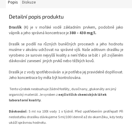
Popis
Diskuze
Detailní popis produktu
Draslík
(K) je v mořské vodě základním prvkem, podobně jako
vápník a jeho správná koncentrace je
380 – 430 mg/l.
Draslík se podílí na různých buněčných procesech a jeho hodnotu
musíme v akváriu udržovat na správné výši. Naše aditivum draslíku je
vyrobeno ze surovin nejvyšší kvality a není třeba se bát i
při zvýšeném
dávkování zanesení
jiných prvků nebo těžkých kovů.
Draslík je z vody spotřebováván a je potřeba jej pravidelně doplňovat.
Jeho koncentrace by měla být kontrolována.
Tento výrobek neobsahuje žádné fosfáty, dusičnany, glukonáty ani jiný
organický materiál. Je vyroben z
nejčistších chemických látek
laboratorní kvality
.
Dávkování:
5 ml na 100l vody 1 x týdně. Před upotřebením protřepat! Při
nedostatku draslíku dávkujeme 5 ml/100 l denně až do okamžiku, kdy testy
ukáží správnou hodnotu.