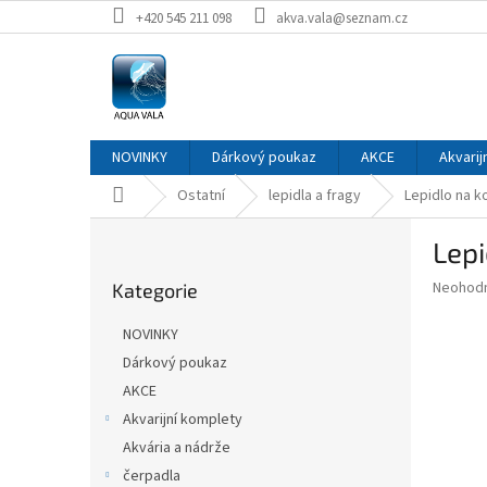
Přejít
+420 545 211 098
akva.vala@seznam.cz
na
obsah
NOVINKY
Dárkový poukaz
AKCE
Akvarij
Domů
Ostatní
lepidla a fragy
Lepidlo na k
P
Lepi
o
Přeskočit
s
Průměr
Neohod
Kategorie
kategorie
t
hodnoce
r
produkt
NOVINKY
a
je
Dárkový poukaz
0,0
n
z
AKCE
n
5
í
Akvarijní komplety
hvězdič
p
Akvária a nádrže
a
čerpadla