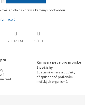
ové lepidlo na korály a kameny i pod vodou.
informace
ZEPTAT SE
SDÍLET
 pro
Krmiva a péče pro mořské
živočichy
e,
Speciální krmiva a doplňky
zení
přizpůsobené potřebám
čné reef
mořských organismů.