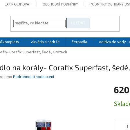
JAK NAKUPOVAT
OBCHODNÍ PODMÍNKY
PODMÍNKY OCHRANY OS
HLEDAT
ní komplety
Akvária a nádrže
čerpadla
Aditiva do vody -
orály- Corafix Superfast, šedé, Grotech
dlo na korály- Corafix Superfast, šedé
né
noceno
Podrobnosti hodnocení
ní
620
u
Měrná
Skla
cena:
ek.