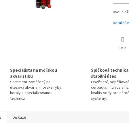
Dvousložk
Detailní 
TISK
Specialista na mořskou
Špičková technika
akvaristiku
stabilní útes
Sortiment zaměřený na
Osvětlení, odpěňovač
útesová akvária, mořské ryby,
čerpadla, filtrace a ří
korály a specializovanou
kvality vody pro náro
techniku.
systémy.
s
Diskuze