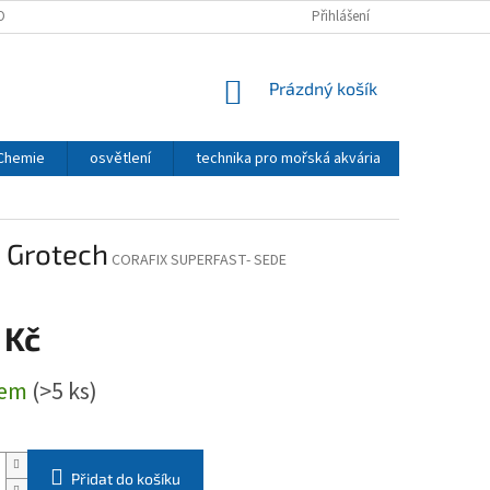
OBNÍCH ÚDAJŮ
Přihlášení
NÁKUPNÍ
Prázdný košík
KOŠÍK
 Chemie
osvětlení
technika pro mořská akvária
CO2 - TE
, Grotech
CORAFIX SUPERFAST- SEDE
 Kč
dem
(>5 ks)
Přidat do košíku