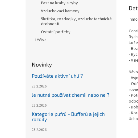
Past na kraby a ryby
Det
Vzduchovací kameny
škrtítka, rozdvojky, vzduchotechnické
hmot
drobnosti
Cora
Ostatní potřeby
Rych
Léčiva
kože
- Be
- Ryc
- V 
Novinky
Návod
Používáte aktivní uhlí ?
- Vyj
- Od
23.2.2026
rovn
Je nutné používat chemii nebo ne ?
- Pot
odpo
23.2.2026
- Dob
- Kor
Kategorie pufrů - Bufferů a jejich
Ucho
rozdíly
23.2.2026