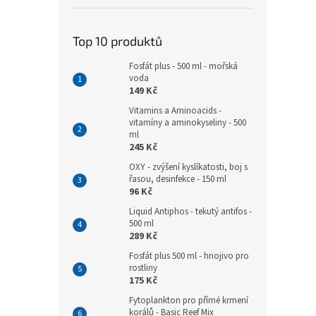
Top 10 produktů
Fosfát plus - 500 ml - mořská
voda
149 Kč
Vitamins a Aminoacids -
vitamíny a aminokyseliny - 500
ml
245 Kč
OXY - zvýšení kyslíkatosti, boj s
řasou, desinfekce - 150 ml
96 Kč
Liquid Antiphos - tekutý antifos -
500 ml
289 Kč
Fosfát plus 500 ml - hnojivo pro
rostliny
175 Kč
Fytoplankton pro přímé krmení
korálů - Basic Reef Mix