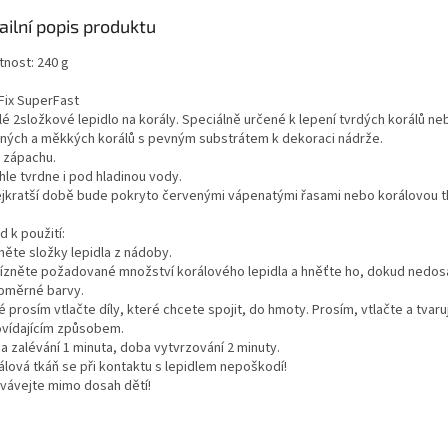
ailní popis produktu
nost: 240 g
Fix SuperFast
lé 2složkové lepidlo na korály. Speciálně určené k lepení tvrdých korálů ne
ných a měkkých korálů s pevným substrátem k dekoraci nádrže.
z zápachu.
hle tvrdne i pod hladinou vody.
nejkratší době bude pokryto červenými vápenatými řasami nebo korálovou t
 k použití:
měte složky lepidla z nádoby.
řízněte požadované množství korálového lepidla a hněťte ho, dokud nedo
oměrné barvy.
é prosím vtlačte díly, které chcete spojit, do hmoty. Prosím, vtlačte a tvar
vídajícím způsobem.
a zalévání 1 minuta, doba vytvrzování 2 minuty.
álová tkáň se při kontaktu s lepidlem nepoškodí!
vávejte mimo dosah dětí!