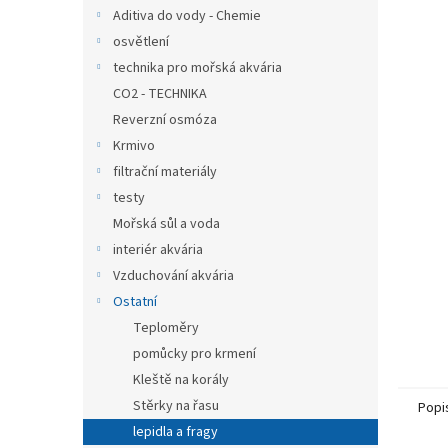
n
Aditiva do vody - Chemie
e
osvětlení
l
technika pro mořská akvária
CO2 - TECHNIKA
Reverzní osmóza
Krmivo
filtrační materiály
testy
Mořská sůl a voda
interiér akvária
Vzduchování akvária
Ostatní
Teploměry
pomůcky pro krmení
Kleště na korály
Stěrky na řasu
Popi
lepidla a fragy