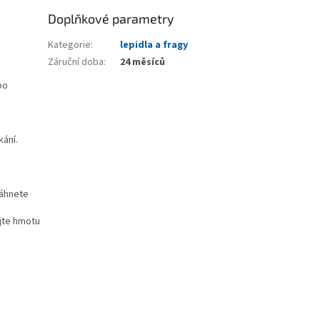
Doplňkové parametry
Kategorie
:
lepidla a fragy
Záruční doba
:
24 měsíců
bo
kání.
sáhnete
ujte hmotu