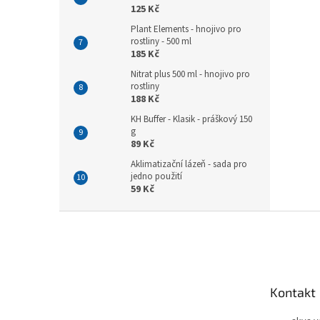
125 Kč
Plant Elements - hnojivo pro
rostliny - 500 ml
185 Kč
Nitrat plus 500 ml - hnojivo pro
rostliny
188 Kč
KH Buffer - Klasik - práškový 150
g
89 Kč
Aklimatizační lázeň - sada pro
jedno použití
59 Kč
Z
á
p
a
t
Kontakt
í