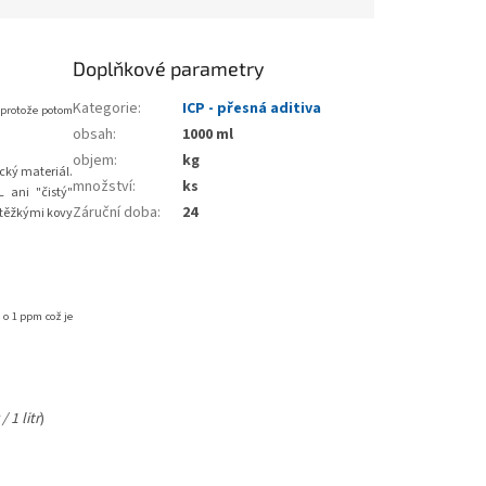
Doplňkové parametry
Kategorie
:
ICP - přesná aditiva
, protože potom
obsah
:
1000 ml
objem
:
kg
cký materiál.
množství
:
ks
 ani "čistý"
Záruční doba
:
24
 těžkými kovy
g
o 1 ppm což je
 1 litr
)