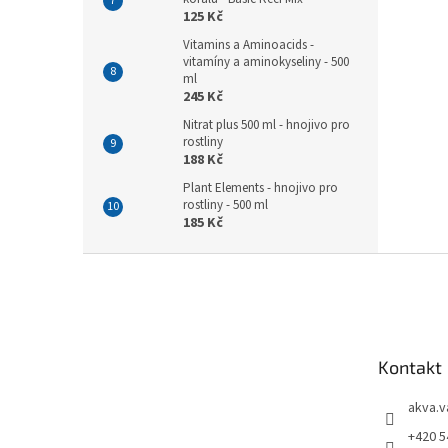
125 Kč
Vitamins a Aminoacids -
vitamíny a aminokyseliny - 500
ml
245 Kč
Nitrat plus 500 ml - hnojivo pro
rostliny
188 Kč
Plant Elements - hnojivo pro
rostliny - 500 ml
185 Kč
Z
á
p
a
t
Kontakt
í
akva.v
+420 5