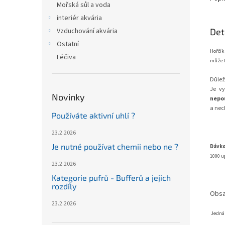
Mořská sůl a voda
interiér akvária
Det
Vzduchování akvária
Ostatní
Hořčík
Léčiva
může b
Důlež
Je v
Novinky
nepo
a nec
Používáte aktivní uhlí ?
23.2.2026
Je nutné používat chemii nebo ne ?
Dávko
1000 ug
23.2.2026
Kategorie pufrů - Bufferů a jejich
rozdíly
Obsa
23.2.2026
Jedná 