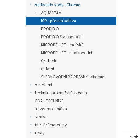
n
Aditiva do vody - Chemie
e
AQUA VALA
l
ICP - přesná aditiva
PRODIBIO
PRODIBIO Sladkovodní
MICROBE-LIFT - mořské
MICROBE-LIFT - sladkovodní
Grotech
ostatní
SLADKOVODNÍ PŘÍPRAVKY - chemie
osvětlení
technika pro mořská akvária
CO2 - TECHNIKA
Reverzní osmóza
Krmivo
filtrační materiály
testy
Popi