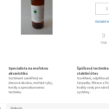
Detailní 
TISK
Specialista na mořskou
Špičková technika
akvaristiku
stabilní útes
Sortiment zaměřený na
Osvětlení, odpěňovač
útesová akvária, mořské ryby,
čerpadla, filtrace a ří
korály a specializovanou
kvality vody pro náro
techniku.
systémy.
s
Diskuze