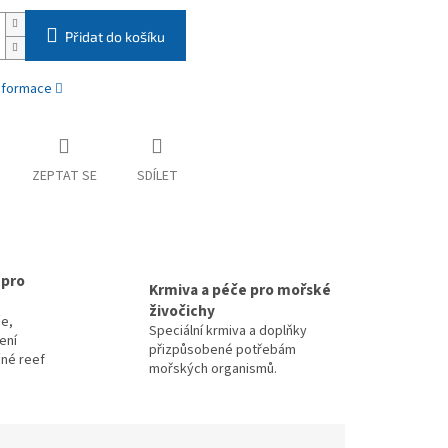
Přidat do košíku
informace
ZEPTAT SE
SDÍLET
 pro
Krmiva a péče pro mořské
živočichy
e,
Speciální krmiva a doplňky
zení
přizpůsobené potřebám
čné reef
mořských organismů.