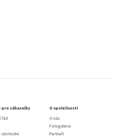
 pro zákazníky
O společnosti
 řád
O nás
Fotogalerie
 obchodní
Partneři