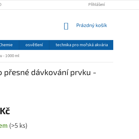
OBNÍCH ÚDAJŮ
Přihlášení
NÁKUPNÍ
Prázdný košík
KOŠÍK
 Chemie
osvětlení
technika pro mořská akvária
CO2 - TE
 - 1000 ml
 přesné dávkování prvku -
 Kč
dem
(>5 ks)