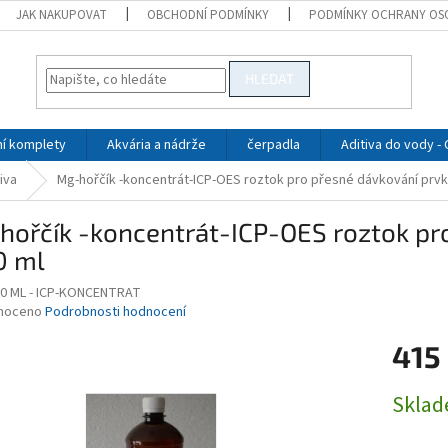
JAK NAKUPOVAT
OBCHODNÍ PODMÍNKY
PODMÍNKY OCHRANY OS
HLEDAT
ní komplety
Akvária a nádrže
čerpadla
Aditiva do vody -
iva
Mg-hořčík -koncentrát-ICP-OES roztok pro přesné dávkování prvku
ořčík -koncentrát-ICP-OES roztok pro
0 ml
00 ML - ICP-KONCENTRAT
né
noceno
Podrobnosti hodnocení
ní
415
u
Měrná
Skla
cena:
ek.