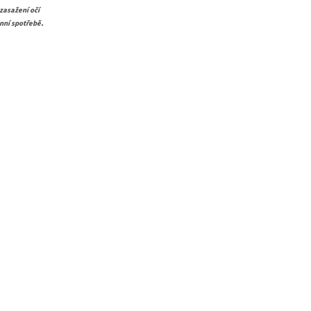
zasažení očí
.
ánní spotřebě