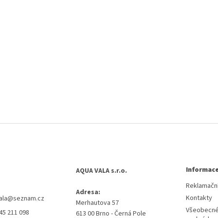
Informace
AQUA VALA s.r.o.
Reklamační
Adresa:
Kontakty
ala
@
seznam.cz
Merhautova 57
Všeobecné
45 211 098
613 00 Brno - Černá Pole