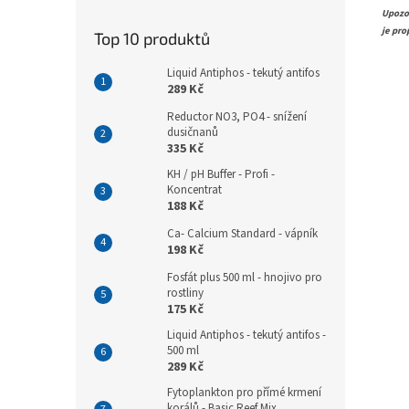
Upozo
je pro
Top 10 produktů
Liquid Antiphos - tekutý antifos
289 Kč
Reductor NO3, PO4 - snížení
dusičnanů
335 Kč
KH / pH Buffer - Profi -
Koncentrat
188 Kč
Ca- Calcium Standard - vápník
198 Kč
Fosfát plus 500 ml - hnojivo pro
rostliny
175 Kč
Liquid Antiphos - tekutý antifos -
500 ml
289 Kč
Fytoplankton pro přímé krmení
korálů - Basic Reef Mix