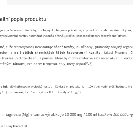
ailní popis produktu
 je spotřebováván živočichy, proto jej doplňujeme průběžně, aby nedošlo k jeho většímu úbytku
ýt dávkování hořčíku nadměrně vysoké a převyšuje několikanásobně doporučené týdenní dávky.
ité je, že tento výrobek neobsahuje žádné fosfáty, dusičnany, glukonáty ani jiný organi
yroben z
nejčistších chemických látek laboratorní kvality
(jakost Pharma, ČL
užíváme
, protože obsahuje příměsi, které by mohly zbytečně zatěžovat akvarijní vodu
htěnými látkami, vzhledem k objemu látky, který se používá).
vání:
dávkujte podle výsledků testu .
Dávka 1 ml roztoku na
100 litrů
vody zvýší hodnotu M
 / l.
( to znamená, že 10 ml zvýší na 100 litrů vody o 10 mg/l)
h magnesia (Mg) v tomto výrobku je 10 000 mg / 100 ml (
celkem 100 000 mg /
se o silný koncentrát.