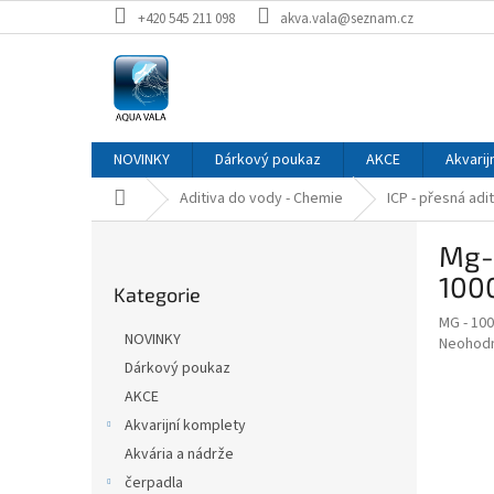
Přejít
+420 545 211 098
akva.vala@seznam.cz
na
obsah
NOVINKY
Dárkový poukaz
AKCE
Akvarij
Domů
Aditiva do vody - Chemie
ICP - přesná adit
P
Mg-h
o
Přeskočit
s
100
Kategorie
kategorie
t
MG - 10
r
NOVINKY
Průměr
Neohod
a
hodnoce
Dárkový poukaz
n
produkt
AKCE
n
je
í
Akvarijní komplety
0,0
z
p
Akvária a nádrže
5
a
čerpadla
hvězdič