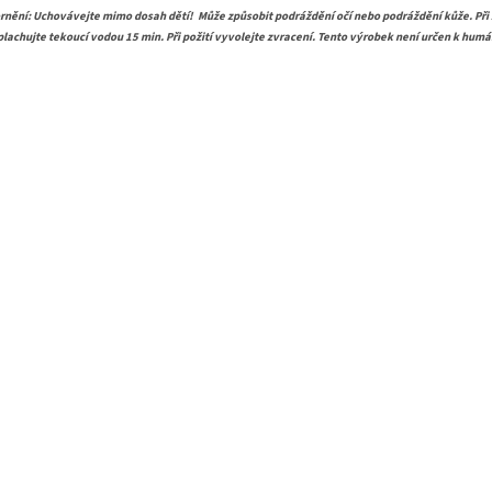
rnění: Uchovávejte mimo dosah dětí!
Může způsobit podráždění očí nebo podráždění kůže. Při 
plachujte tekoucí vodou 15 min. Při požití vyvolejte zvracení. Tento výrobek není určen k hum