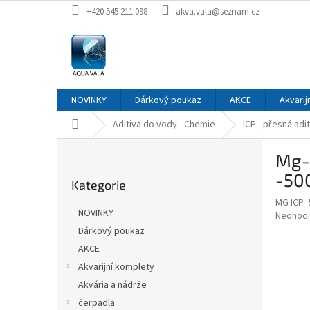
Přejít
+420 545 211 098
akva.vala@seznam.cz
na
obsah
NOVINKY
Dárkový poukaz
AKCE
Akvarij
Domů
Aditiva do vody - Chemie
ICP - přesná adit
P
Mg-h
o
Přeskočit
s
-50
Kategorie
kategorie
t
MG ICP 
r
NOVINKY
Průměr
Neohod
a
hodnoce
Dárkový poukaz
n
produkt
AKCE
n
je
í
Akvarijní komplety
0,0
z
p
Akvária a nádrže
5
a
čerpadla
hvězdič