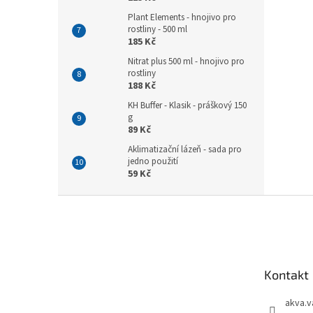
Plant Elements - hnojivo pro
rostliny - 500 ml
185 Kč
Nitrat plus 500 ml - hnojivo pro
rostliny
188 Kč
KH Buffer - Klasik - práškový 150
g
89 Kč
Aklimatizační lázeň - sada pro
jedno použití
59 Kč
Z
á
p
a
t
Kontakt
í
akva.v