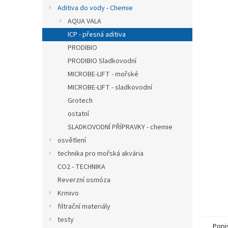
n
Aditiva do vody - Chemie
e
AQUA VALA
l
ICP - přesná aditiva
PRODIBIO
PRODIBIO Sladkovodní
MICROBE-LIFT - mořské
MICROBE-LIFT - sladkovodní
Grotech
ostatní
SLADKOVODNÍ PŘÍPRAVKY - chemie
osvětlení
technika pro mořská akvária
CO2 - TECHNIKA
Reverzní osmóza
Krmivo
filtrační materiály
testy
Popi