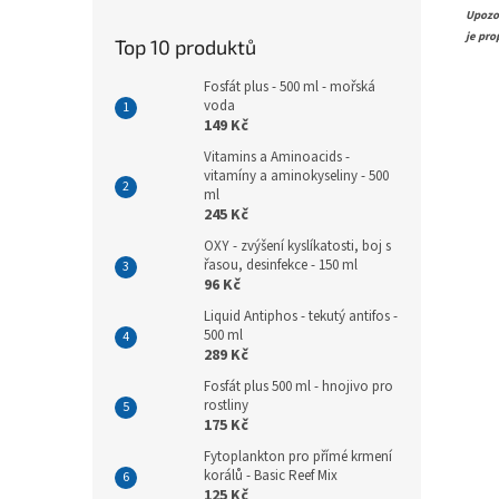
Upozo
je pro
Top 10 produktů
Fosfát plus - 500 ml - mořská
voda
149 Kč
Vitamins a Aminoacids -
vitamíny a aminokyseliny - 500
ml
245 Kč
OXY - zvýšení kyslíkatosti, boj s
řasou, desinfekce - 150 ml
96 Kč
Liquid Antiphos - tekutý antifos -
500 ml
289 Kč
Fosfát plus 500 ml - hnojivo pro
rostliny
175 Kč
Fytoplankton pro přímé krmení
korálů - Basic Reef Mix
125 Kč