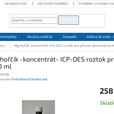
JAK NAKUPOVAT
OBCHODNÍ PODMÍNKY
PODMÍNKY OCHRANY OS
HLEDAT
ní komplety
Akvária a nádrže
čerpadla
Aditiva do vody -
iva
Mg-hořčík -koncentrát- ICP-OES roztok pro přesné dávkování prvk
ořčík -koncentrát- ICP-OES roztok p
0 ml
-500 ML
né
noceno
Podrobnosti hodnocení
ní
258
u
Měrná
Skla
cena:
ek.