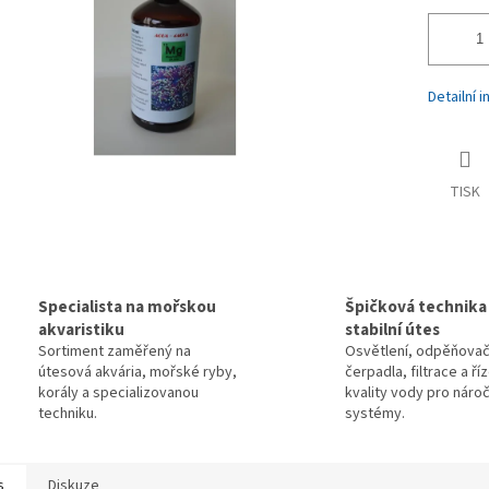
Detailní 
TISK
Specialista na mořskou
Špičková technika
akvaristiku
stabilní útes
Sortiment zaměřený na
Osvětlení, odpěňovač
útesová akvária, mořské ryby,
čerpadla, filtrace a ří
korály a specializovanou
kvality vody pro náro
techniku.
systémy.
s
Diskuze