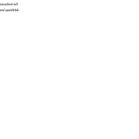
zasažení očí
.
ánní spotřebě