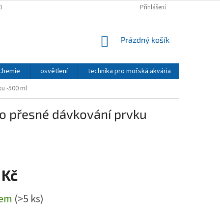
OBNÍCH ÚDAJŮ
Přihlášení
NÁKUPNÍ
Prázdný košík
KOŠÍK
 Chemie
osvětlení
technika pro mořská akvária
CO2 - TE
u -500 ml
ro přesné dávkování prvku
 Kč
dem
(>5 ks)