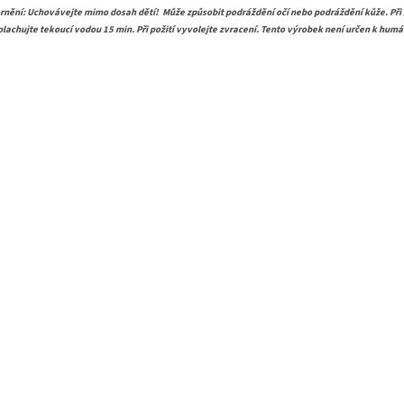
rnění: Uchovávejte mimo dosah dětí!
Může způsobit podráždění očí nebo podráždění kůže. Při 
plachujte tekoucí vodou 15 min. Při požití vyvolejte zvracení. Tento výrobek není určen k hum