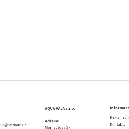
Informace
AQUA VALA s.r.o.
Reklamační
Adresa:
Kontakty
ala
@
seznam.cz
Merhautova 57