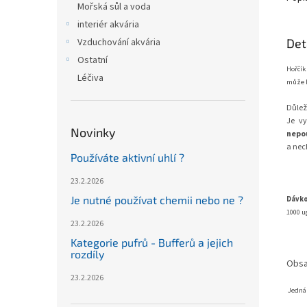
Mořská sůl a voda
interiér akvária
Det
Vzduchování akvária
Ostatní
Hořčík
Léčiva
může b
Důlež
Je v
Novinky
nepo
a nec
Používáte aktivní uhlí ?
23.2.2026
Je nutné používat chemii nebo ne ?
Dávko
1000 ug
23.2.2026
Kategorie pufrů - Bufferů a jejich
rozdíly
Obsa
23.2.2026
Jedná 