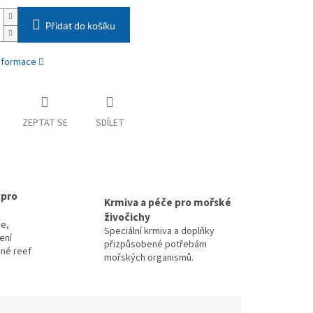
Přidat do košíku
informace
ZEPTAT SE
SDÍLET
 pro
Krmiva a péče pro mořské
živočichy
e,
Speciální krmiva a doplňky
zení
přizpůsobené potřebám
čné reef
mořských organismů.