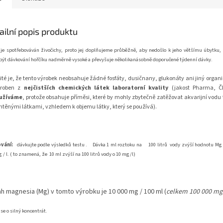
ailní popis produktu
 je spotřebováván živočichy, proto jej doplňujeme průběžně, aby nedošlo k jeho většímu úbytku
ýt dávkování hořčíku nadměrně vysoké a převyšuje několikanásobně doporučené týdenní dávky.
ité je, že tento výrobek neobsahuje žádné fosfáty, dusičnany, glukonáty ani jiný organi
yroben z
nejčistších chemických látek laboratorní kvality
(jakost Pharma, ČL
užíváme
, protože obsahuje příměsi, které by mohly zbytečně zatěžovat akvarijní vodu
htěnými látkami, vzhledem k objemu látky, který se používá).
vání:
dávkujte podle výsledků testu .
Dávka 1 ml roztoku na
100 litrů
vody zvýší hodnotu M
 / l.
( to znamená, že 10 ml zvýší na 100 litrů vody o 10 mg/l)
h magnesia (Mg) v tomto výrobku je 10 000 mg / 100 ml (
celkem 100 000 mg /
se o silný koncentrát.