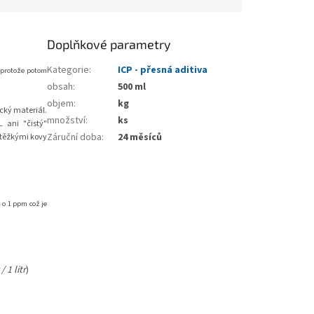
Doplňkové parametry
Kategorie
:
ICP - přesná aditiva
, protože potom
obsah
:
500 ml
objem
:
kg
cký materiál.
množství
:
ks
 ani "čistý"
Záruční doba
:
24 měsíců
 těžkými kovy
g
o 1 ppm což je
 1 litr
)