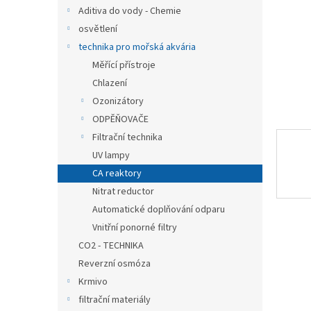
n
Aditiva do vody - Chemie
e
osvětlení
l
technika pro mořská akvária
Měřící přístroje
Chlazení
Ozonizátory
ODPĚŇOVAČE
Filtrační technika
UV lampy
CA reaktory
Nitrat reductor
Automatické doplňování odparu
Vnitřní ponorné filtry
CO2 - TECHNIKA
Reverzní osmóza
Krmivo
filtrační materiály