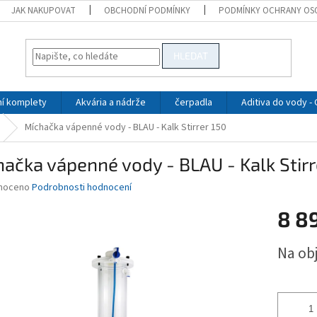
JAK NAKUPOVAT
OBCHODNÍ PODMÍNKY
PODMÍNKY OCHRANY OS
HLEDAT
ní komplety
Akvária a nádrže
čerpadla
Aditiva do vody -
Míchačka vápenné vody - BLAU - Kalk Stirrer 150
ačka vápenné vody - BLAU - Kalk Stirr
né
noceno
Podrobnosti hodnocení
ní
8 8
u
Měrná
Na ob
cena:
ek.