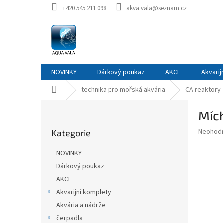
Přejít
+420 545 211 098
akva.vala@seznam.cz
na
obsah
NOVINKY
Dárkový poukaz
AKCE
Akvarij
Domů
technika pro mořská akvária
CA reaktory
P
Mích
o
Přeskočit
s
Průměr
Neohod
Kategorie
kategorie
t
hodnoce
r
produkt
NOVINKY
a
je
Dárkový poukaz
0,0
n
z
AKCE
n
5
í
Akvarijní komplety
hvězdič
p
Akvária a nádrže
a
čerpadla