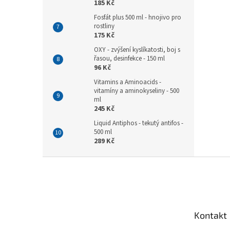
185 Kč
Fosfát plus 500 ml - hnojivo pro
rostliny
175 Kč
OXY - zvýšení kyslíkatosti, boj s
řasou, desinfekce - 150 ml
96 Kč
Vitamins a Aminoacids -
vitamíny a aminokyseliny - 500
ml
245 Kč
Liquid Antiphos - tekutý antifos -
500 ml
289 Kč
Z
á
p
a
t
Kontakt
í