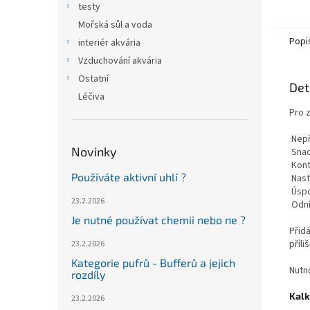
testy
Mořská sůl a voda
Popi
interiér akvária
Vzduchování akvária
Ostatní
Det
Léčiva
Pro 
Nepř
Novinky
Snad
Kont
Používáte aktivní uhlí ?
Nast
Úspo
23.2.2026
Odní
Je nutné používat chemii nebo ne ?
Přid
příli
23.2.2026
Kategorie pufrů - Bufferů a jejich
Nutn
rozdíly
Kalk
23.2.2026