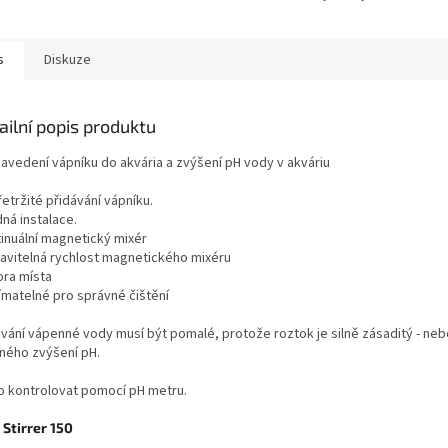
s
Diskuze
ailní popis produktu
zavedení vápníku do akvária a zvýšení pH vody v akváriu
etržité přidávání vápníku.
ná instalace.
inuální magnetický mixér
avitelná rychlost magnetického mixéru
ra místa
matelné pro správné čištění
ávání vápenné vody musí být pomalé, protože roztok je silně zásaditý - ne
šného zvýšení pH.
o kontrolovat pomocí pH metru.
 Stirrer 150