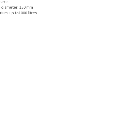
ures:
 diameter: 150 mm
ium: up to1000 litres