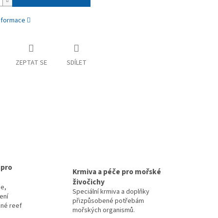
informace
ZEPTAT SE
SDÍLET
 pro
Krmiva a péče pro mořské
živočichy
e,
Speciální krmiva a doplňky
zení
přizpůsobené potřebám
čné reef
mořských organismů.