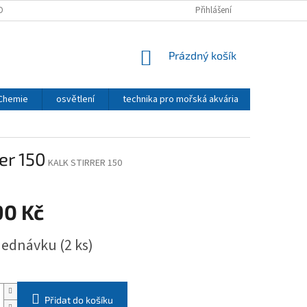
OBNÍCH ÚDAJŮ
Přihlášení
NÁKUPNÍ
Prázdný košík
KOŠÍK
 Chemie
osvětlení
technika pro mořská akvária
CO2 - TE
er 150
KALK STIRRER 150
90 Kč
jednávku
(2 ks)
Přidat do košíku