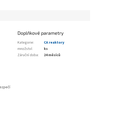
Doplňkové parametry
Kategorie
:
CA reaktory
množství
:
ks
Záruční doba
:
24 měsíců
bezpečí