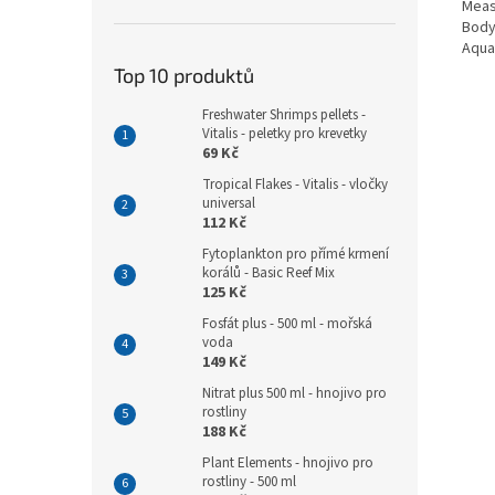
Meas
Body
Aquar
Top 10 produktů
Freshwater Shrimps pellets -
Vitalis - peletky pro krevetky
69 Kč
Tropical Flakes - Vitalis - vločky
universal
112 Kč
Fytoplankton pro přímé krmení
korálů - Basic Reef Mix
125 Kč
Fosfát plus - 500 ml - mořská
voda
149 Kč
Nitrat plus 500 ml - hnojivo pro
rostliny
188 Kč
Plant Elements - hnojivo pro
rostliny - 500 ml