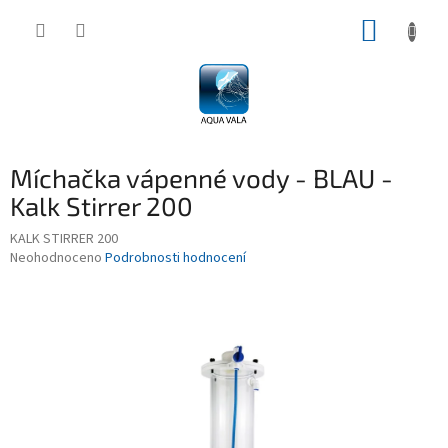
Přejít
NÁKUP
na
obsah
KOŠÍK
Míchačka vápenné vody - BLAU -
Kalk Stirrer 200
KALK STIRRER 200
Průměrné
Neohodnoceno
Podrobnosti hodnocení
hodnocení
produktu
je
0,0
z
5
hvězdiček.