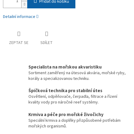
Přidat do košíku
Detailní informace
ZEPTAT SE
SDÍLET
Specialista na mořskou akvaristiku
Sortiment zaměřený na útesová akvária, mořské ryby,
korály a specializovanou techniku.
Špičková technika pro stabilní útes
Osvětlení, odpěňovače, čerpadla, filtrace a řízení
kvality vody pro náročné reef systémy.
Krmiva a péče pro mořské živočichy
Speciální krmiva a doplňky přizpůsobené potřebám
mořských organismů.