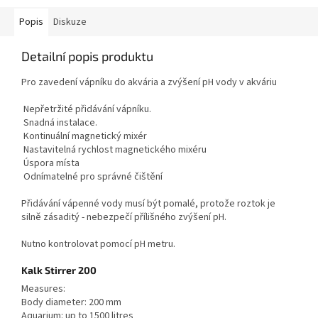
Popis
Diskuze
Detailní popis produktu
Pro zavedení vápníku do akvária a zvýšení pH vody v akváriu
Nepřetržité přidávání vápníku.
Snadná instalace.
Kontinuální magnetický mixér
Nastavitelná rychlost magnetického mixéru
Úspora místa
Odnímatelné pro správné čištění
Přidávání vápenné vody musí být pomalé, protože roztok je
silně zásaditý - nebezpečí přílišného zvýšení pH.
Nutno kontrolovat pomocí pH metru.
Kalk Stirrer 200
Measures:
Body diameter: 200 mm
Aquarium: up to 1500 litres