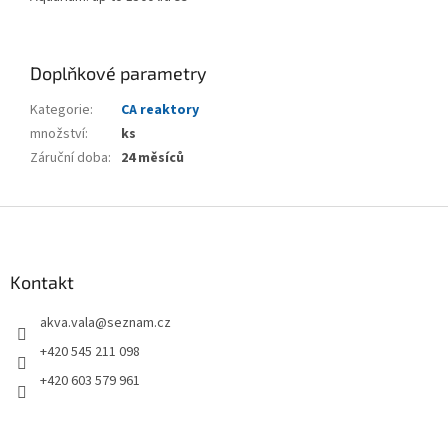
Doplňkové parametry
Kategorie
:
CA reaktory
množství
:
ks
Záruční doba
:
24 měsíců
Z
á
p
a
Kontakt
t
akva.vala
@
seznam.cz
í
+420 545 211 098
+420 603 579 961