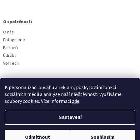
O společnosti
O nás
Fotogalerie
Partneři
Údržba
VorTech
K personalizaci obsahu a reklam, poskytování funkcí
sociálních médií a analýze naší návštěvnosti využíváme
soubory cookies. Více informací
zde
.
Vytvořil Shoptet
Nastavení
Copyright 2026
Aquavala.cz
. Všechna práva vyhrazena.
Upravit
Odmítnout
Souhlasím
nastavení cookies