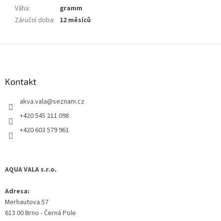
Váha
:
gramm
Záruční doba
:
12 měsíců
Z
á
p
a
Kontakt
t
akva.vala
@
seznam.cz
í
+420 545 211 098
+420 603 579 961
AQUA VALA s.r.o.
Adresa:
Merhautova 57
613 00 Brno - Černá Pole