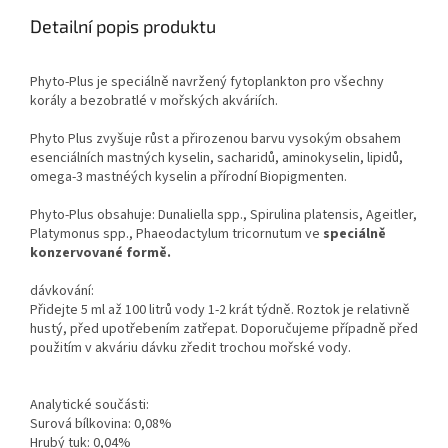
Detailní popis produktu
Phyto-Plus je speciálně navržený fytoplankton pro všechny
korály a bezobratlé v mořských akváriích.
Phyto Plus zvyšuje růst a přirozenou barvu vysokým obsahem
esenciálních mastných kyselin, sacharidů, aminokyselin, lipidů,
omega-3 mastnéých kyselin a přírodní Biopigmenten.
Phyto-Plus obsahuje: Dunaliella spp., Spirulina platensis, Ageitler,
Platymonus spp., Phaeodactylum tricornutum ve
speciálně
konzervované formě.
dávkování:
Přidejte 5 ml až 100 litrů vody 1-2 krát týdně. Roztok je relativně
hustý, před upotřebením zatřepat. Doporučujeme případně před
použitím v akváriu dávku zředit trochou mořské vody.
Analytické součásti:
Surová bílkovina: 0,08%
Hrubý tuk: 0,04%