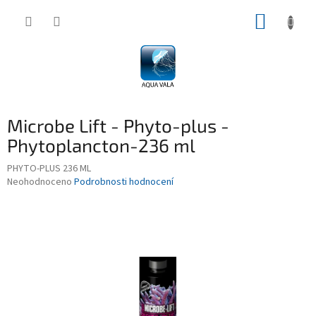
Přejít
NÁKUP
na
obsah
KOŠÍK
Microbe Lift - Phyto-plus -
Phytoplancton-236 ml
PHYTO-PLUS 236 ML
Průměrné
Neohodnoceno
Podrobnosti hodnocení
hodnocení
produktu
je
0,0
z
5
hvězdiček.