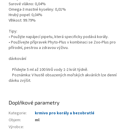
Surové vlákno: 0,04%
Omega-3 mastné kyseliny: 0,01%
Hrubý popel: 0,04%
Vlhkost: 99.79%
Tipy:
• Použijte napájecí pipetu, která specificky podává korály.
• Používejte přípravek Phyto-Plus v kombinaci se Zoo-Plus pro
přírodní, pestrou a zdravou výživu.
dávkování
Přidejte 5 ml až 100 litrů vody 1-2 krát týdně.
Poznámka: V hustě obsazených mořských akváriích lze denní
dávku zvýšit.
Doplňkové parametry
Kategorie
:
krmivo pro korály a bezobratlé
Objem
:
ml
Výrobce
: