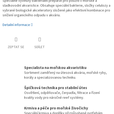
Speciálně vyvinutý
bakteriální preparát
pro použití v
mořské
a
sladkovodní
akvaristice
.
Obsahuje
speciální
bakterie
,
složky celulozy a
vybrané
biologické
akceleratory
složené
jako efektivní
kombinace pro
snížení
organického odpadu
v akváriu
.
Detailní informace
ZEPTAT SE
SDÍLET
Specialista na mořskou akvaristiku
Sortiment zaměřený na útesová akvária, mořské ryby,
korály a specializovanou techniku.
Špičková technika pro stabilní útes
Osvětlení, odpěňovače, čerpadla, filtrace a řízení
kvality vody pro náročné reef systémy.
Krmiva a péče pro mořské živočichy
Speciální krmiva a doplňky přizpůsobené potřebám