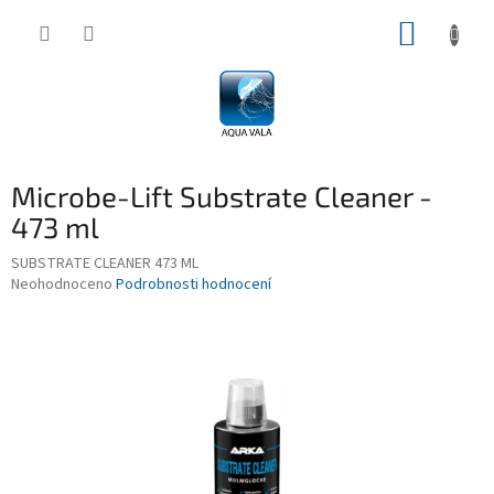
Přejít
NÁKUP
na
obsah
KOŠÍK
Microbe-Lift Substrate Cleaner -
473 ml
SUBSTRATE CLEANER 473 ML
Průměrné
Neohodnoceno
Podrobnosti hodnocení
hodnocení
produktu
je
0,0
z
5
hvězdiček.