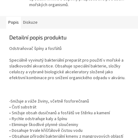
mořských organismů.
Popis
Diskuze
Detailní popis produktu
Odstraňovač špíny a fosfátů
Speciálně vyvinutý
bakteriální preparát
pro použití v
mořské
a
sladkovodní
akvaristice
.
Obsahuje
speciální
bakterie
,
složky
celulozy a
vybrané
biologické
akceleratory
složené
jako
efektivní
kombinace pro
snížení
organického odpadu
v akváriu
.
-Snižuje
a
váže
živiny
, včetně
fosforečnanů
•
Čistí
substrát
•
Snižuje
obsah dusičnanů a
fosfátů
ve štěrku
a kamení
•
Rychle odstraňuje
kaly
a špínu
•
Eliminuje
škodlivé
plynné
sloučeniny
•
Dosahuje
trvale
křišťálově čistou vodu
•
Obsahuje přírodní
bakteriální kmeny
z
mangrovových
oblastí