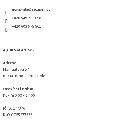
t
akva.vala
@
seznam.cz
í
+420 545 211 098
+420 603 579 961
AQUA VALA s.r.o.
Adresa:
Merhautova 57
613 00 Brno - Černá Pole
Otevírací doba:
Po–Pá 9:00 – 17:00
IČ:
65277376
DIČ:
CZ65277376