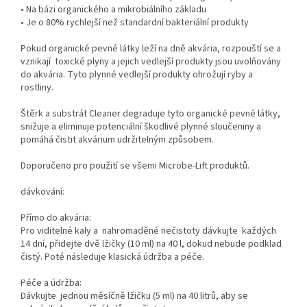
•
Na bázi
organického
a
mikrobiálního základu
•
Je o
80
%
rychlejší než standardní
bakteriální
produkty
Pokud
organické pevné látky
leží na dně akvária
,
rozpouští se a
vznikají
toxické plyny a
jejich vedlejší produkty
jsou uvolňovány
do akvária
.
Tyto
plynné
vedlejší produkty
ohrožují
ryby a
rostliny
.
Štěrk
a
substrát
Cleaner
degraduje
tyto
organické
pevné látky
,
snižuje
a
eliminuje
potenciální
škodlivé
plynné
sloučeniny
a
pomáhá čistit
akvárium
udržitelným způsobem.
Doporučeno pro
použití
se všemi
Microbe
-Lift
produktů
.
dávkování
:
Přímo do
akvária
:
Pro
viditelné
kal
y
a
nahromaděné
nečistoty dávkujte
každých
14
dní,
přidejte dvě
lžičky
(10
ml
) na
40 l
,
dokud
nebude podklad
čistý
.
Poté
následuje klasická
údržba a
péče
.
Péče
a údržba
:
Dávkujte
jednou měsíčně
lžičku
(5 ml
) na
40 litrů
, aby se