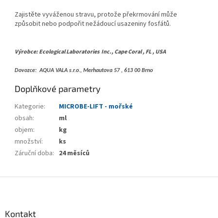
Zajistěte vyváženou stravu, protože překrmování může
způsobit nebo podpořit nežádoucí usazeniny fosfátů.
Výrobce: Ecological Laboratories
Inc., Cape Coral , FL , USA
Dovozce:
AQUA VALA s.r.o., Merhautova 57 , 613 00 Brno
Doplňkové parametry
Kategorie
:
MICROBE-LIFT - mořské
obsah
:
ml
objem
:
kg
množství
:
ks
Záruční doba
:
24 měsíců
Z
á
p
a
Kontakt