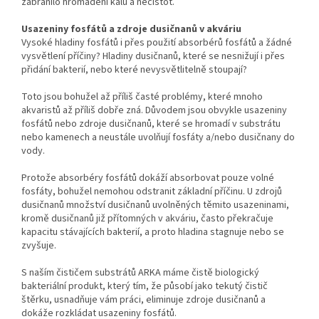
zabránilo
hromadění
kalů
a nečistot
.
Usazeniny fosfátů a zdroje dusičnanů v akváriu
Vysoké hladiny fosfátů i přes použití absorbérů fosfátů a žádné
vysvětlení příčiny? Hladiny dusičnanů, které se nesnižují i ​​přes
přidání bakterií, nebo které nevysvětlitelně stoupají?
Toto jsou bohužel až příliš časté problémy, které mnoho
akvaristů až příliš dobře zná. Důvodem jsou obvykle usazeniny
fosfátů nebo zdroje dusičnanů, které se hromadí v substrátu
nebo kamenech a neustále uvolňují fosfáty a/nebo dusičnany do
vody.
Protože absorbéry fosfátů dokáží absorbovat pouze volné
fosfáty, bohužel nemohou odstranit základní příčinu. U zdrojů
dusičnanů množství dusičnanů uvolněných těmito usazeninami,
kromě dusičnanů již přítomných v akváriu, často překračuje
kapacitu stávajících bakterií, a proto hladina stagnuje nebo se
zvyšuje.
S naším čističem substrátů ARKA máme čistě biologický
bakteriální produkt, který tím, že působí jako tekutý čistič
štěrku, usnadňuje vám práci, eliminuje zdroje dusičnanů a
dokáže rozkládat usazeniny fosfátů.