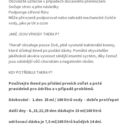
Obzvláště užitečné v případech dočasného přemnožení
Snižuje stres a jeho následky
Podporuje střevní flóru
Může přirozeně podporovat nebo nahradit mechanické čističe
vody, jako je UV a ozon
JAKÉ JSOU VÝHODY THERA P?
TheraP obsahuje pouze živé, plně vyvinuté bakteriální kmeny,
které účinkují ihned po podání dávky. Pomáhá obyvatelům
jakéhokoli akvária vyvinout silnější imunitní systém, díky čemuž
jsou odolnější vůči chorobám a negativním vlivům.
KDY POTŘEBUJI THERA P?
Používejte ihned po přidání prvních zvířat a poté
pravidelně pro údržbu a v případě problémů.
Dávkování - 1.den 25 ml / 100 litrů vody - dobře protřepat
další dny - 8.,15,22,29 den dávkujte 15 ml/100 litrů
udržovací dávka je 7,5 ml/100 litrů každých 14 dní.