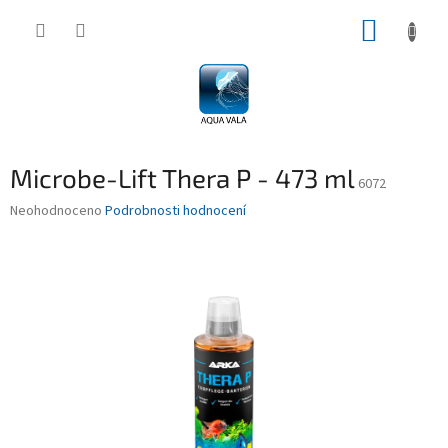
Přejít
NÁKUP
na
obsah
KOŠÍK
Microbe-Lift Thera P - 473 ml
6072
Průměrné
Neohodnoceno
Podrobnosti hodnocení
hodnocení
produktu
je
0,0
z
5
hvězdiček.