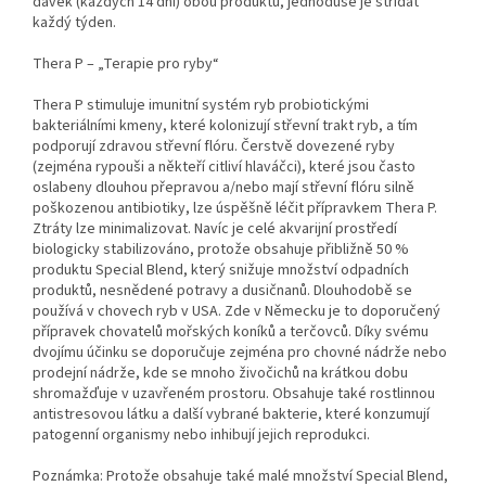
dávek (každých 14 dní) obou produktů, jednoduše je střídat
každý týden.
Thera P – „Terapie pro ryby“
Thera P stimuluje imunitní systém ryb probiotickými
bakteriálními kmeny, které kolonizují střevní trakt ryb, a tím
podporují zdravou střevní flóru. Čerstvě dovezené ryby
(zejména rypouši a někteří citliví hlaváčci), které jsou často
oslabeny dlouhou přepravou a/nebo mají střevní flóru silně
poškozenou antibiotiky, lze úspěšně léčit přípravkem Thera P.
Ztráty lze minimalizovat. Navíc je celé akvarijní prostředí
biologicky stabilizováno, protože obsahuje přibližně 50 %
produktu Special Blend, který snižuje množství odpadních
produktů, nesnědené potravy a dusičnanů. Dlouhodobě se
používá v chovech ryb v USA. Zde v Německu je to doporučený
přípravek chovatelů mořských koníků a terčovců. Díky svému
dvojímu účinku se doporučuje zejména pro chovné nádrže nebo
prodejní nádrže, kde se mnoho živočichů na krátkou dobu
shromažďuje v uzavřeném prostoru. Obsahuje také rostlinnou
antistresovou látku a další vybrané bakterie, které konzumují
patogenní organismy nebo inhibují jejich reprodukci.
Poznámka: Protože obsahuje také malé množství Special Blend,