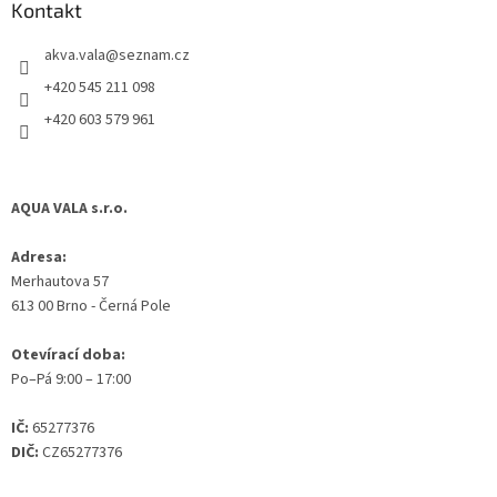
a
Kontakt
t
akva.vala
@
seznam.cz
í
+420 545 211 098
+420 603 579 961
AQUA VALA s.r.o.
Adresa:
Merhautova 57
613 00 Brno - Černá Pole
Otevírací doba:
Po–Pá 9:00 – 17:00
IČ:
65277376
DIČ:
CZ65277376