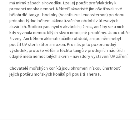
má mírný zápach sirovodíku. Lze jej použít profylakticky k
prevenci mnoha nemocí. Někteří akvaristé jím ošetřovali své
bělohrdlé tangy - bodloky (Acanthurus leucosternon) po dobu
jednoho týdne během aklimatizačního období v útesových
akváriích. Bodloci jsou nyní v akváriích již rok, aniž by se u nich
kdy vyvinula nemoc bílých skvrn nebo jiné problémy. Jsou dobře
živeny. Ani během aklimatizačního období, ani po něm nebyl
použit UV sterilizátor ani ozon. Pro nás je to pozoruhodný
výsledek, protože většina těchto tangů v prodejních nádržích
údajně měla nemoc bílých skvrn – navzdory vystavení UV záření.
Chovatelé mořských koníků jsou ohromeni nízkou úmrtností
jejich potěru mořských koníků při použití Thera P.
Z
á
p