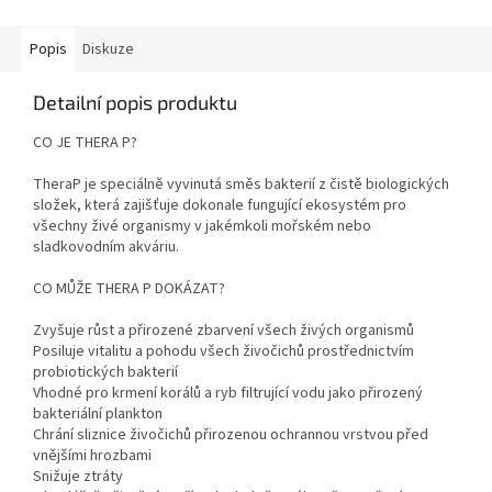
Popis
Diskuze
Detailní popis produktu
CO JE THERA P?
TheraP je speciálně vyvinutá směs bakterií z čistě biologických
složek, která zajišťuje dokonale fungující ekosystém pro
všechny živé organismy v jakémkoli mořském nebo
sladkovodním akváriu.
CO MŮŽE THERA P DOKÁZAT?
Zvyšuje růst a přirozené zbarvení všech živých organismů
Posiluje vitalitu a pohodu všech živočichů prostřednictvím
probiotických bakterií
Vhodné pro krmení korálů a ryb filtrující vodu jako přirozený
bakteriální plankton
Chrání sliznice živočichů přirozenou ochrannou vrstvou před
vnějšími hrozbami
Snižuje ztráty