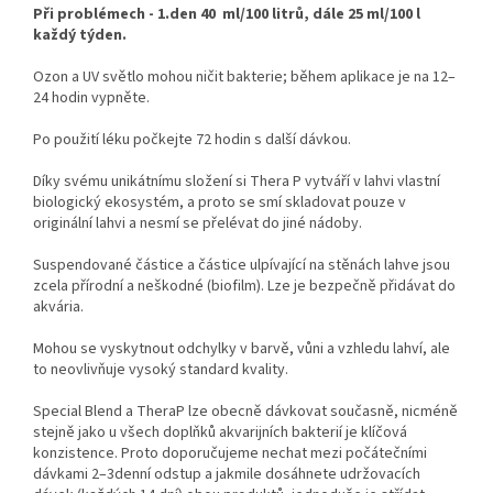
Při problémech - 1.den 40 ml/100 litrů, dále 25 ml/100 l
každý týden.
Ozon a UV světlo mohou ničit bakterie; během aplikace je na 12–
24 hodin vypněte.
Po použití léku počkejte 72 hodin s další dávkou.
Díky svému unikátnímu složení si Thera P vytváří v lahvi vlastní
biologický ekosystém, a proto se smí skladovat pouze v
originální lahvi a nesmí se přelévat do jiné nádoby.
Suspendované částice a částice ulpívající na stěnách lahve jsou
zcela přírodní a neškodné (biofilm). Lze je bezpečně přidávat do
akvária.
Mohou se vyskytnout odchylky v barvě, vůni a vzhledu lahví, ale
to neovlivňuje vysoký standard kvality.
Special Blend a TheraP lze obecně dávkovat současně, nicméně
stejně jako u všech doplňků akvarijních bakterií je klíčová
konzistence. Proto doporučujeme nechat mezi počátečními
dávkami 2–3denní odstup a jakmile dosáhnete udržovacích