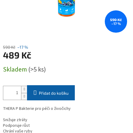
590 Kč
–17 %
590 Kč
–17 %
489 Kč
Měrná
Skladem
(>5 ks)
cena:
Přidat do košíku
THERA P Bakterie pro péči o živočichy
Snižuje ztráty
Podporuje růst
Chrání vaše ryby