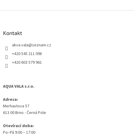
Z
á
p
a
Kontakt
t
akva.vala
@
seznam.cz
í
+420 545 211 098
+420 603 579 961
AQUA VALA s.r.o.
Adresa:
Merhautova 57
613 00 Brno - Černá Pole
Otevírací doba:
Po–Pá 9:00 – 17:00