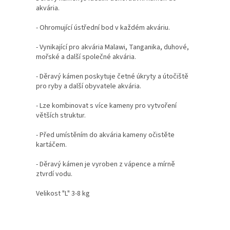
akvária.
- Ohromující ústřední bod v každém akváriu.
- Vynikající pro akvária Malawi, Tanganika, duhové,
mořské a další společné akvária.
- Děravý kámen poskytuje četné úkryty a útočiště
pro ryby a další obyvatele akvária.
- Lze kombinovat s více kameny pro vytvoření
větších struktur.
- Před umístěním do akvária kameny očistěte
kartáčem.
- Děravý kámen je vyroben z vápence a mírně
ztvrdí vodu.
Velikost "L" 3-8 kg