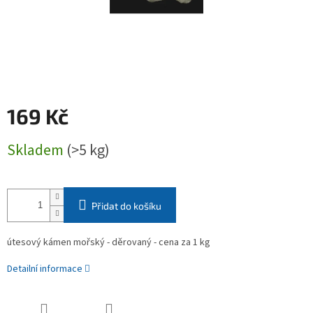
169 Kč
Měrná
Skladem
(>5 kg)
cena:
Přidat do košíku
útesový kámen mořský - děrovaný - cena za 1 kg
Detailní informace