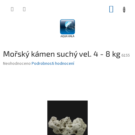
Přejít
NÁKUP
na
obsah
KOŠÍK
Mořský kámen suchý vel. 4 - 8 kg
6155
Průměrné
Neohodnoceno
Podrobnosti hodnocení
hodnocení
produktu
je
0,0
z
5
hvězdiček.