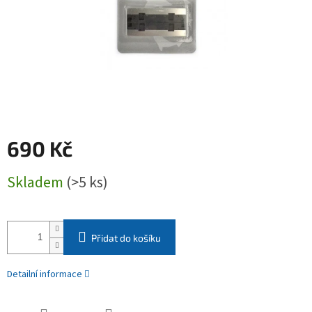
690 Kč
Měrná
Skladem
(>5 ks)
cena:
Přidat do košíku
Detailní informace