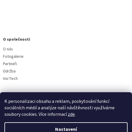
O společnosti
O nás
Fotogalerie
Partneři
Údržba
VorTech
K personalizaci obsahu a reklam, poskytování funkcí
sociálních médií a analýze naší návštěvnosti využíváme
soubory cookies. Více informací
zde
.
Vytvořil Shoptet
Nastavení