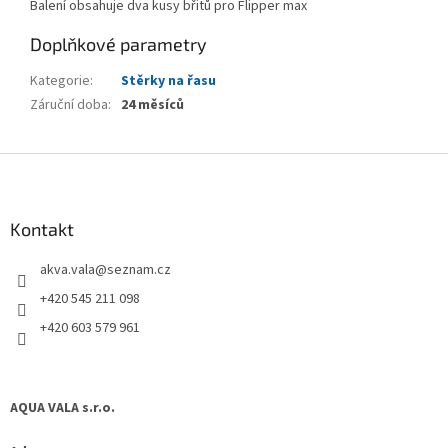
Balení obsahuje dva kusy břitů pro Flipper max
Doplňkové parametry
Kategorie
:
Stěrky na řasu
Záruční doba
:
24 měsíců
Z
á
p
a
Kontakt
t
akva.vala
@
seznam.cz
í
+420 545 211 098
+420 603 579 961
AQUA VALA s.r.o.