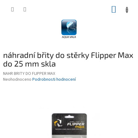
Přejít
NÁKUP
na
obsah
KOŠÍK
náhradní břity do stěrky Flipper Max
do 25 mm skla
NAHR BRITY DO FLIPPER MAX
Průměrné
Neohodnoceno
Podrobnosti hodnocení
hodnocení
produktu
je
0,0
z
5
hvězdiček.