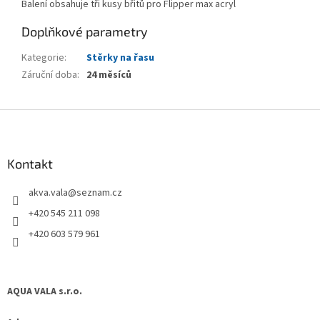
Balení obsahuje tři kusy břitů pro Flipper max acryl
Doplňkové parametry
Kategorie
:
Stěrky na řasu
Záruční doba
:
24 měsíců
Z
á
p
a
Kontakt
t
akva.vala
@
seznam.cz
í
+420 545 211 098
+420 603 579 961
AQUA VALA s.r.o.