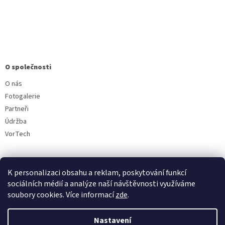
O společnosti
O nás
Fotogalerie
Partneři
Údržba
VorTech
K personalizaci obsahu a reklam, poskytování funkcí
sociálních médií a analýze naší návštěvnosti využíváme
soubory cookies. Více informací
zde
.
Vytvořil Shoptet
Nastavení