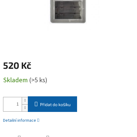
520 Kč
Měrná
Skladem
(>5 ks)
cena:
Přidat do košíku
Detailní informace