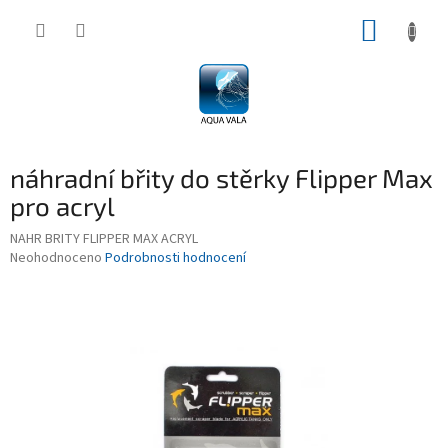
Přejít
NÁKUP
na
obsah
KOŠÍK
náhradní břity do stěrky Flipper Max
pro acryl
NAHR BRITY FLIPPER MAX ACRYL
Průměrné
Neohodnoceno
Podrobnosti hodnocení
hodnocení
produktu
je
0,0
z
5
hvězdiček.