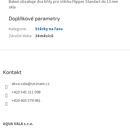
Balení obsahuje dva břity pro stěrku Flipper Standart do 13 mm
skla
Doplňkové parametry
Kategorie
:
Stěrky na řasu
Záruční doba
:
24 měsíců
Z
á
p
a
Kontakt
t
akva.vala
@
seznam.cz
í
+420 545 211 098
+420 603 579 961
AQUA VALA s.r.o.