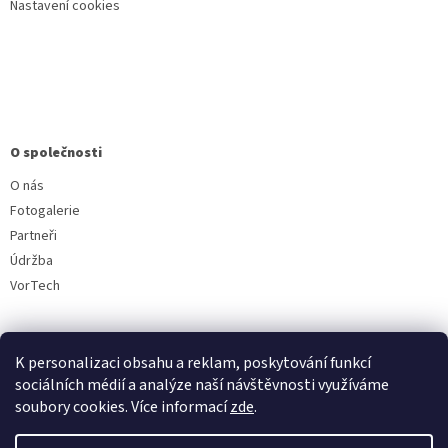
Nastavení cookies
O společnosti
O nás
Fotogalerie
Partneři
Údržba
VorTech
K personalizaci obsahu a reklam, poskytování funkcí
sociálních médií a analýze naší návštěvnosti využíváme
soubory cookies. Více informací
zde
.
Vytvořil Shoptet