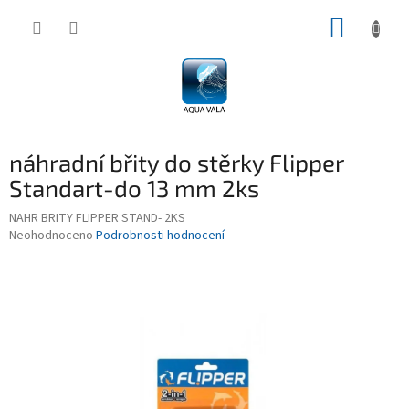
Přejít
NÁKUP
na
obsah
KOŠÍK
náhradní břity do stěrky Flipper
Standart-do 13 mm 2ks
NAHR BRITY FLIPPER STAND- 2KS
Průměrné
Neohodnoceno
Podrobnosti hodnocení
hodnocení
produktu
je
0,0
z
5
hvězdiček.