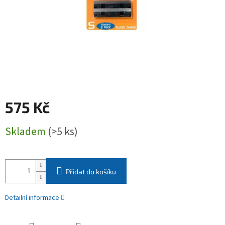
575 Kč
Měrná
Skladem
(>5 ks)
cena:
Přidat do košíku
Detailní informace