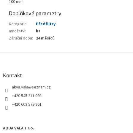
100 mm
Doplňkové parametry
Kategorie
:
Předfiltry
množství
:
ks
Záruční doba
:
24 měsíců
Z
á
p
a
Kontakt
t
akva.vala
@
seznam.cz
í
+420 545 211 098
+420 603 579 961
AQUA VALA s.r.o.