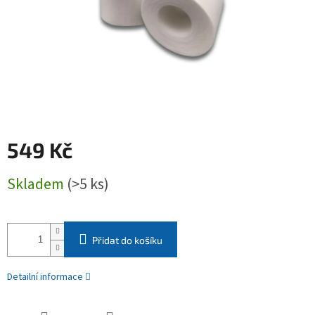
549 Kč
Měrná
Skladem
(>5 ks)
cena:
Přidat do košíku
Detailní informace