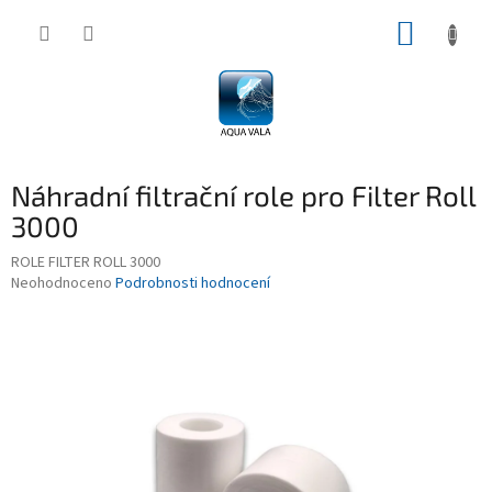
Přejít
NÁKUP
na
obsah
KOŠÍK
Náhradní filtrační role pro Filter Roll
3000
ROLE FILTER ROLL 3000
Průměrné
Neohodnoceno
Podrobnosti hodnocení
hodnocení
produktu
je
0,0
z
5
hvězdiček.