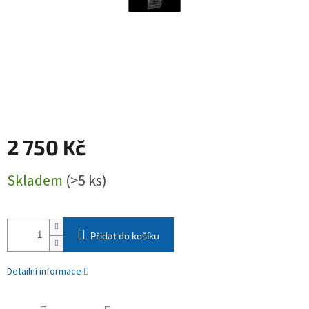
2 750 Kč
Měrná
Skladem
(>5 ks)
cena:
Přidat do košíku
Detailní informace