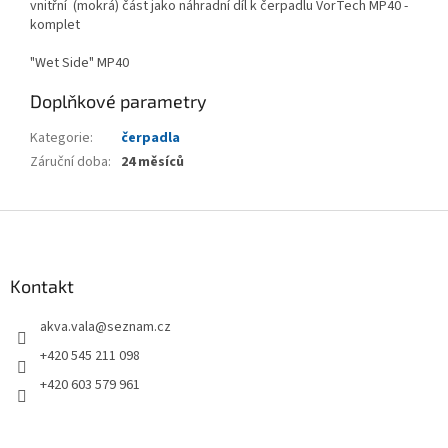
vnitřní (mokrá) část jako náhradní díl k čerpadlu VorTech MP40 -
komplet
"Wet Side" MP40
Doplňkové parametry
Kategorie
:
čerpadla
Záruční doba
:
24 měsíců
Z
á
p
a
Kontakt
t
akva.vala
@
seznam.cz
í
+420 545 211 098
+420 603 579 961