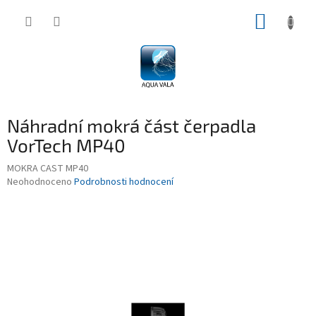
Přejít
NÁKUP
na
obsah
KOŠÍK
Náhradní mokrá část čerpadla
VorTech MP40
MOKRA CAST MP40
Průměrné
Neohodnoceno
Podrobnosti hodnocení
hodnocení
produktu
je
0,0
z
5
hvězdiček.