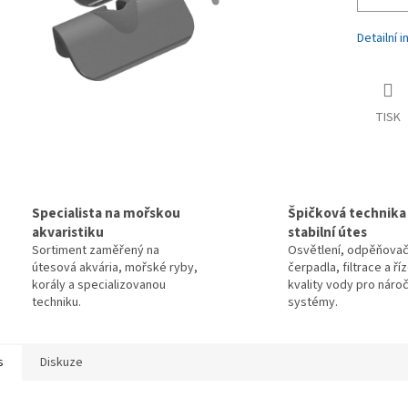
Detailní 
TISK
Specialista na mořskou
Špičková technika
akvaristiku
stabilní útes
Sortiment zaměřený na
Osvětlení, odpěňovač
útesová akvária, mořské ryby,
čerpadla, filtrace a ří
korály a specializovanou
kvality vody pro náro
techniku.
systémy.
s
Diskuze