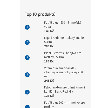
Top 10 produktů
Fosfát plus - 500 ml - mořská
voda
149 Kč
Liquid Antiphos - tekutý antifos -
500 ml
289 Kč
Plant Elements - hnojivo pro
rostliny - 500 ml
185 Kč
Vitamins a Aminoacids -
vitamíny a aminokyseliny - 500
ml
245 Kč
Fytoplankton pro přímé krmení
korálů - Basic Reef Mix
125 Kč
Fosfát plus 500 ml - hnojivo pro
rostliny