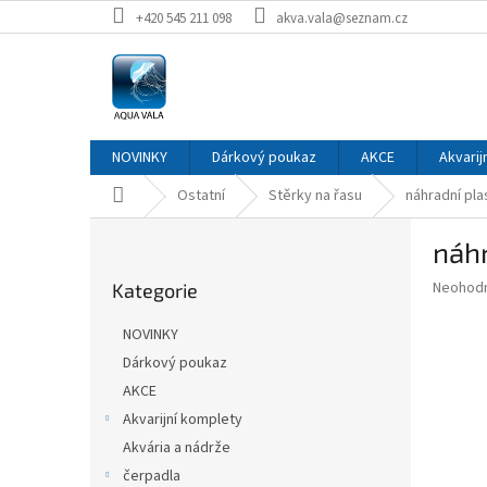
Přejít
+420 545 211 098
akva.vala@seznam.cz
na
obsah
NOVINKY
Dárkový poukaz
AKCE
Akvarij
Domů
Ostatní
Stěrky na řasu
náhradní pla
P
náhr
o
Přeskočit
s
Průměr
Neohod
Kategorie
kategorie
t
hodnoce
r
produkt
NOVINKY
a
je
Dárkový poukaz
0,0
n
z
AKCE
n
5
í
Akvarijní komplety
hvězdič
p
Akvária a nádrže
a
čerpadla