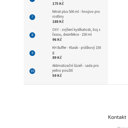
175 Kč
Nitrat plus 500 ml - hnojivo pro
rostliny
188 Kč
OXY - zvýšení kyslíkatosti, boj s
řasou, desinfekce - 150 ml
96 Kč
KH Buffer - Klasik - práškový 150
g
89 Kč
Aklimatizační lázeň - sada pro
jedno použití
59 Kč
Z
á
p
a
t
Kontakt
í