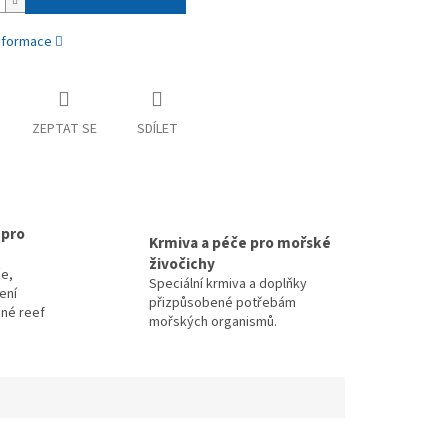
informace
ZEPTAT SE
SDÍLET
 pro
Krmiva a péče pro mořské
živočichy
e,
Speciální krmiva a doplňky
zení
přizpůsobené potřebám
čné reef
mořských organismů.