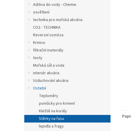
n
Aditiva do vody - Chemie
e
osvětlení
l
technika pro mořská akvária
CO2 - TECHNIKA
Reverzní osmóza
Krmivo
filtrační materiály
testy
Mořská sůl a voda
interiér akvária
Vzduchování akvária
Ostatní
Teploměry
pomůcky pro krmení
Kleště na korály
Popi
Stěrky na řasu
lepidla a fragy