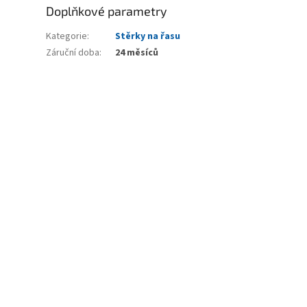
Doplňkové parametry
Kategorie
:
Stěrky na řasu
Záruční doba
:
24 měsíců