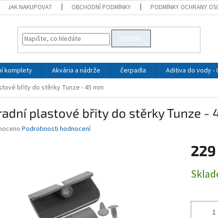
JAK NAKUPOVAT
OBCHODNÍ PODMÍNKY
PODMÍNKY OCHRANY OS
HLEDAT
ní komplety
Akvária a nádrže
čerpadla
Aditiva do vody -
stové břity do stěrky Tunze - 45 mm
adní plastové břity do stěrky Tunze -
né
noceno
Podrobnosti hodnocení
ní
229
u
Měrná
Skla
cena:
ek.