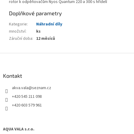
rotor k odpěňovačům Nyos Quantum 220 a 300 s hřídelí
Doplňkové parametry
Kategorie
:
Náhradní díly
množství
:
ks
Záruční doba
:
12 měsíců
Z
á
p
a
Kontakt
t
akva.vala
@
seznam.cz
í
+420 545 211 098
+420 603 579 961
AQUA VALA s.r.o.