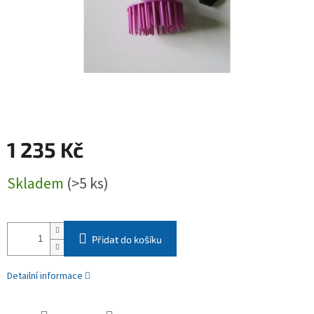
1 235 Kč
Měrná
Skladem
(>5 ks)
cena:
Přidat do košíku
Detailní informace