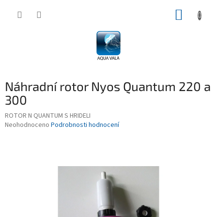
Přejít
NÁKUP
na
obsah
KOŠÍK
Náhradní rotor Nyos Quantum 220 a
300
ROTOR N QUANTUM S HRIDELI
Průměrné
Neohodnoceno
Podrobnosti hodnocení
hodnocení
produktu
je
0,0
z
5
hvězdiček.