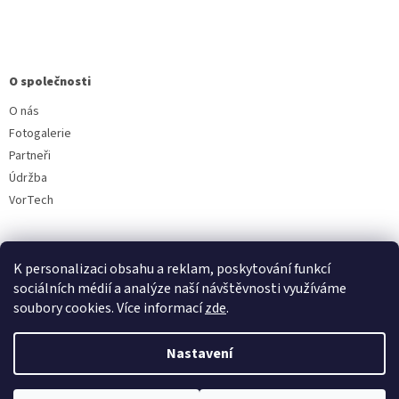
O společnosti
O nás
Fotogalerie
Partneři
Údržba
VorTech
K personalizaci obsahu a reklam, poskytování funkcí
sociálních médií a analýze naší návštěvnosti využíváme
soubory cookies. Více informací
zde
.
Vytvořil Shoptet
Nastavení
Copyright 2026
Aquavala.cz
. Všechna práva vyhrazena.
Upravit