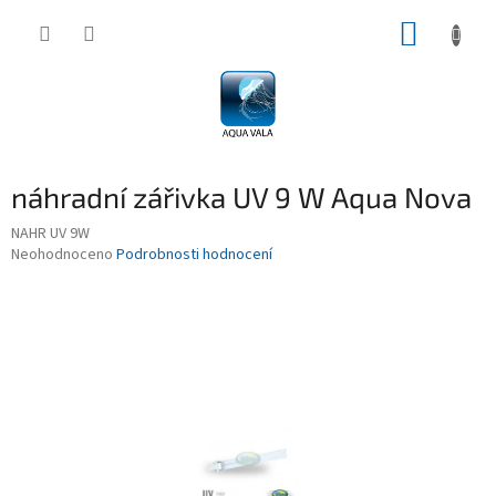
Přejít
NÁKUP
na
obsah
KOŠÍK
náhradní zářivka UV 9 W Aqua Nova
NAHR UV 9W
Průměrné
Neohodnoceno
Podrobnosti hodnocení
hodnocení
produktu
je
0,0
z
5
hvězdiček.