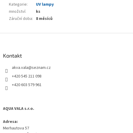
Kategorie
:
UV lampy
množství
:
ks
Záruční doba
:
8 měsíců
Z
á
p
a
Kontakt
t
akva.vala
@
seznam.cz
í
+420 545 211 098
+420 603 579 961
AQUA VALA s.r.o.
Adresa:
Merhautova 57