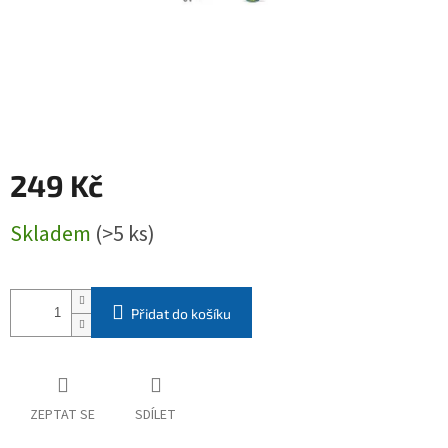
249 Kč
Měrná
Skladem
(>5 ks)
cena:
Přidat do košíku
ZEPTAT SE
SDÍLET