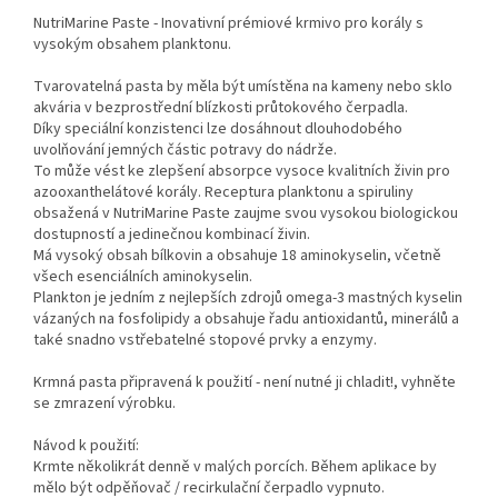
NutriMarine Paste - Inovativní prémiové krmivo pro korály s
vysokým obsahem planktonu.
Tvarovatelná pasta by měla být umístěna na kameny nebo sklo
akvária v bezprostřední blízkosti průtokového čerpadla.
Díky speciální konzistenci lze dosáhnout dlouhodobého
uvolňování jemných částic potravy do nádrže.
To může vést ke zlepšení absorpce vysoce kvalitních živin pro
azooxanthelátové korály. Receptura planktonu a spiruliny
obsažená v NutriMarine Paste zaujme svou vysokou biologickou
dostupností a jedinečnou kombinací živin.
Má vysoký obsah bílkovin a obsahuje 18 aminokyselin, včetně
všech esenciálních aminokyselin.
Plankton je jedním z nejlepších zdrojů omega-3 mastných kyselin
vázaných na fosfolipidy a obsahuje řadu antioxidantů, minerálů a
také snadno vstřebatelné stopové prvky a enzymy.
Krmná pasta připravená k použití - není nutné ji chladit!, vyhněte
se zmrazení výrobku.
Návod k použití:
Krmte několikrát denně v malých porcích. Během aplikace by
mělo být odpěňovač / recirkulační čerpadlo vypnuto.