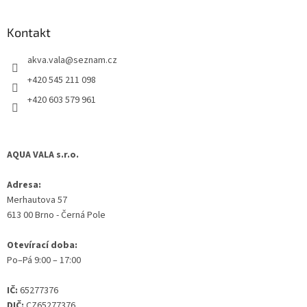
á
p
a
Kontakt
t
akva.vala
@
seznam.cz
í
+420 545 211 098
+420 603 579 961
AQUA VALA s.r.o.
Adresa:
Merhautova 57
613 00 Brno - Černá Pole
Otevírací doba:
Po–Pá 9:00 – 17:00
IČ:
65277376
DIČ:
CZ65277376