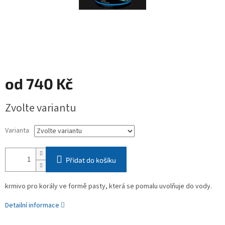
od
740 Kč
Měrná
Zvolte variantu
cena:
Varianta
Přidat do košíku
krmivo pro korály ve formě pasty, která se pomalu uvolňuje do vody.
Detailní informace