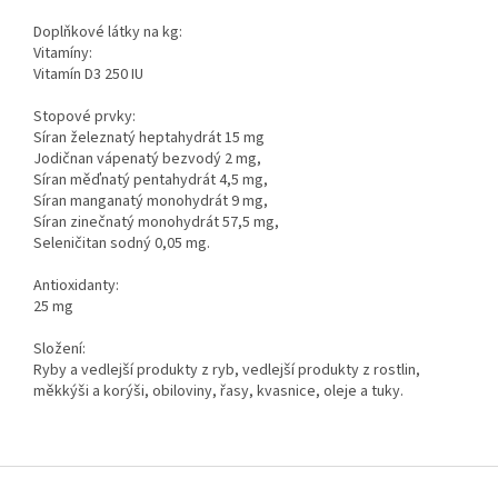
Doplňkové látky na kg:
Vitamíny:
Vitamín D3 250 IU
Stopové prvky:
Síran železnatý heptahydrát 15 mg
Jodičnan vápenatý bezvodý 2 mg,
Síran měďnatý pentahydrát 4,5 mg,
Síran manganatý monohydrát 9 mg,
Síran zinečnatý monohydrát 57,5 ​​mg,
Seleničitan sodný 0,05 mg.
Antioxidanty:
25 mg
Složení:
Ryby a vedlejší produkty z ryb, vedlejší produkty z rostlin,
měkkýši a korýši, obiloviny, řasy, kvasnice, oleje a tuky.
Z