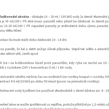
sladkovodní akvária
– dávkujte 10 – 20 ml / 100 litrů vody 2x denně. Maximální
 je 30 ml/100 l. Při silné invazi parazitů nebo plísně lze dávkovat 3x denně p
u 15-20 ml/100 l. Při napadení parazity je směrodatná doba vývinu parazita 
vou délku léčení.
ikvidaci řas bude stačit doba dávkování 10 - 14 dní.
 na paměti, že kal a detrit snižuje účinek přípravku. Stejně tak světlo a adsorb
u jako aktivní uhlí, zeolit apod.
ít lze i na krátkodobou lázeň proti parazitům, kdy ryba se nechá asi 10 -
ě s roztokem OXY v koncentraci 5 ml / 1 litr vody.
dstranění silného nárůstu řas na rostlinách lze rostliny koupat v roztoku OX
ntrací 4-5 ml/10 litrů po dobu 50 minut (pozor na jemnolisté rostliny).
obohacení vody kyslíkem lze používat dlouhodobě s denní dávkou asi 6 - 10
evření lahve se snažte spotřebovat co nejdříve, protože přibližně po 1,5 měsíci už