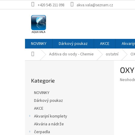
Přejít
+420 545 211 098
akva.vala@seznam.cz
na
obsah
NOVINKY
Dárkový poukaz
AKCE
Akvarij
Domů
Aditiva do vody - Chemie
ostatní
OX
P
OXY 
o
Přeskočit
s
Průměr
Neohod
Kategorie
kategorie
t
hodnoce
r
produkt
NOVINKY
a
je
Dárkový poukaz
0,0
n
z
AKCE
n
5
í
Akvarijní komplety
hvězdič
p
Akvária a nádrže
a
čerpadla