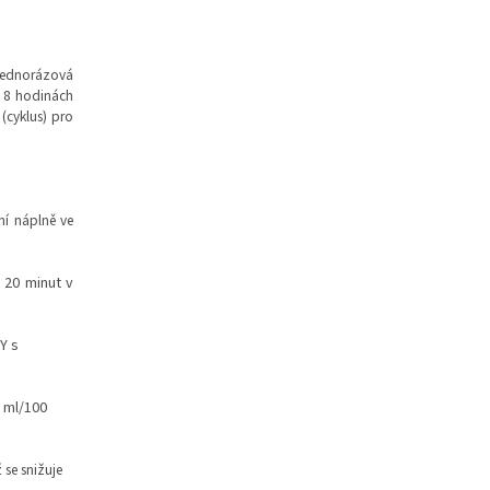
 jednorázová
o 8 hodinách
(cyklus) pro
ční náplně ve
 20 minut v
Y s
 ml/100
 se snižuje