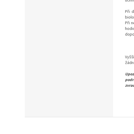
účinn
Při 
biol
Při 
hodi
dopo
Vyšš
žádn
Upoz
podrá
zvrac
Z
á
p