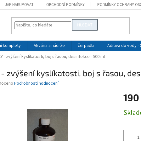
JAK NAKUPOVAT
OBCHODNÍ PODMÍNKY
PODMÍNKY OCHRANY OS
HLEDAT
ní komplety
Akvária a nádrže
čerpadla
Aditiva do vody -
Y - zvýšení kyslíkatosti, boj s řasou, desinfekce - 500 ml
- zvýšení kyslíkatosti, boj s řasou, de
né
noceno
Podrobnosti hodnocení
ní
190
u
Měrná
Skla
cena:
ek.