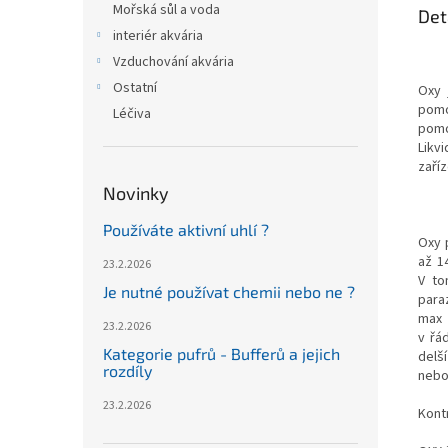
Mořská sůl a voda
Det
interiér akvária
Vzduchování akvária
Ostatní
Oxy 
pomo
Léčiva
pomo
Likv
zaří
Novinky
Používáte aktivní uhlí ?
Oxy 
až 1
23.2.2026
V to
Je nutné používat chemii nebo ne ?
para
max 
23.2.2026
v řá
Kategorie pufrů - Bufferů a jejich
delš
rozdíly
nebo
23.2.2026
Kontr