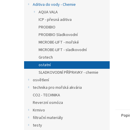
n
Aditiva do vody - Chemie
e
AQUA VALA
l
ICP - přesná aditiva
PRODIBIO
PRODIBIO Sladkovodní
MICROBE-LIFT - mořské
MICROBE-LIFT - sladkovodní
Grotech
ostatní
SLADKOVODNÍ PŘÍPRAVKY - chemie
osvětlení
technika pro mořská akvária
CO2 - TECHNIKA
Reverzní osmóza
Krmivo
Popi
filtrační materiály
testy