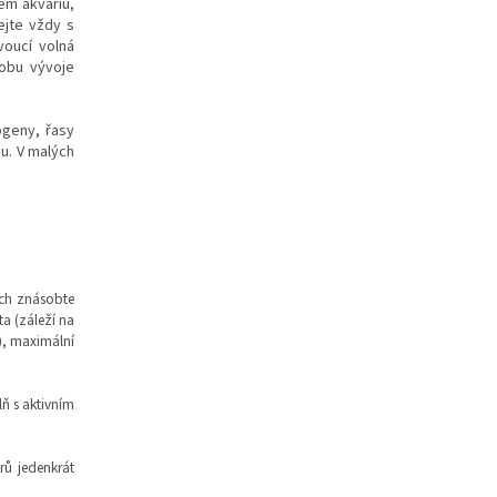
ém akváriu,
ejte vždy s
voucí volná
dobu vývoje
ogeny, řasy
u. V malých
ch znásobte
a (záleží na
), maximální
ň s aktivním
rů jedenkrát