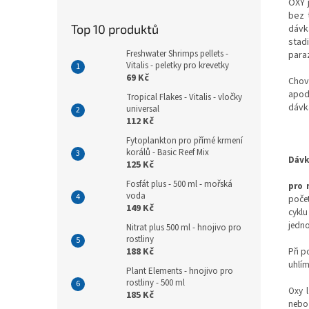
OXY 
bez 
Top 10 produktů
dávk
stad
Freshwater Shrimps pellets -
paraz
Vitalis - peletky pro krevetky
69 Kč
Chov
apod
Tropical Flakes - Vitalis - vločky
dávk
universal
112 Kč
Fytoplankton pro přímé krmení
korálů - Basic Reef Mix
Dávk
125 Kč
Fosfát plus - 500 ml - mořská
pro 
voda
poče
149 Kč
cyklu
jedn
Nitrat plus 500 ml - hnojivo pro
rostliny
Při p
188 Kč
uhlím
Plant Elements - hnojivo pro
rostliny - 500 ml
Oxy l
185 Kč
nebo 