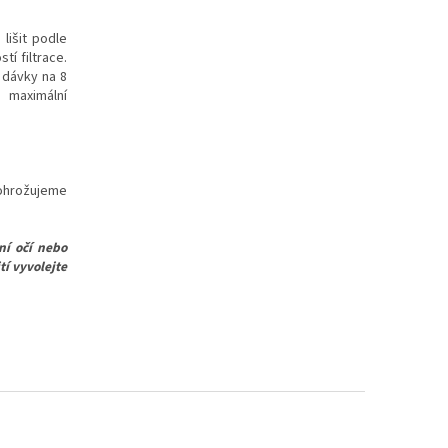
lišit podle
í filtrace.
 dávky na 8
 maximální
eohrožujeme
ní očí nebo
tí vyvolejte