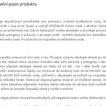
ailní popis produktu
je okysličovací prostředek pro prevenci, zvýšení kyslíkatosti vody, lé
cník v boji proti řasám a vytváří křišťálově čistou vodu v akváriu. Slouž
c po překrmení ryb, kdy je nebezpečí vzniku amoniaku a urychluje proces n
iduje patogeny a parazity v akvarijní vodě . Vyššími dávkami lze desinfiko
zení nebo vodu. Po účincích se rozpadne na neškodnou vodu.
pomáhá omezovat růst sinic a řas. Při jejich výskytu dávkujte denně po d
4 dní, dokud sinice nezmizí. Pomáhá také ničit parazity a patogeny v akva
mto případě dávkujte denně po dobu až 14 dní - lze i déle (kvůli cy
zitů). Jednorázové dávky lze zvyšovat do hodnoty max 30 ml/100 litrů sl
6 ml/100 litrů mořské vody, přičemž v akvarijním prostředí se rozpadn
du několika hodin. Dávkovat doporučujeme dvakrát až čtyřikrát denně, t
í dobu působení přípravku. Každou dávku vlévejte do akvária buď rozře
 přímo do proudu čerpadla, které ji rychle rozmíchá.
olujte přitom chování bezobratlých, při negativní reakci snižte dávkování n