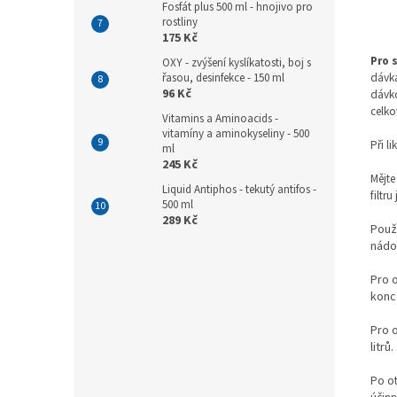
Fosfát plus 500 ml - hnojivo pro
rostliny
175 Kč
Pro 
OXY - zvýšení kyslíkatosti, boj s
dávka
řasou, desinfekce - 150 ml
96 Kč
dávko
celko
Vitamins a Aminoacids -
vitamíny a aminokyseliny - 500
Při l
ml
245 Kč
Mějte
Liquid Antiphos - tekutý antifos -
filtr
500 ml
289 Kč
Použ
nádob
Pro o
konce
Pro 
litrů.
Po ot