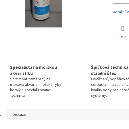
Detailní 
TISK
Specialista na mořskou
Špičková technika
akvaristiku
stabilní útes
Sortiment zaměřený na
Osvětlení, odpěňovač
útesová akvária, mořské ryby,
čerpadla, filtrace a ří
korály a specializovanou
kvality vody pro náro
techniku.
systémy.
s
Diskuze