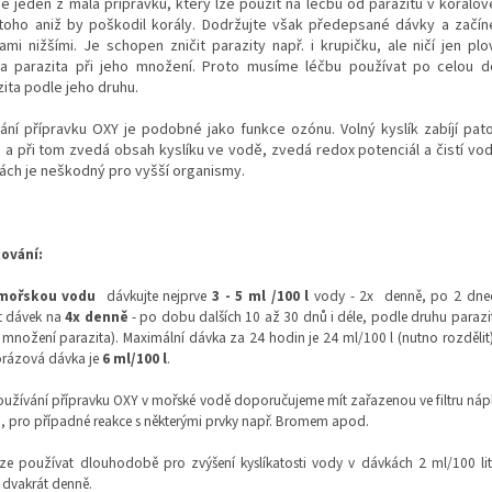
je jeden z mála přípravků, který lze použít na léčbu od parazitů v korálov
toho aniž by poškodil korály. Dodržujte však předepsané dávky a začín
ami nižšími. Je schopen zničit parazity např. i krupičku, ale ničí jen plo
ia parazita při jeho množení. Proto musíme léčbu používat po celou 
ita podle jeho druhu.
ání přípravku OXY je podobné jako funkce ozónu. Volný kyslík zabíjí pat
 a při tom zvedá obsah kyslíku ve vodě, zvedá redox potenciál a čistí vod
ách je neškodný pro vyšší organismy.
ování:
mořskou vodu
dávkujte nejprve
3 - 5 ml /100 l
vody - 2x
denně, po 2 dne
t dávek na
4x denně
- po dobu dalších 10 až 30 dnů i déle, podle druhu parazit
 množení parazita). Maximální dávka za 24 hodin je 24 ml/100 l (nutno rozdělit
orázová dávka je
6 ml/100 l
.
oužívání přípravku OXY v mořské vodě doporučujeme mít zařazenou ve filtru nápl
, pro případné reakce s některými prvky např. Bromem apod.
ze používat dlouhodobě pro zvýšení kyslíkatosti vody v dávkách 2 ml/100 lit
dvakrát denně.