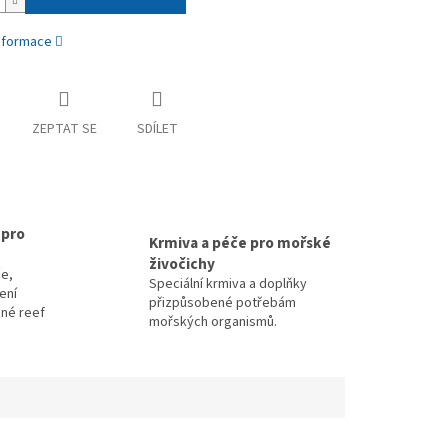
informace
ZEPTAT SE
SDÍLET
 pro
Krmiva a péče pro mořské
živočichy
e,
Speciální krmiva a doplňky
zení
přizpůsobené potřebám
čné reef
mořských organismů.