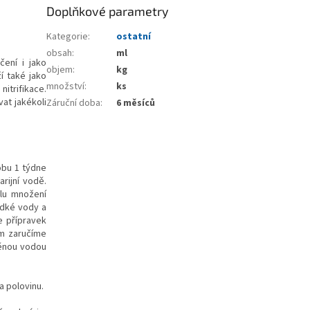
Doplňkové parametry
Kategorie
:
ostatní
obsah
:
ml
čení i jako
objem
:
kg
í také jako
množství
:
ks
itrifikace.
vat jakékoli
Záruční doba
:
6 měsíců
obu 1 týdne
rijní vodě.
klu množení
adké vody a
e přípravek
ím zaručíme
děnou vodou
a polovinu.