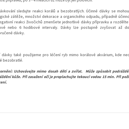
ost přípravku, po 3 - 4 měsících už může být jen poloviční.
dávkování sledujte reakci korálů a bezobratlých. Účinné dávky se mohou 
ogické zátěže, množství dekorace a organického odpadu, případně účinnost
negativní reakci živočichů zmenšete jednotlivé dávky přípravku a rozdělte
ové nebo 6 hodibové intervaly. Dávky lze postupně zvyšovat až do
ručené dávky.
í dávky také použijeme pro léčení ryb mimo korálové akvárium, kde n
é bezobratlé.
ornění: Uchovávejte mimo dosah dětí a zvířat.
Může způsobit podráždě
ždění kůže. Při zasažení očí je proplachujte tekoucí vodou 15 min. Při poži
ení.