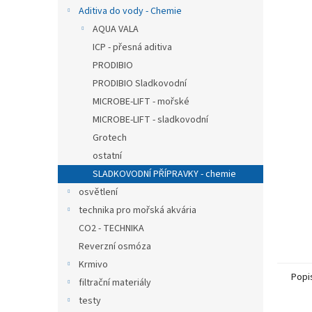
n
Aditiva do vody - Chemie
e
AQUA VALA
l
ICP - přesná aditiva
PRODIBIO
PRODIBIO Sladkovodní
MICROBE-LIFT - mořské
MICROBE-LIFT - sladkovodní
Grotech
ostatní
SLADKOVODNÍ PŘÍPRAVKY - chemie
osvětlení
technika pro mořská akvária
CO2 - TECHNIKA
Reverzní osmóza
Krmivo
Popi
filtrační materiály
testy