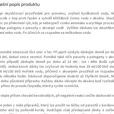
ailní popis produktu
je okysličovací prostředek pro prevenci, zvýšení kyslíkatosti vody, lé
cník v boji proti řasám a vytváří křišťálově čistou vodu v akváriu. Slouž
c po překrmení ryb, kdy je nebezpečí vzniku amoniaku a urychluje proces n
iduje patogeny a parazity v akvarijní vodě . Vyššími dávkami lze desinfiko
zení nebo vodu. Po účincích se rozpadne na neškodnou vodu.
pomáhá omezovat růst sinic a řas. Při jejich výskytu dávkujte denně po d
4 dní, dokud sinice nezmizí. Pomáhá také ničit parazity a patogeny v akva
mto případě dávkujte denně po dobu až 14 dní - lze i déle (kvůli cy
zitů). Jednorázové dávky lze zvyšovat do hodnoty max 30 ml/100 litrů sl
6 ml/100 litrů mořské vody, přičemž v akvarijním prostředí se rozpadn
du několika hodin. Dávkovat doporučujeme dvakrát až čtyřikrát denně, t
í dobu působení přípravku. Každou dávku vlévejte do akvária buď rozře
 přímo do proudu čerpadla, které ji rychle rozmíchá.
olujte přitom chování bezobratlých, při negativní reakci snižte dávkování n
je jeden z mála přípravků, který lze použít na léčbu od parazitů v korálov
toho aniž by poškodil korály. Dodržujte však předepsané dávky a začín