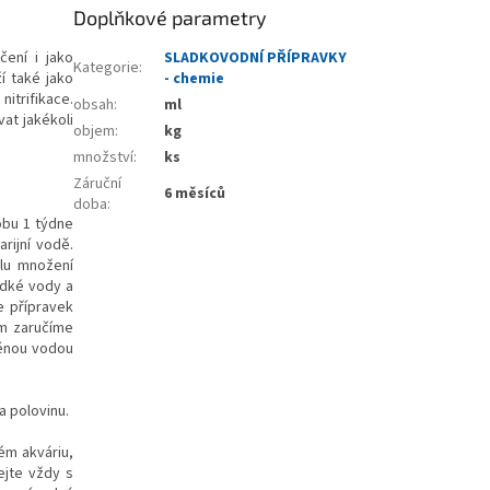
Doplňkové parametry
čení i jako
SLADKOVODNÍ PŘÍPRAVKY
Kategorie
:
í také jako
- chemie
itrifikace.
obsah
:
ml
vat jakékoli
objem
:
kg
množství
:
ks
Záruční
6 měsíců
doba
:
obu 1 týdne
rijní vodě.
klu množení
adké vody a
e přípravek
ím zaručíme
děnou vodou
a polovinu.
ém akváriu,
ejte vždy s