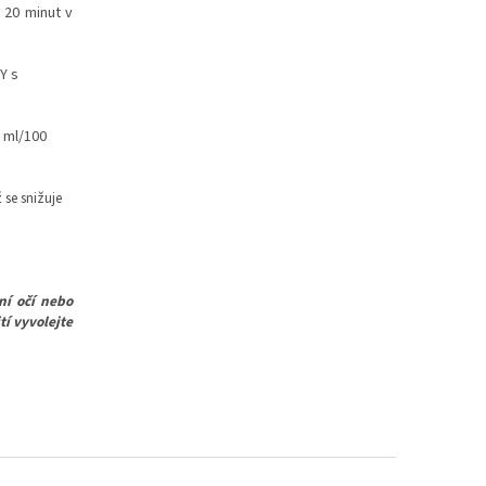
 20 minut v
Y s
 ml/100
 se snižuje
ní očí nebo
tí vyvolejte