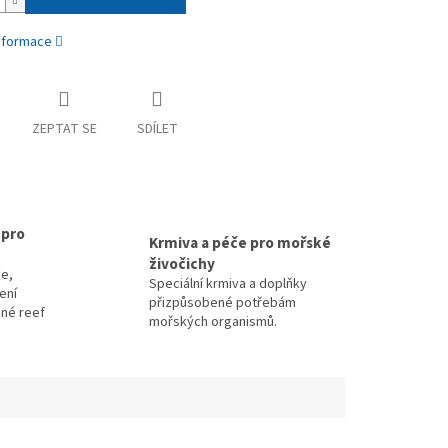
informace
ZEPTAT SE
SDÍLET
 pro
Krmiva a péče pro mořské
živočichy
e,
Speciální krmiva a doplňky
zení
přizpůsobené potřebám
čné reef
mořských organismů.