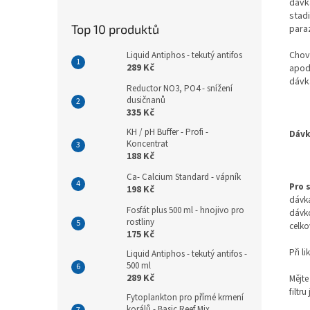
dávk
stad
Top 10 produktů
paraz
Chov
Liquid Antiphos - tekutý antifos
289 Kč
apod
dávk
Reductor NO3, PO4 - snížení
dusičnanů
335 Kč
KH / pH Buffer - Profi -
Dávk
Koncentrat
188 Kč
Ca- Calcium Standard - vápník
Pro 
198 Kč
dávka
Fosfát plus 500 ml - hnojivo pro
dávko
rostliny
celko
175 Kč
Při l
Liquid Antiphos - tekutý antifos -
500 ml
289 Kč
Mějte
filtr
Fytoplankton pro přímé krmení
korálů - Basic Reef Mix