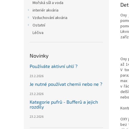
Mořská sůl a voda
Det
interiér akvária
Oxy 
Vzduchování akvária
pomo
Ostatní
pomo
Likv
Léčiva
zaří
Novinky
Oxy 
až 1
Používáte aktivní uhlí ?
V to
para
23.2.2026
max 
Je nutné používat chemii nebo ne ?
v řá
delš
23.2.2026
nebo
Kategorie pufrů - Bufferů a jejich
rozdíly
Kontr
23.2.2026
OXY 
bez 