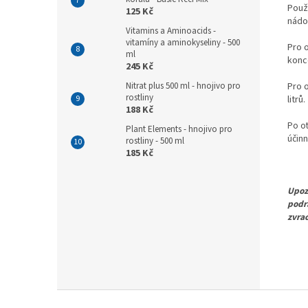
Použ
125 Kč
nádob
Vitamins a Aminoacids -
vitamíny a aminokyseliny - 500
Pro o
ml
konce
245 Kč
Pro 
Nitrat plus 500 ml - hnojivo pro
rostliny
litrů.
188 Kč
Po ot
Plant Elements - hnojivo pro
účinn
rostliny - 500 ml
185 Kč
Upoz
podrá
zvrac
Z