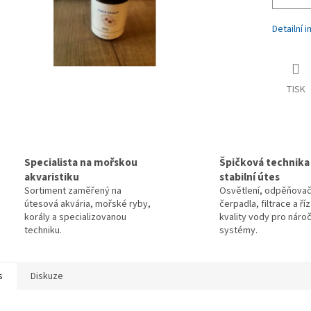
Detailní 
TISK
Specialista na mořskou
Špičková technika
akvaristiku
stabilní útes
Sortiment zaměřený na
Osvětlení, odpěňovač
útesová akvária, mořské ryby,
čerpadla, filtrace a ří
korály a specializovanou
kvality vody pro náro
techniku.
systémy.
s
Diskuze