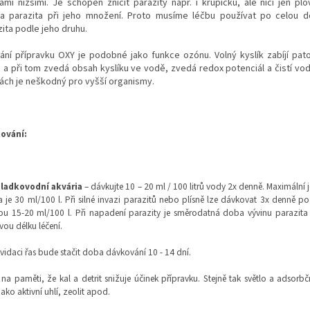
ami nižšími. Je schopen zničit parazity např. i krupičku, ale ničí jen plo
ia parazita při jeho množení. Proto musíme léčbu používat po celou 
ita podle jeho druhu.
ání přípravku OXY je podobné jako funkce ozónu. Volný kyslík zabíjí pat
 a při tom zvedá obsah kyslíku ve vodě, zvedá redox potenciál a čistí vod
ách je neškodný pro vyšší organismy.
ování:
sladkovodní akvária
– dávkujte 10 – 20 ml / 100 litrů vody 2x denně. Maximální
 je 30 ml/100 l. Při silné invazi parazitů nebo plísně lze dávkovat 3x denně p
u 15-20 ml/100 l. Při napadení parazity je směrodatná doba vývinu parazita 
vou délku léčení.
ikvidaci řas bude stačit doba dávkování 10 - 14 dní.
 na paměti, že kal a detrit snižuje účinek přípravku. Stejně tak světlo a adsorb
u jako aktivní uhlí, zeolit apod.