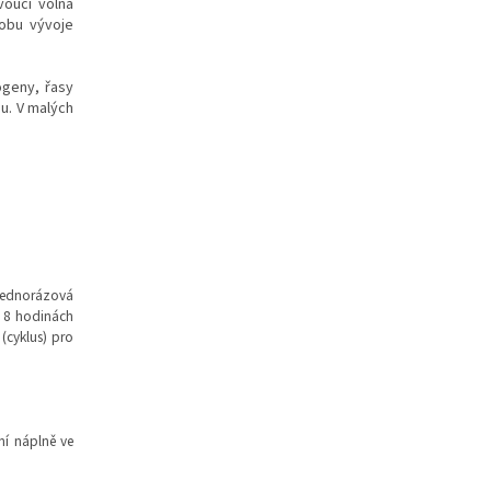
voucí volná
dobu vývoje
ogeny, řasy
u. V malých
 jednorázová
o 8 hodinách
(cyklus) pro
ční náplně ve