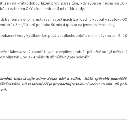
ít lze i na krátkodobou lázeň proti parazitům, kdy ryba se nechá asi 10 -
ě s roztokem OXY v koncentraci 5 ml / 1 litr vody.
dstranění silného nárůstu řas na rostlinách lze rostliny koupat v roztoku OX
ntrací 4-5 ml/10 litrů po dobu 50 minut (pozor na jemnolisté rostliny).
obohacení vody kyslíkem lze používat dlouhodobě s denní dávkou asi 6 - 10
evření lahve se snažte spotřebovat co nejdříve, protože přibližně po 1,5 měsíci už
ost přípravku, po 3 - 4 měsících už může být jen poloviční.
ornění: Uchovávejte mimo dosah dětí a zvířat.
Může způsobit podráždě
ždění kůže. Při zasažení očí je proplachujte tekoucí vodou 15 min. Při poži
ení.