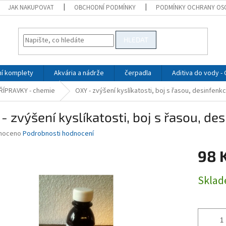
JAK NAKUPOVAT
OBCHODNÍ PODMÍNKY
PODMÍNKY OCHRANY OS
HLEDAT
ní komplety
Akvária a nádrže
čerpadla
Aditiva do vody -
ÍPRAVKY - chemie
OXY - zvýšení kyslíkatosti, boj s řasou, desinfenk
- zvýšení kyslíkatosti, boj s řasou, de
né
noceno
Podrobnosti hodnocení
ní
98 
u
Měrná
Skla
cena:
ek.