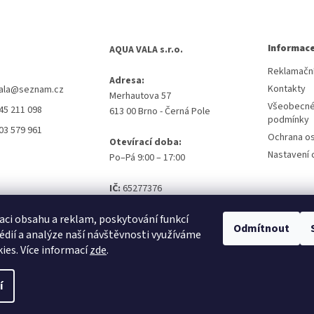
Informace
AQUA VALA s.r.o.
Reklamační
Adresa:
Kontakty
ala
@
seznam.cz
Merhautova 57
Všeobecné
45 211 098
613 00 Brno - Černá Pole
podmínky
03 579 961
Ochrana os
Otevírací doba:
Nastavení 
Po–Pá 9:00 – 17:00
IČ:
65277376
DIČ:
CZ65277376
aci obsahu a reklam, poskytování funkcí
Odmítnout
édií a analýze naší návštěvnosti využíváme
ies. Více informací
zde
.
í
pravit nastavení cookies