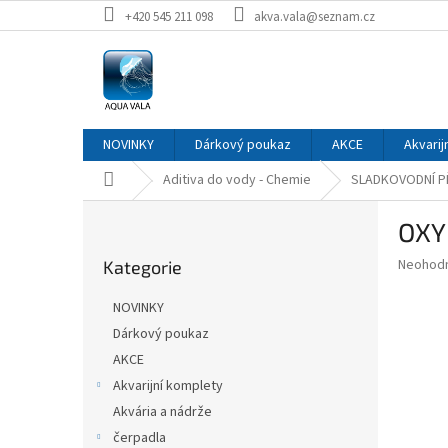
Přejít
+420 545 211 098
akva.vala@seznam.cz
na
obsah
NOVINKY
Dárkový poukaz
AKCE
Akvarij
Domů
Aditiva do vody - Chemie
SLADKOVODNÍ PŘ
P
OXY 
o
Přeskočit
s
Průměr
Neohod
Kategorie
kategorie
t
hodnoce
r
produkt
NOVINKY
a
je
Dárkový poukaz
0,0
n
z
AKCE
n
5
í
Akvarijní komplety
hvězdič
p
Akvária a nádrže
a
čerpadla